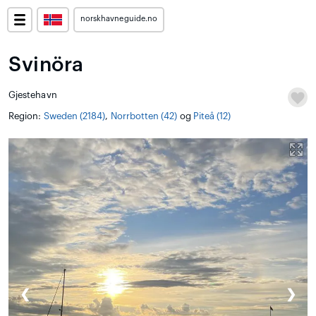
norskhavneguide.no
Svinöra
Gjestehavn
Region:
Sweden (2184)
,
Norrbotten (42)
og
Piteå (12)
❮
❯