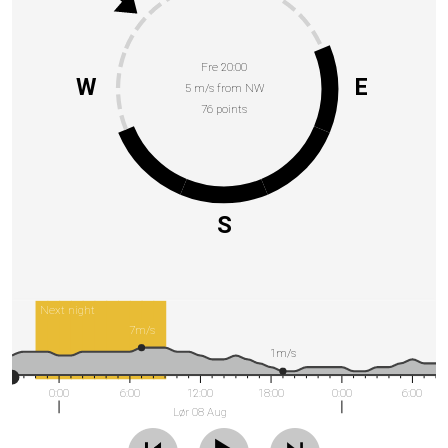
Fre 20:00
W
E
5 m/s from NW
76 points
S
Next night
7m/s
1m/s
0:00
6:00
12:00
18:00
0:00
6:00
Lør 08 Aug