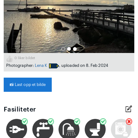
0
liker bildet
Photographer:
Lena K
, uploaded on 8. Feb 2024
📸
Last opp et bilde
Fasiliteter