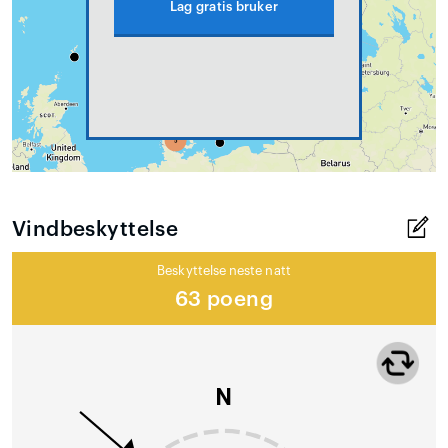
Lag gratis bruker
Vindbeskyttelse
Beskyttelse neste natt
63 poeng
N