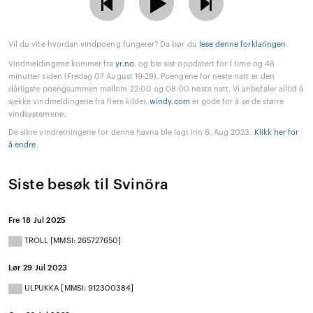
Vil du vite hvordan vindpoeng fungerer? Da bør du
lese denne forklaringen
.
Vindmeldingene kommer fra
yr.no
, og ble sist oppdatert for 1 time og 48
minutter siden (Fredag 07 August 19:29). Poengene for neste natt er den
dårligste poengsummen mellom 22:00 og 08:00 neste natt. Vi anbefaler alltid å
sjekke vindmeldingene fra flere kilder.
windy.com
er gode for å se de større
vindsystemene..
De sikre vindretningene for denne havna ble lagt inn 6. Aug 2023.
Klikk her for
å endre
.
Siste besøk til Svinöra
Fre 18 Jul 2025
TROLL [MMSI: 265727650]
Lør 29 Jul 2023
ULPUKKA [MMSI: 912300384]