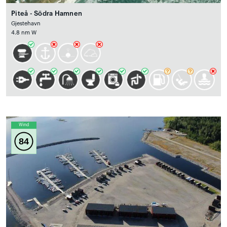
Piteå - Södra Hamnen
Gjestehavn
4.8 nm W
Wind
84