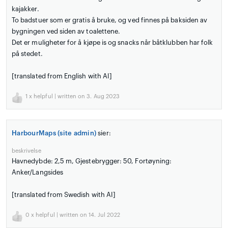
kajakker.
To badstuer som er gratis å bruke, og ved finnes på baksiden av
bygningen ved siden av toalettene.
Det er muligheter for å kjøpe is og snacks når båtklubben har folk
på stedet.
[translated from English with AI]
1
x helpful | written on 3. Aug 2023
HarbourMaps (site admin)
sier:
beskrivelse
Havnedybde: 2,5 m, Gjestebrygger: 50, Fortøyning:
Anker/Langsides
[translated from Swedish with AI]
0
x helpful | written on 14. Jul 2022