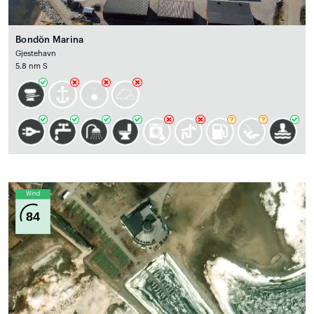
Bondön Marina
Gjestehavn
5.8 nm S
Wind
84