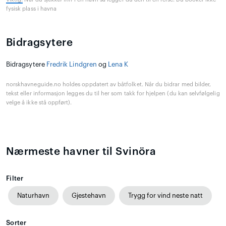
fysisk plass i havna
Bidragsytere
Bidragsytere
Fredrik Lindgren
og
Lena K
norskhavneguide.no holdes oppdatert av båtfolket. Når du bidrar med bilder,
tekst eller informasjon legges du til her som takk for hjelpen (du kan selvfølgelig
velge å ikke stå oppført).
Nærmeste havner til Svinöra
Filter
Naturhavn
Gjestehavn
Trygg for vind neste natt
Sorter