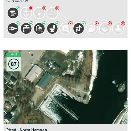
1200 meter W
Wind
87
Piteå - Norra Hamnen