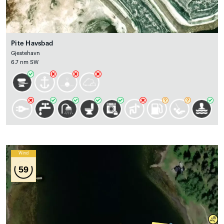
Pite Havsbad
Gjestehavn
6.7 nm SW
Wind
59