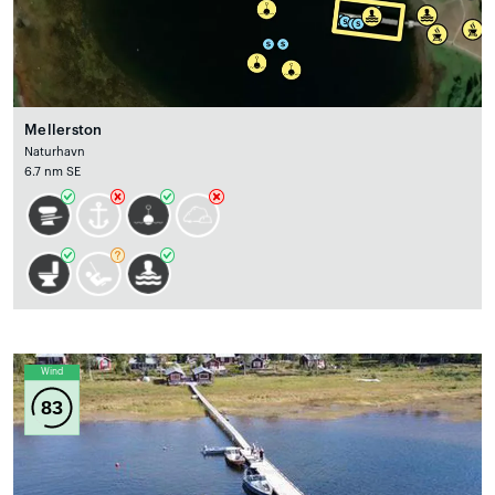
Mellerston
Naturhavn
6.7 nm SE
Wind
83