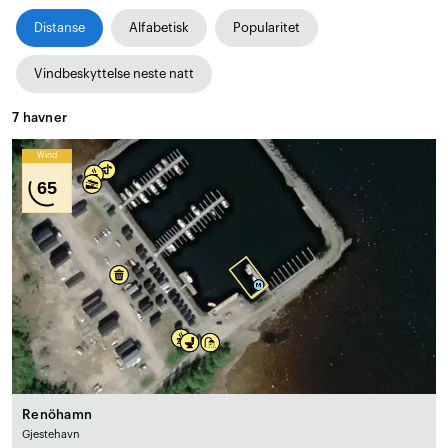
Distanse
Alfabetisk
Popularitet
Vindbeskyttelse neste natt
7
havner
Wind
65
Renöhamn
Gjestehavn