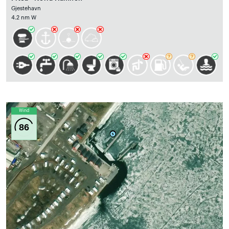
Gjestehavn
4.2 nm W
Wind
86