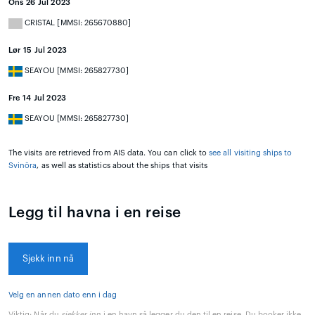
Ons 26 Jul 2023
CRISTAL [MMSI: 265670880]
Lør 15 Jul 2023
SEAYOU [MMSI: 265827730]
Fre 14 Jul 2023
SEAYOU [MMSI: 265827730]
The visits are retrieved from AIS data. You can click to
see all visiting ships to
Svinöra
, as well as statistics about the ships that visits
Legg til havna i en reise
Sjekk inn nå
Velg en annen dato enn i dag
Viktig:
Når du
sjekker inn
i en havn så legger du den til en reise. Du booker ikke