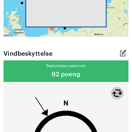
Vindbeskyttelse
Beskyttelse neste natt
92 poeng
N