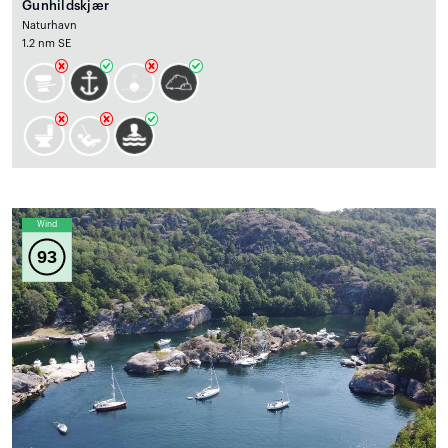
Gunhildskjær
Naturhavn
1.2 nm SE
Wind
93