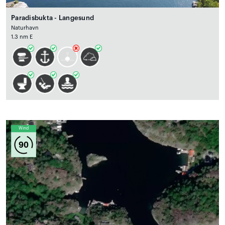
Paradisbukta - Langesund
Naturhavn
1.3 nm E
Wind
90