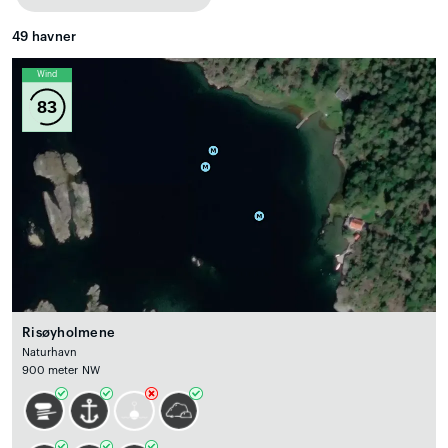
49
havner
Wind
83
Risøyholmene
Naturhavn
900 meter NW