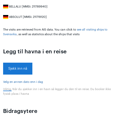
BELLALU [MMSI: 211789940]
ABSOLUT [MMSI: 211719120]
The visits are retrieved from AIS data. You can click to
see all visiting ships to
Svensvika
, as well as statistics about the ships that visits
Legg til havna i en reise
Sjekk inn nå
Velg en annen dato enn i dag
Viktig:
Når du
sjekker inn
i en havn så legger du den til en reise. Du booker ikke
fysisk plass i havna
Bidragsytere