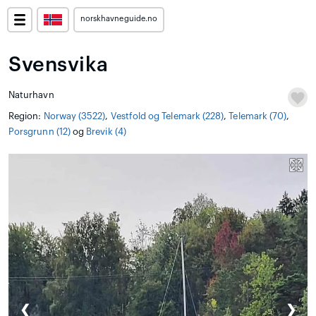
norskhavneguide.no
Svensvika
Naturhavn
Region:
Norway (3522)
,
Vestfold og Telemark (228)
,
Telemark (70)
,
Porsgrunn (12)
og
Brevik (4)
❮
❯