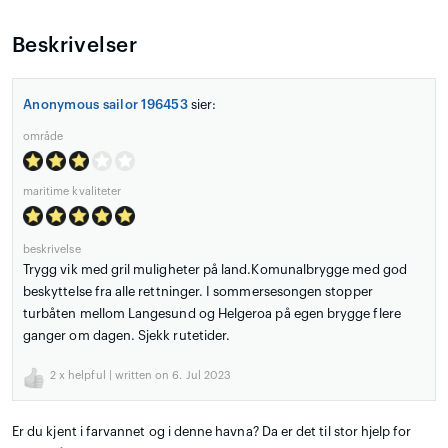
Beskrivelser
Anonymous sailor 196453
sier:
område
maritime kvaliteter
beskrivelse
Trygg vik med gril muligheter på land.Komunalbrygge med god
beskyttelse fra alle rettninger. I sommersesongen stopper
turbåten mellom Langesund og Helgeroa på egen brygge flere
ganger om dagen. Sjekk rutetider.
2
x helpful | written on 6. Jul 2023
Er du kjent i farvannet og i denne havna? Da er det til stor hjelp for