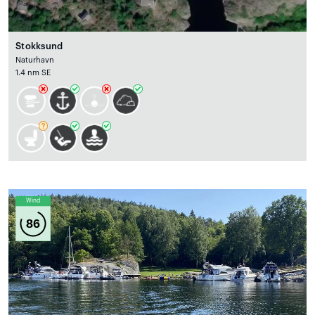
Stokksund
Naturhavn
1.4 nm SE
Wind
86