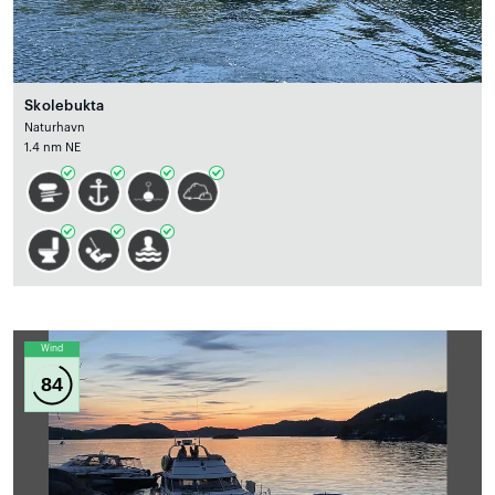
Skolebukta
Naturhavn
1.4 nm NE
Wind
84