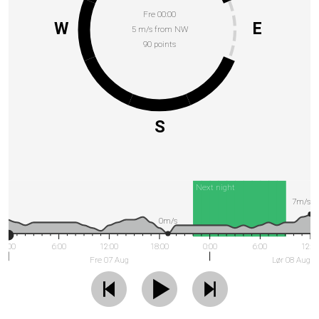
Fre 00:00
W
E
5 m/s from NW
90 points
S
Next night
7m/s
0m/s
0:00
6:00
12:00
18:00
0:00
6:00
12:0
Fre 07 Aug
Lør 08 Aug