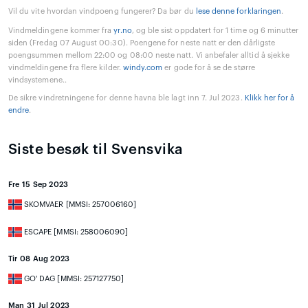
Vil du vite hvordan vindpoeng fungerer? Da bør du
lese denne forklaringen
.
Vindmeldingene kommer fra
yr.no
, og ble sist oppdatert for 1 time og 6 minutter
siden (Fredag 07 August 00:30). Poengene for neste natt er den dårligste
poengsummen mellom 22:00 og 08:00 neste natt. Vi anbefaler alltid å sjekke
vindmeldingene fra flere kilder.
windy.com
er gode for å se de større
vindsystemene..
De sikre vindretningene for denne havna ble lagt inn 7. Jul 2023.
Klikk her for å
endre
.
Siste besøk til Svensvika
Fre 15 Sep 2023
SKOMVAER [MMSI: 257006160]
ESCAPE [MMSI: 258006090]
Tir 08 Aug 2023
GO' DAG [MMSI: 257127750]
Man 31 Jul 2023