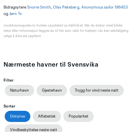
Bidragsytere
Snorre Smith
,
Olav Pekeberg
,
Anonymous sailor 196453
og
Jørn Tv
norskhavneguide.no holdes oppdatert av båtfolket. Når du bidrar med bilder,
tekst eller informasjon legges du til her som takk for hjelpen (du kan selvfølgelig
velge å ikke stå oppført).
Nærmeste havner til Svensvika
Filter
Naturhavn
Gjestehavn
Trygg for vind neste natt
Sorter
Distanse
Alfabetisk
Popularitet
Vindbeskyttelse neste natt