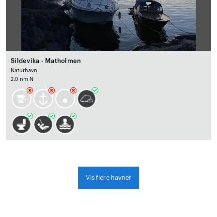
Sildevika - Matholmen
Naturhavn
2.0 nm N
Vis flere havner