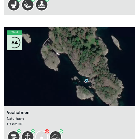
Wind
84
Veaholmen
Naturhavn
1.0 nm NE