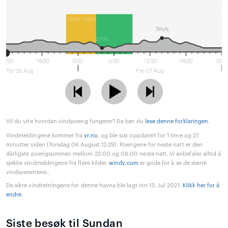
Next night
7m/s
2m/s
12:00
18:00
0:00
6:00
12:00
18:00
0:00
Tor 06 Aug
Fre 07 Aug
Vil du vite hvordan vindpoeng fungerer? Da bør du
lese denne forklaringen
.
Vindmeldingene kommer fra
yr.no
, og ble sist oppdatert for 1 time og 27
minutter siden (Torsdag 06 August 12:29). Poengene for neste natt er den
dårligste poengsummen mellom 22:00 og 08:00 neste natt. Vi anbefaler alltid å
sjekke vindmeldingene fra flere kilder.
windy.com
er gode for å se de større
vindsystemene..
De sikre vindretningene for denne havna ble lagt inn 13. Jul 2021.
Klikk her for å
endre
.
Siste besøk til Sundan