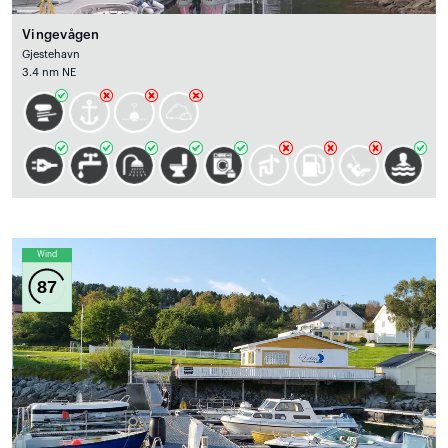
Vingevågen
Gjestehavn
3.4 nm NE
Wind
87