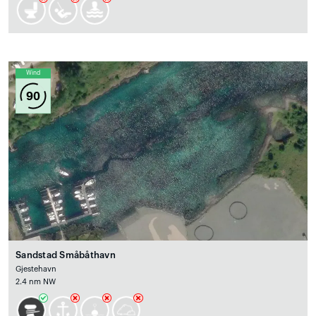
Wind
90
Sandstad Småbåthavn
Gjestehavn
2.4 nm NW