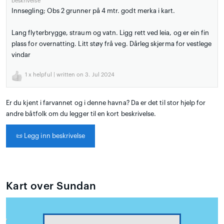
beskrivelse
Innsegling; Obs 2 grunner på 4 mtr. godt merka i kart.
Lang flyterbrygge, straum og vatn. Ligg rett ved leia, og er ein fin
plass for overnatting. Litt støy frå veg. Dårleg skjerma for vestlege
vindar
1
x helpful | written on 3. Jul 2024
Er du kjent i farvannet og i denne havna? Da er det til stor hjelp for
andre båtfolk om du legger til en kort beskrivelse.
📜
Legg inn beskrivelse
Kart over Sundan