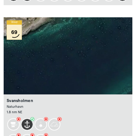
Wind
69
Svansholmen
Naturhavn
1.8 nm NE