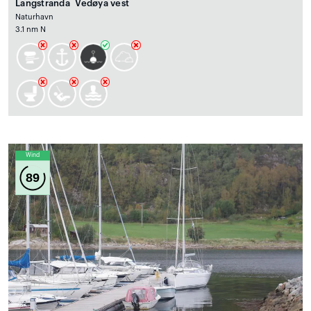
Langstranda Vedøya vest
Naturhavn
3.1 nm N
Wind
89