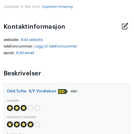
Oppdatert 6. May 2024.
Oppdater fortøying
.
Kontaktinformasjon
webside:
Add website
telefonnummer:
Legg til telefonnummer
epost:
Add email
Beskrivelser
Odd Tufte. S/Y Vindreken
sier:
område
maritime kvaliteter