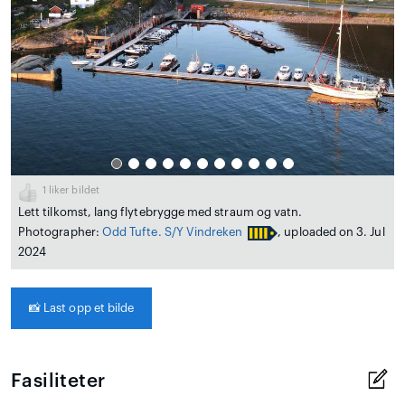
1
liker bildet
Lett tilkomst, lang flytebrygge med straum og vatn.
Photographer:
Odd Tufte. S/Y Vindreken
, uploaded on 3. Jul
2024
📸
Last opp et bilde
Fasiliteter