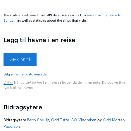
The visits are retrieved from AIS data. You can click to
see all visiting ships to
Sundan
, as well as statistics about the ships that visits
Legg til havna i en reise
Sjekk inn nå
Velg en annen dato enn i dag
Viktig:
Når du
sjekker inn
i en havn så legger du den til en reise. Du booker ikke
fysisk plass i havna
Bidragsytere
Bidragsytere
Berry Spruijt
,
Odd Tufte. S/Y Vindreken
og
Odd Morten
Pedersen