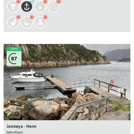
Wind
87
Jamtøya - Heim
Naturhavn