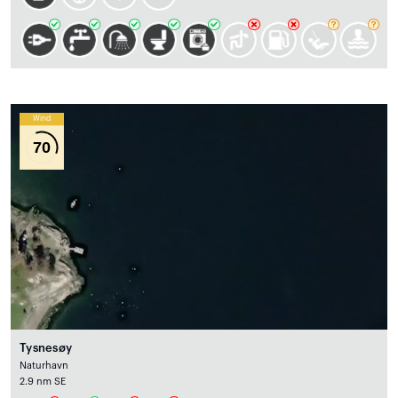
Wind
70
Tysnesøy
Naturhavn
2.9 nm SE