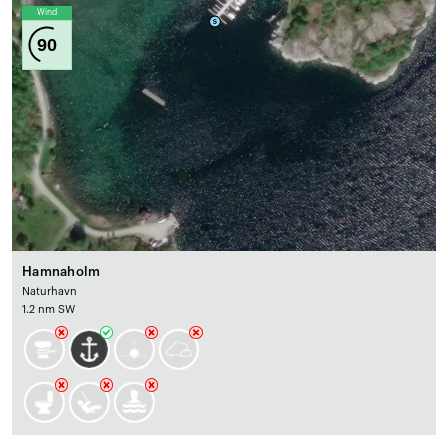
Wind
90
Hamnaholm
Naturhavn
1.2 nm SW