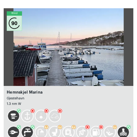
Wind
90
Hemnskjel Marina
Gjestehavn
1.3 nm W