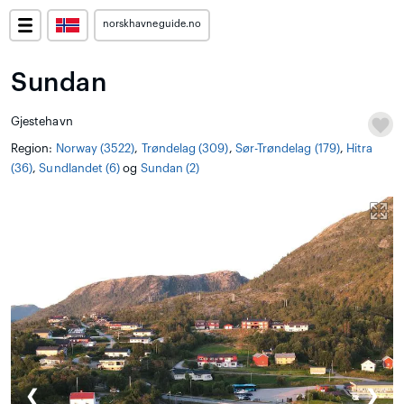
norskhavneguide.no
Sundan
Gjestehavn
Region:
Norway (3522)
,
Trøndelag (309)
,
Sør-Trøndelag (179)
,
Hitra
(36)
,
Sundlandet (6)
og
Sundan (2)
❮
❯