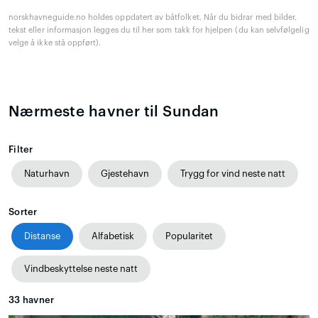
norskhavneguide.no holdes oppdatert av båtfolket. Når du bidrar med bilder,
tekst eller informasjon legges du til her som takk for hjelpen (du kan selvfølgelig
velge å ikke stå oppført).
Nærmeste havner til Sundan
Filter
Naturhavn
Gjestehavn
Trygg for vind neste natt
Sorter
Distanse
Alfabetisk
Popularitet
Vindbeskyttelse neste natt
33
havner