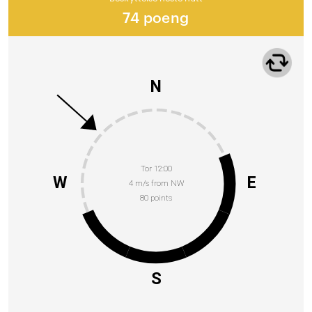
74 poeng
N
Tor 12:00
W
E
4 m/s from NW
80 points
S