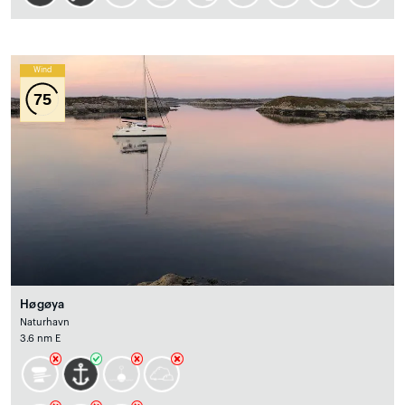
Wind
75
Høgøya
Naturhavn
3.6 nm E