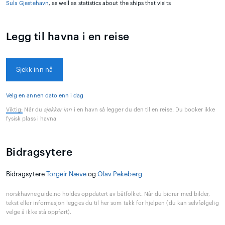
Sula Gjestehavn
, as well as statistics about the ships that visits
Legg til havna i en reise
Sjekk inn nå
Velg en annen dato enn i dag
Viktig:
Når du
sjekker inn
i en havn så legger du den til en reise. Du booker ikke
fysisk plass i havna
Bidragsytere
Bidragsytere
Torgeir Næve
og
Olav Pekeberg
norskhavneguide.no holdes oppdatert av båtfolket. Når du bidrar med bilder,
tekst eller informasjon legges du til her som takk for hjelpen (du kan selvfølgelig
velge å ikke stå oppført).