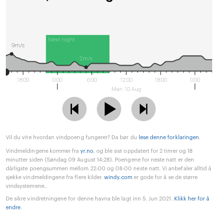
Next night
9m/s
2m/s
18:00
0:00
6:00
12:00
18:00
0:00
Man 10 Aug
Vil du vite hvordan vindpoeng fungerer? Da bør du
lese denne forklaringen
.
Vindmeldingene kommer fra
yr.no
, og ble sist oppdatert for 2 timer og 18
minutter siden (Søndag 09 August 14:28). Poengene for neste natt er den
dårligste poengsummen mellom 22:00 og 08:00 neste natt. Vi anbefaler alltid å
sjekke vindmeldingene fra flere kilder.
windy.com
er gode for å se de større
vindsystemene..
De sikre vindretningene for denne havna ble lagt inn 5. Jun 2021.
Klikk her for å
endre
.