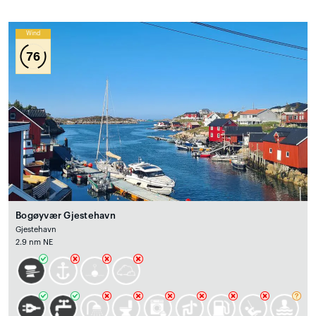
Wind
76
Bogøyvær Gjestehavn
Gjestehavn
2.9 nm NE