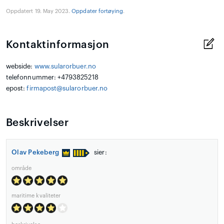
Oppdatert 19. May 2023.
Oppdater fortøying
.
Kontaktinformasjon
webside:
www.sularorbuer.no
telefonnummer: +4793825218
epost:
firmapost@sularorbuer.no
Beskrivelser
Olav Pekeberg
sier:
område
maritime kvaliteter