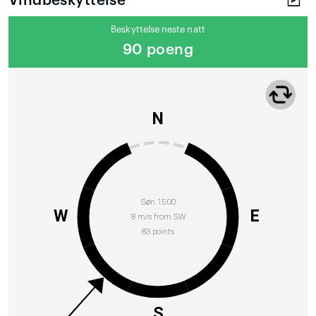
Vindbeskyttelse
Beskyttelse neste natt
90 poeng
N
Søn 15:00
W
E
8 m/s from SW
83 points
S