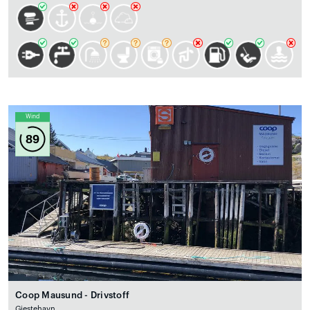
Wind
89
Coop Mausund - Drivstoff
Gjestehavn