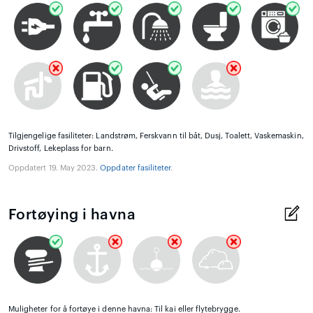
Tilgjengelige fasiliteter: Landstrøm, Ferskvann til båt, Dusj, Toalett, Vaskemaskin,
Drivstoff, Lekeplass for barn.
Oppdatert 19. May 2023.
Oppdater fasiliteter
.
Fortøying i havna
Muligheter for å fortøye i denne havna: Til kai eller flytebrygge.