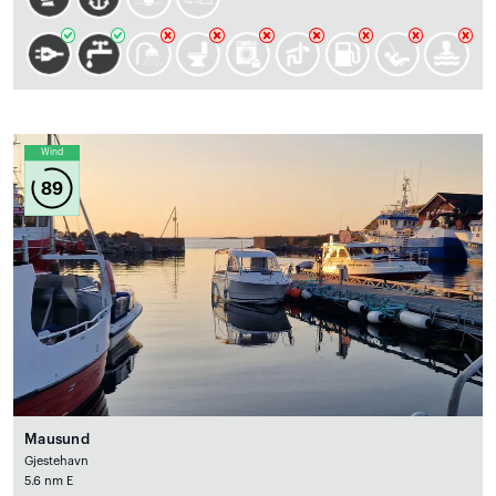
Wind
89
Mausund
Gjestehavn
5.6 nm E