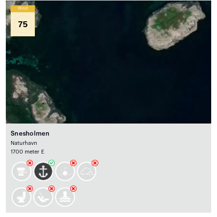
Wind
75
Snesholmen
Naturhavn
1700 meter E