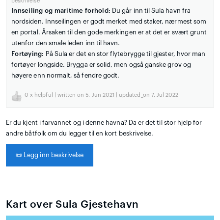
beskrivelse
Innseiling og maritime forhold:
Du går inn til Sula havn fra
nordsiden. Innseilingen er godt merket med staker, nærmest som
en portal. Årsaken til den gode merkingen er at det er svært grunt
utenfor den smale leden inn til havn.
Fortøying:
På Sula er det en stor flytebrygge til gjester, hvor man
fortøyer longside. Brygga er solid, men også ganske grov og
høyere enn normalt, så fendre godt.
0
x helpful | written on 5. Jun 2021 | updated_on 7. Jul 2022
Er du kjent i farvannet og i denne havna? Da er det til stor hjelp for
andre båtfolk om du legger til en kort beskrivelse.
📜
Legg inn beskrivelse
Kart over Sula Gjestehavn