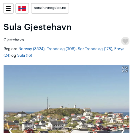
norskhavneguide.no
Sula Gjestehavn
Gjestehavn
Region:
Norway (3524)
,
Trøndelag (308)
,
Sør-Trøndelag (178)
,
Frøya
(24)
og
Sula (16)
❮
❯