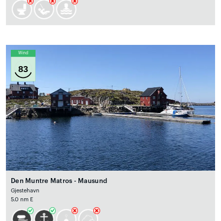
Wind
83
Den Muntre Matros - Mausund
Gjestehavn
5.0 nm E