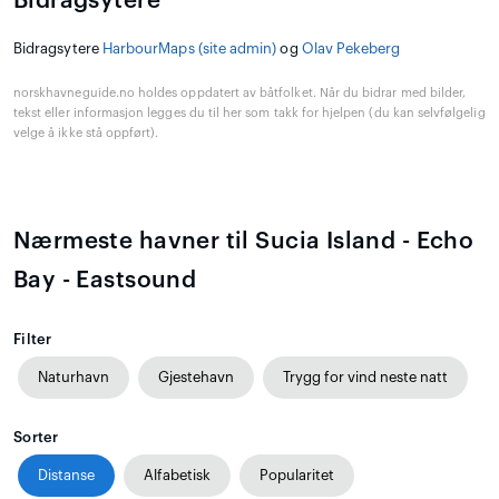
Bidragsytere
Bidragsytere
HarbourMaps (site admin)
og
Olav Pekeberg
norskhavneguide.no holdes oppdatert av båtfolket. Når du bidrar med bilder,
tekst eller informasjon legges du til her som takk for hjelpen (du kan selvfølgelig
velge å ikke stå oppført).
Nærmeste havner til Sucia Island - Echo
Bay - Eastsound
Filter
Naturhavn
Gjestehavn
Trygg for vind neste natt
Sorter
Distanse
Alfabetisk
Popularitet