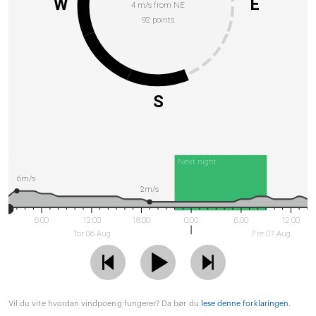
W
E
4 m/s from NE
92 points
S
Next night
6m/s
2m/s
6:00
12:00
18:00
0:00
6:00
12:00
Tor 06 Aug
Fre 07 Aug
Vil du vite hvordan vindpoeng fungerer? Da bør du
lese denne forklaringen
.