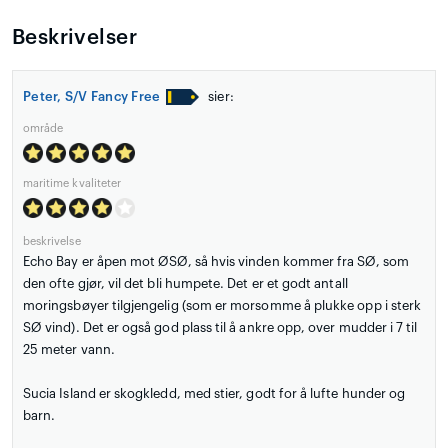
Beskrivelser
Peter, S/V Fancy Free
sier:
område
maritime kvaliteter
beskrivelse
Echo Bay er åpen mot ØSØ, så hvis vinden kommer fra SØ, som
den ofte gjør, vil det bli humpete. Det er et godt antall
moringsbøyer tilgjengelig (som er morsomme å plukke opp i sterk
SØ vind). Det er også god plass til å ankre opp, over mudder i 7 til
25 meter vann.
Sucia Island er skogkledd, med stier, godt for å lufte hunder og
barn.