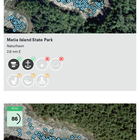
Matia Island State Park
Naturhavn
2.6 nm E
Wind
86