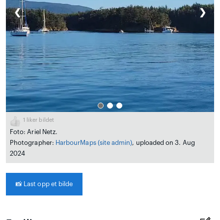
❮
❯
1
liker bildet
Foto: Ariel Netz.
Photographer:
HarbourMaps (site admin)
, uploaded on 3. Aug
2024
📸
Last opp et bilde