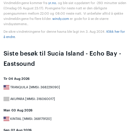
Vindmeldingene kommer fra
yr.no
, og ble sist oppdatert for -293 minutter siden
(Onsdag 05 August 23:17). Poengene for neste natt er den dårligste
poengsummen mellom 22:00 og 08:00 neste natt. Vi anbefaler alltid å sjekke
vindmeldingene fra flere kilder.
windy.com
er gode for å se de større
vindsystemene..
De sikre vindretningene for denne havna ble lagt inn 3. Aug 2024.
Klikk her for
å endre
.
Siste besøk til Sucia Island - Echo Bay -
Eastsound
Tir 04 Aug 2026
TRANQUILA [MMSI: 368229090]
AKUPARA [MMSI: 316060017]
Man 03 Aug 2026
KINTAIL [MMSI: 368179120]
Søn 02 Aug 2026