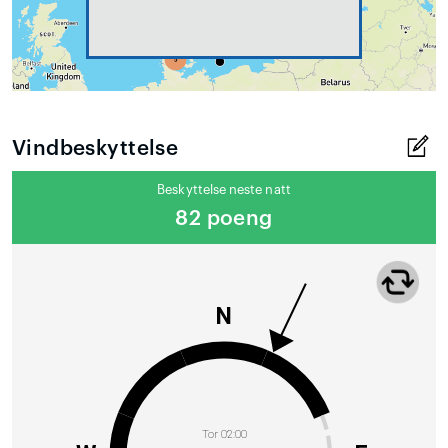
Vindbeskyttelse
Beskyttelse neste natt
82 poeng
N
Tor 02:00