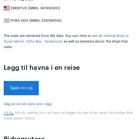
EMERITUS [MMSI: 367650610]
PURA VIDA [MMSI: 338396106]
The visits are retrieved from AIS data. You can click to
see all visiting ships to
Sucia Island - Echo Bay - Eastsound
, as well as statistics about the ships that
visits
Legg til havna i en reise
Sjekk inn nå
Velg en annen dato enn i dag
Viktig:
Når du
sjekker inn
i en havn så legger du den til en reise. Du booker ikke
fysisk plass i havna