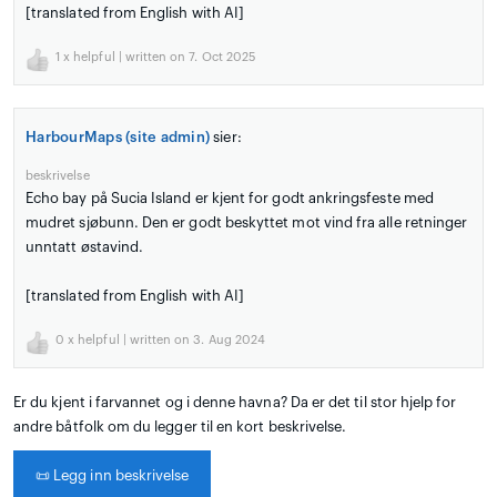
[translated from English with AI]
1
x helpful | written on 7. Oct 2025
HarbourMaps (site admin)
sier:
beskrivelse
Echo bay på Sucia Island er kjent for godt ankringsfeste med
mudret sjøbunn. Den er godt beskyttet mot vind fra alle retninger
unntatt østavind.
[translated from English with AI]
0
x helpful | written on 3. Aug 2024
Er du kjent i farvannet og i denne havna? Da er det til stor hjelp for
andre båtfolk om du legger til en kort beskrivelse.
📜
Legg inn beskrivelse