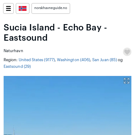
norskhavneguide.no
Sucia Island - Echo Bay -
Eastsound
Naturhavn
Region:
United States (9177)
,
Washington (406)
,
San Juan (85)
og
Eastsound (29)