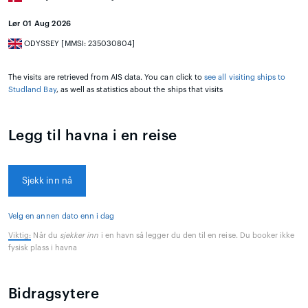
Lør 01 Aug 2026
ODYSSEY [MMSI: 235030804]
The visits are retrieved from AIS data. You can click to
see all visiting ships to
Studland Bay
, as well as statistics about the ships that visits
Legg til havna i en reise
Sjekk inn nå
Velg en annen dato enn i dag
Viktig:
Når du
sjekker inn
i en havn så legger du den til en reise. Du booker ikke
fysisk plass i havna
Bidragsytere