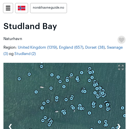
norskhavneguide.no
Studland Bay
Naturhavn
Region:
United Kingdom (1319)
,
England (657)
,
Dorset (38)
,
Swanage
(3)
og
Studland (2)
❮
❯