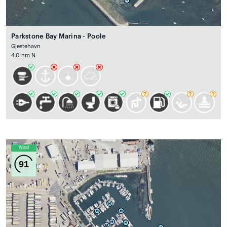
Parkstone Bay Marina - Poole
Gjestehavn
4.0 nm N
Wind
91