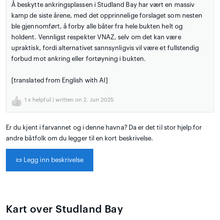
Å beskytte ankringsplassen i Studland Bay har vært en massiv
kamp de siste årene, med det opprinnelige forslaget som nesten
ble gjennomført, å forby alle båter fra hele bukten helt og
holdent. Vennligst respekter VNAZ, selv om det kan være
upraktisk, fordi alternativet sannsynligvis vil være et fullstendig
forbud mot ankring eller fortøyning i bukten.
[translated from English with AI]
1
x helpful | written on 2. Jun 2025
Er du kjent i farvannet og i denne havna? Da er det til stor hjelp for
andre båtfolk om du legger til en kort beskrivelse.
📜
Legg inn beskrivelse
Kart over Studland Bay