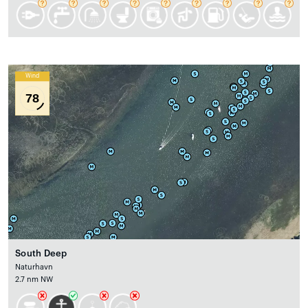
Wind
78
South Deep
Naturhavn
2.7 nm NW