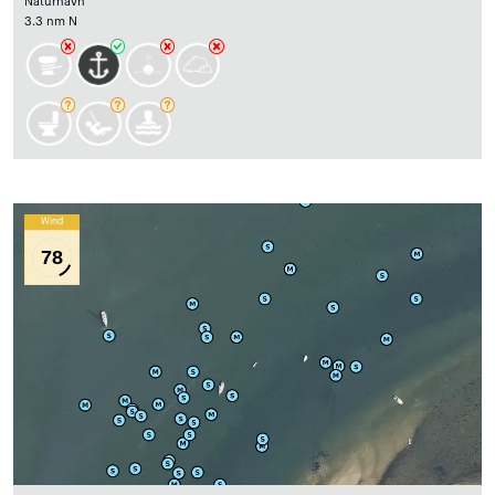
Naturhavn
3.3 nm N
Wind
78