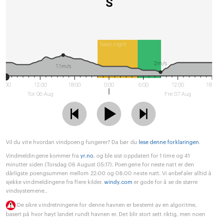
S
Next night
2m/s
11m/s
6:00
12:00
18:00
0:00
6:00
12:00
18:0
Tor 06 Aug
Fre 07 Aug
Vil du vite hvordan vindpoeng fungerer? Da bør du
lese denne forklaringen
.
Vindmeldingene kommer fra
yr.no
, og ble sist oppdatert for 1 time og 41
minutter siden (Torsdag 06 August 05:17). Poengene for neste natt er den
dårligste poengsummen mellom 22:00 og 08:00 neste natt. Vi anbefaler alltid å
sjekke vindmeldingene fra flere kilder.
windy.com
er gode for å se de større
vindsystemene..
De sikre vindretningene for denne havnen er bestemt av en algoritme,
basert på hvor høyt landet rundt havnen er. Det blir stort sett riktig, men noen