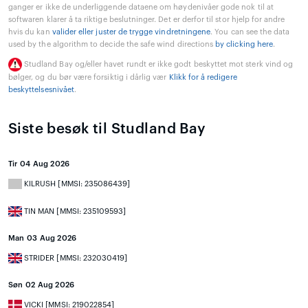
ganger er ikke de underliggende dataene om høydenivåer gode nok til at
softwaren klarer å ta riktige beslutninger. Det er derfor til stor hjelp for andre
hvis du kan
valider eller juster de trygge vindretningene
. You can see the data
used by the algorithm to decide the safe wind directions
by clicking here
.
Studland Bay og/eller havet rundt er ikke godt beskyttet mot sterk vind og
bølger, og du bør være forsiktig i dårlig vær
Klikk for å redigere
beskyttelsesnivået
.
Siste besøk til Studland Bay
Tir 04 Aug 2026
KILRUSH [MMSI: 235086439]
TIN MAN [MMSI: 235109593]
Man 03 Aug 2026
STRIDER [MMSI: 232030419]
Søn 02 Aug 2026
VICKI [MMSI: 219022854]