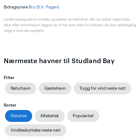
Bidragsytere
Bru (S.V. Pagan)
norskhavneguide.no holdes oppdatert av båtfolket. Når du bidrar med bilder,
tekst eller informasjon legges du til her som takk for hjelpen (du kan selvfølgelig
velge å ikke stå oppført).
Nærmeste havner til Studland Bay
Filter
Naturhavn
Gjestehavn
Trygg for vind neste natt
Sorter
Distanse
Alfabetisk
Popularitet
Vindbeskyttelse neste natt