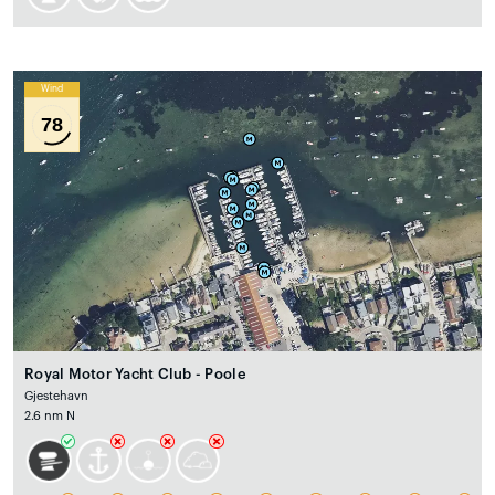
Wind
78
Royal Motor Yacht Club - Poole
Gjestehavn
2.6 nm N