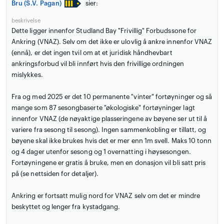
Bru (S.V. Pagan)
sier:
beskrivelse
Dette ligger innenfor Studland Bay "Frivillig" Forbudssone for
Ankring (VNAZ). Selv om det ikke er ulovlig å ankre innenfor VNAZ
(ennå), er det ingen tvil om at et juridisk håndhevbart
ankringsforbud vil bli innført hvis den frivillige ordningen
mislykkes.
Fra og med 2025 er det 10 permanente "vinter" fortøyninger og så
mange som 87 sesongbaserte "økologiske" fortøyninger lagt
innenfor VNAZ (de nøyaktige plasseringene av bøyene ser ut til å
variere fra sesong til sesong). Ingen sammenkobling er tillatt, og
bøyene skal ikke brukes hvis det er mer enn 1m svell. Maks 10 tonn
og 4 dager utenfor sesong og 1 overnatting i høysesongen.
Fortøyningene er gratis å bruke, men en donasjon vil bli satt pris
på (se nettsiden for detaljer).
Ankring er fortsatt mulig nord for VNAZ selv om det er mindre
beskyttet og lenger fra kystadgang.