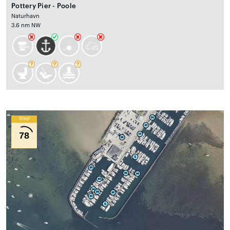
Pottery Pier - Poole
Naturhavn
3.6 nm NW
Wind
78