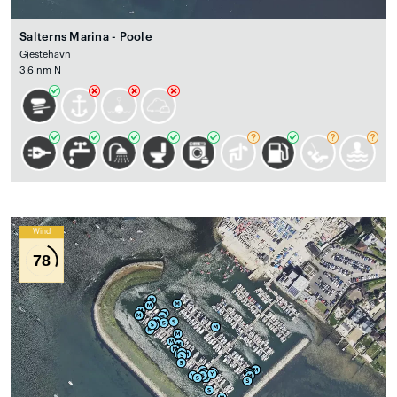
Salterns Marina - Poole
Gjestehavn
3.6 nm N
Wind
78