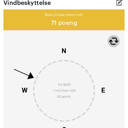
Vindbeskyttelse
Beskyttelse neste natt
71 poeng
N
Tor 06:00
W
E
7 m/s from NW
65 points