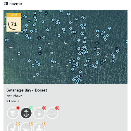
28
havner
Wind
71
Swanage Bay - Dorset
Naturhavn
2.1 nm S