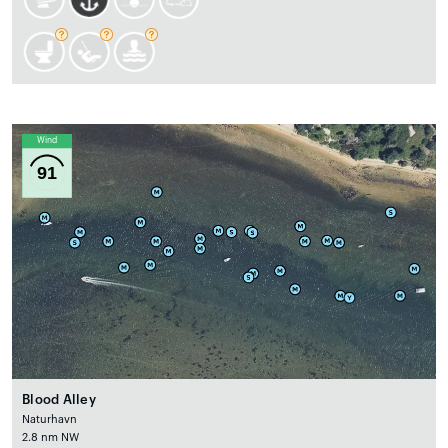
Wind
91
Blood Alley
Naturhavn
2.8 nm NW