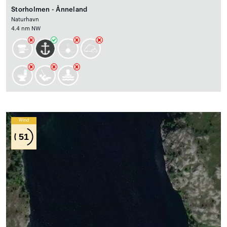
Storholmen - Ånneland
Naturhavn
4.4 nm NW
Wind
51