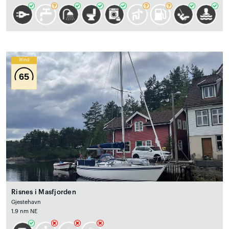
Wind
65
Risnes i Masfjorden
Gjestehavn
1.9 nm NE