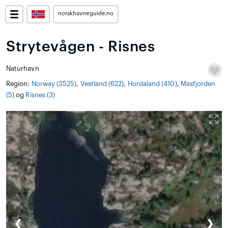
norskhavneguide.no
Strytevågen - Risnes
Naturhavn
Region:
Norway (3525)
,
Vestland (622)
,
Hordaland (410)
,
Masfjorden
(5)
og
Risnes (3)
❮
❯