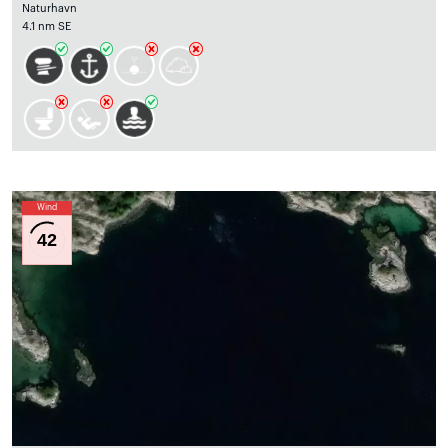
Naturhavn
4.1 nm SE
Wind
42