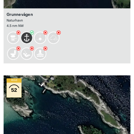
Grunnevågen
Naturhavn
4.5 nm NW
Wind
52