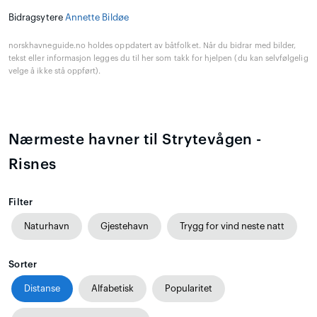
Bidragsytere
Annette Bildøe
norskhavneguide.no holdes oppdatert av båtfolket. Når du bidrar med bilder,
tekst eller informasjon legges du til her som takk for hjelpen (du kan selvfølgelig
velge å ikke stå oppført).
Nærmeste havner til Strytevågen -
Risnes
Filter
Naturhavn
Gjestehavn
Trygg for vind neste natt
Sorter
Distanse
Alfabetisk
Popularitet