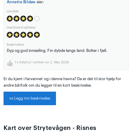
Annette Bildøe
sier:
område
maritime kvaliteter
beskrivelse
Dyp og god innseiling. Fin dybde langs land. Bolter i fjell.
1
x helpful | written on 2. May 2026
Er du kjent i farvannet og i denne havna? Da er det til stor hjelp for
andre båtfolk om du legger til en kort beskrivelse.
📜
Legg inn beskrivelse
Kart over Strytevågen - Risnes