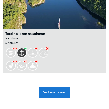
Torskhelleren naturhamn
Naturhavn
5.7 nm SW
Vis flere havner