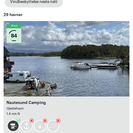
Vindbeskyttelse neste natt
29
havner
Wind
84
Nautesund Camping
Gjestehavn
1.4 nm N