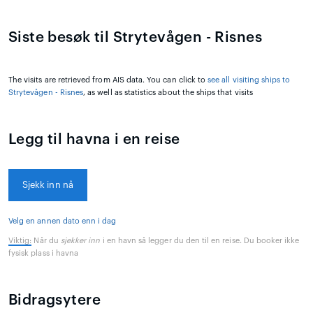
Siste besøk til Strytevågen - Risnes
The visits are retrieved from AIS data. You can click to
see all visiting ships to
Strytevågen - Risnes
, as well as statistics about the ships that visits
Legg til havna i en reise
Sjekk inn nå
Velg en annen dato enn i dag
Viktig:
Når du
sjekker inn
i en havn så legger du den til en reise. Du booker ikke
fysisk plass i havna
Bidragsytere