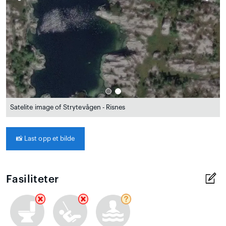
Satelite image of Strytevågen - Risnes
📸
Last opp et bilde
Fasiliteter