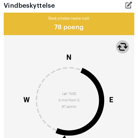
Vindbeskyttelse
Beskyttelse neste natt
78 poeng
N
Lør 15:00
W
E
6 m/s from S
87 points