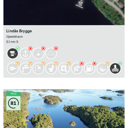
Lindås Brygge
Gjestehavn
5.1 nm S
Wind
81