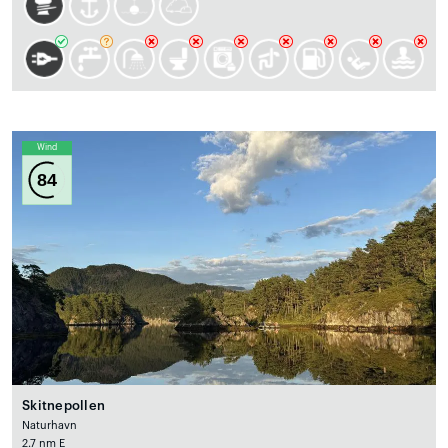
Wind
84
Skitnepollen
Naturhavn
2.7 nm E