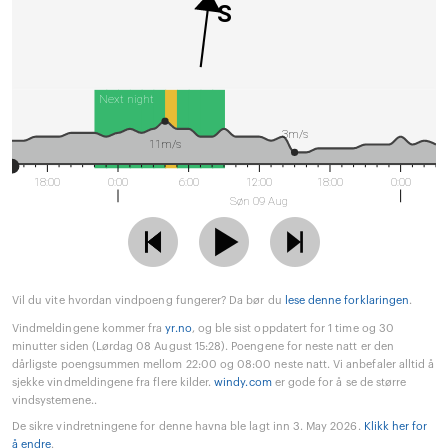
S
Next night
3m/s
11m/s
18:00
0:00
6:00
12:00
18:00
0:00
Søn 09 Aug
Vil du vite hvordan vindpoeng fungerer? Da bør du
lese denne forklaringen
.
Vindmeldingene kommer fra
yr.no
, og ble sist oppdatert for 1 time og 30
minutter siden (Lørdag 08 August 15:28). Poengene for neste natt er den
dårligste poengsummen mellom 22:00 og 08:00 neste natt. Vi anbefaler alltid å
sjekke vindmeldingene fra flere kilder.
windy.com
er gode for å se de større
vindsystemene..
De sikre vindretningene for denne havna ble lagt inn 3. May 2026.
Klikk her for
å endre
.