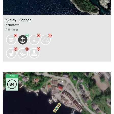
Kvaløy - Fonnes
Naturhavn
4.8 nm W
Wind
84