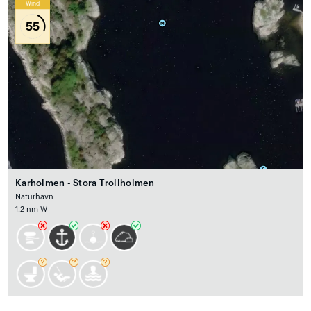
Wind
55
Karholmen - Stora Trollholmen
Naturhavn
1.2 nm W