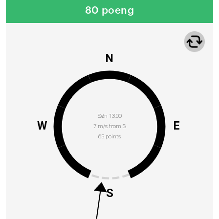
80 poeng
N
Søn 13:00
W
E
7 m/s from S
65 points
S