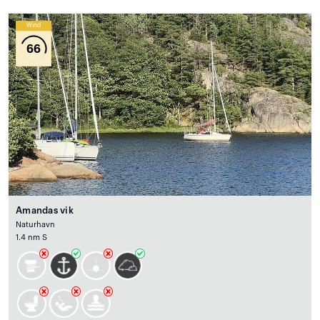
Wind
66
Amandas vik
Naturhavn
1.4 nm S