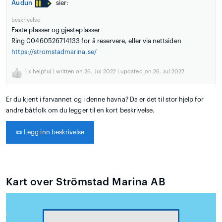
Audun
sier:
beskrivelse
Faste plasser og gjesteplasser
Ring 00460526714133 for å reservere, eller via nettsiden
https://stromstadmarina.se/
1
x helpful | written on 26. Jul 2022 | updated_on 26. Jul 2022
Er du kjent i farvannet og i denne havna? Da er det til stor hjelp for
andre båtfolk om du legger til en kort beskrivelse.
📜
Legg inn beskrivelse
Kart over Strömstad Marina AB