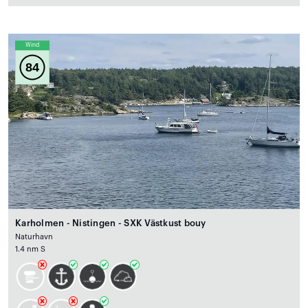
Wind
84
Karholmen - Nistingen - SXK Västkust bouy
Naturhavn
1.4 nm S