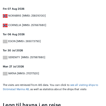
Fre 07 Aug 2026
NORABRIS [MMSI: 258310130]
CORNELIA [MMSI: 257667680]
Tor 06 Aug 2026
EGON [MMSI: 265073750]
Tor 30 Jul 2026
SERENITY [MMSI: 257987880]
Man 27 Jul 2026
MATAA [MMSI: 211217520]
The visits are retrieved from AIS data. You can click to
see all visiting ships to
Strömstad Marina AB
, as well as statistics about the ships that visits
Legg til havna i en reise