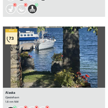
Wind
73
Alaska
Gjestehavn
1.8 nm NW