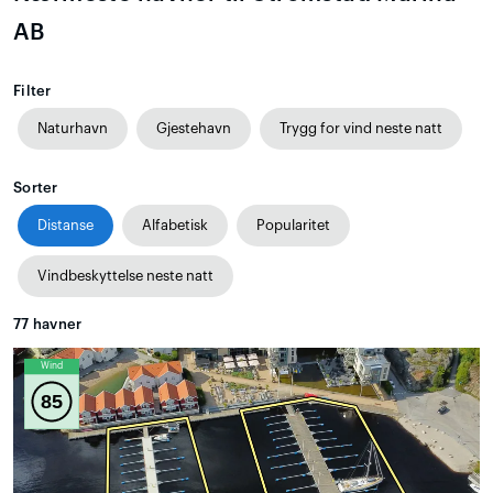
AB
Filter
Naturhavn
Gjestehavn
Trygg for vind neste natt
Sorter
Distanse
Alfabetisk
Popularitet
Vindbeskyttelse neste natt
77
havner
Wind
85