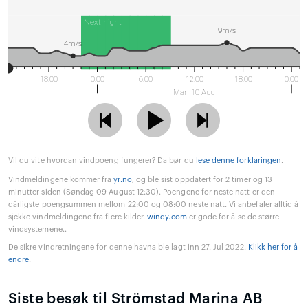
Next night
9m/s
4m/s
18:00
0:00
6:00
12:00
18:00
0:00
Man 10 Aug
Vil du vite hvordan vindpoeng fungerer? Da bør du
lese denne forklaringen
.
Vindmeldingene kommer fra
yr.no
, og ble sist oppdatert for 2 timer og 13
minutter siden (Søndag 09 August 12:30). Poengene for neste natt er den
dårligste poengsummen mellom 22:00 og 08:00 neste natt. Vi anbefaler alltid å
sjekke vindmeldingene fra flere kilder.
windy.com
er gode for å se de større
vindsystemene..
De sikre vindretningene for denne havna ble lagt inn 27. Jul 2022.
Klikk her for å
endre
.
Siste besøk til Strömstad Marina AB