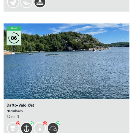
Wind
86
Daftö-Valö Øst
Naturhavn
1.5 nm S