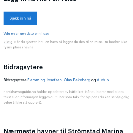
Sjekk inn nå
Velg en annen dato enn i dag
Viktig:
Når du
sjekker inn
i en havn så legger du den til en reise. Du booker ikke
fysisk plass i havna
Bidragsytere
Bidragsytere
Flemming Josefsen
,
Olav Pekeberg
og
Audun
norskhavneguide.no holdes oppdatert av båtfolket. Når du bidrar med bilder,
tekst eller informasjon legges du til her som takk for hjelpen (du kan selvfølgelig
velge å ikke stå oppført).
Nærmeste havner til Strömstad Marina