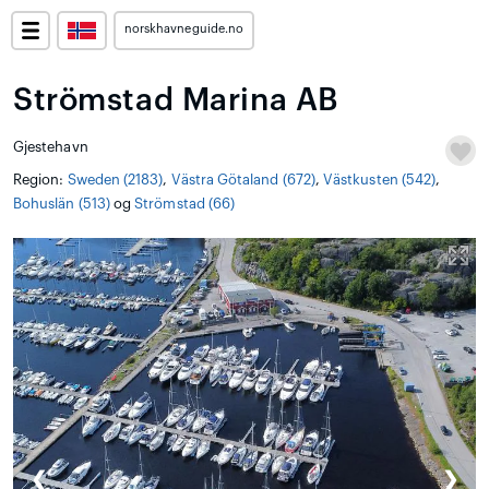
norskhavneguide.no
Strömstad Marina AB
Gjestehavn
Region:
Sweden (2183)
,
Västra Götaland (672)
,
Västkusten (542)
,
Bohuslän (513)
og
Strömstad (66)
❮
❯