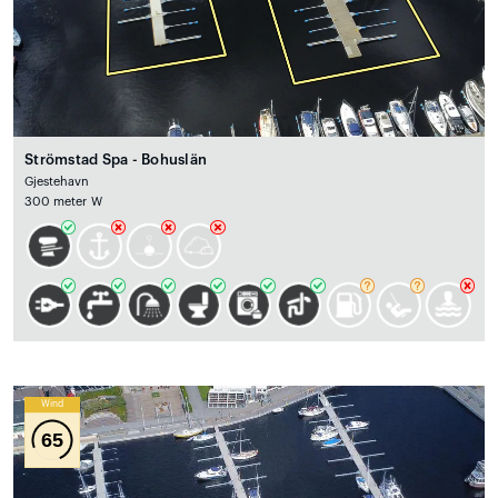
Strömstad Spa - Bohuslän
Gjestehavn
300 meter W
Wind
65