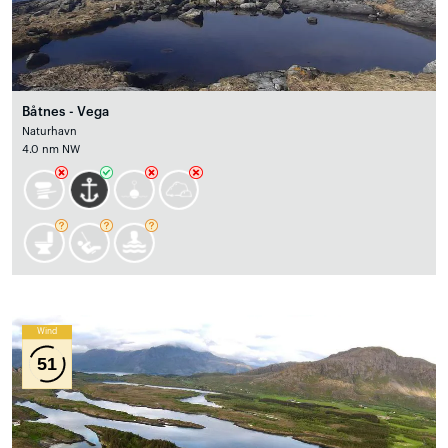
Båtnes - Vega
Naturhavn
4.0 nm NW
Wind
51