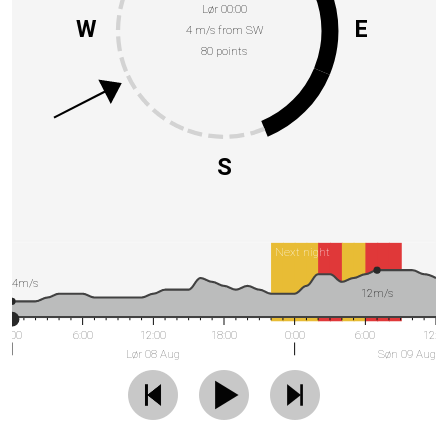
Lør 00:00
W
E
4 m/s from SW
80 points
S
Next night
4m/s
12m/s
0:00
6:00
12:00
18:00
0:00
6:00
12:0
Lør 08 Aug
Søn 09 Aug