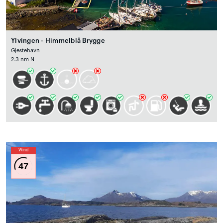
Ylvingen - Himmelblå Brygge
Gjestehavn
2.3 nm N
Wind
47