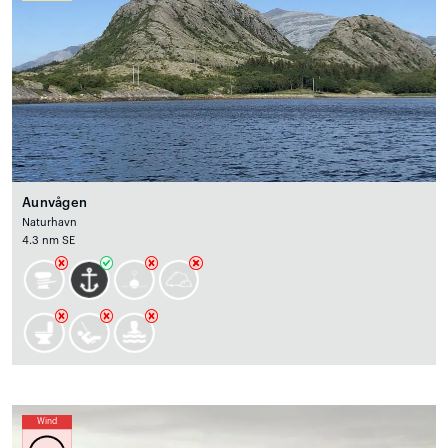
Aunvågen
Naturhavn
4.3 nm SE
Wind