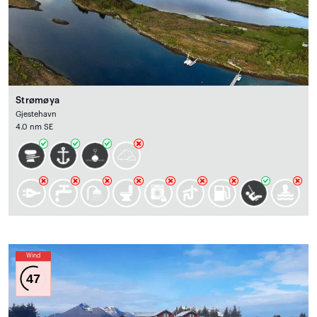
Strømøya
Gjestehavn
4.0 nm SE
Wind
47