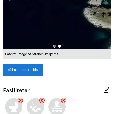
Satelite image of Strandvikskjæret
📸
Last opp et bilde
Fasiliteter