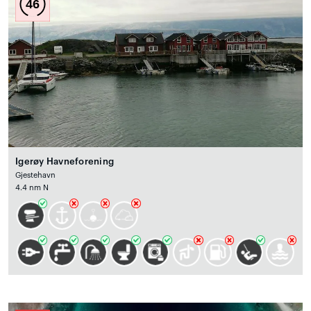
46
Igerøy Havneforening
Gjestehavn
4.4 nm N