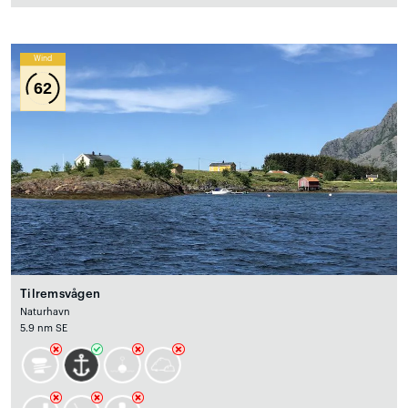
Wind
62
Tilremsvågen
Naturhavn
5.9 nm SE