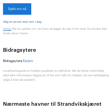
Sjekk inn nå
Velg en annen dato enn i dag
Viktig:
Når du
sjekker inn
i en havn så legger du den til en reise. Du booker ikke
fysisk plass i havna
Bidragsytere
Bidragsytere
Escaro
norskhavneguide.no holdes oppdatert av båtfolket. Når du bidrar med bilder,
tekst eller informasjon legges du til her som takk for hjelpen (du kan selvfølgelig
velge å ikke stå oppført).
Nærmeste havner til Strandvikskjæret