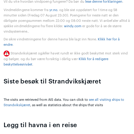
Vil du vite hvordan vindpoeng fungerer? Da bør du
lese denne forklaringen
.
Vindmeldingene kommer fra
yr.no
, og ble sist oppdatert for 1 time og 58
minutter siden (Fredag 07 August 23:30). Poengene for neste natt er den
dårligste poengsummen mellom 22:00 og 08:00 neste natt. Vi anbefaler alltid å
sjekke vindmeldingene fra flere kilder.
windy.com
er gode for å se de større
vindsystemene..
De sikre vindretningene for denne havna ble lagt inn None.
Klikk her for å
endre
.
Strandvikskjæret og/eller havet rundt er ikke godt beskyttet mot sterk vind
og bølger, og du bør være forsiktig i dårlig vær
Klikk for å redigere
beskyttelsesnivået
.
Siste besøk til Strandvikskjæret
The visits are retrieved from AIS data. You can click to
see all visiting ships to
Strandvikskjæret
, as well as statistics about the ships that visits
Legg til havna i en reise