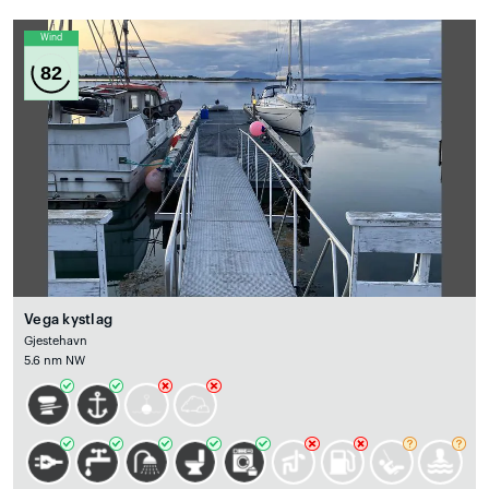
Wind
82
Vega kystlag
Gjestehavn
5.6 nm NW