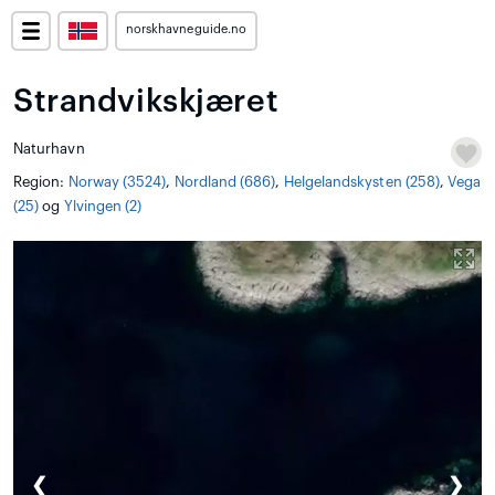
norskhavneguide.no
Strandvikskjæret
Naturhavn
Region:
Norway (3524)
,
Nordland (686)
,
Helgelandskysten (258)
,
Vega
(25)
og
Ylvingen (2)
❮
❯