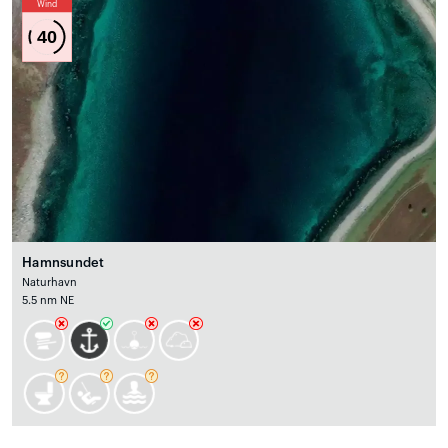
Wind
40
Hamnsundet
Naturhavn
5.5 nm NE