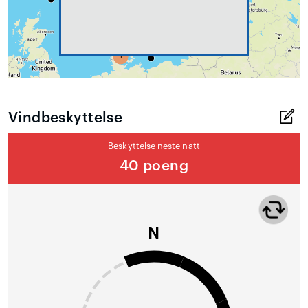
Vindbeskyttelse
Beskyttelse neste natt
40 poeng
N