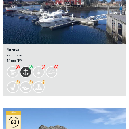
Rørøya
Naturhavn
4.1 nm NW
Wind
61