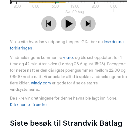
18:00
0:00
6:00
12:00
18:00
0:00
Søn 09 Aug
Vil du vite hvordan vindpoeng fungerer? Da bør du
lese denne
forklaringen
.
Vindmeldingene kommer fra
yr.no
, og ble sist oppdatert for 1
time og 42 minutter siden (Lørdag 08 August 15:28). Poengene
for neste natt er den dårligste poengsummen mellom 22:00 og
08:00 neste natt. Vi anbefaler alltid å sjekke vindmeldingene fra
flere kilder.
windy.com
er gode for å se de større
vindsystemene..
De sikre vindretningene for denne havna ble lagt inn None.
Klikk her for å endre
.
Siste besøk til Strandvik Båtlag