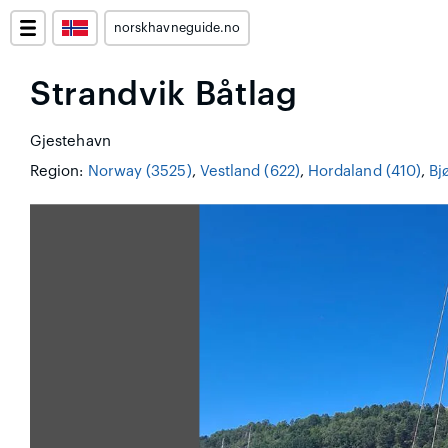
norskhavneguide.no
Strandvik Båtlag
Gjestehavn
Region:
Norway (3525)
,
Vestland (622)
,
Hordaland (410)
,
Bj