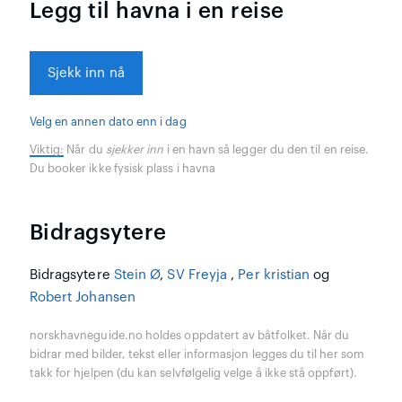
Legg til havna i en reise
Sjekk inn nå
Velg en annen dato enn i dag
Viktig:
Når du
sjekker inn
i en havn så legger du den til en reise.
Du booker ikke fysisk plass i havna
Bidragsytere
Bidragsytere
Stein Ø
,
SV Freyja
,
Per kristian
og
Robert Johansen
norskhavneguide.no holdes oppdatert av båtfolket. Når du
bidrar med bilder, tekst eller informasjon legges du til her som
takk for hjelpen (du kan selvfølgelig velge å ikke stå oppført).