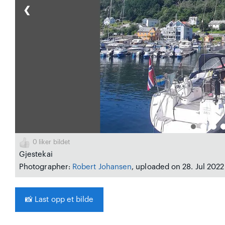
❮
0
liker bildet
Gjestekai
Photographer:
Robert Johansen
, uploaded on 28. Jul 2022
📸
Last opp et bilde