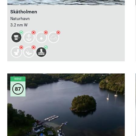
Skåtholmen
Naturhavn
3.2 nm W
Wind
87