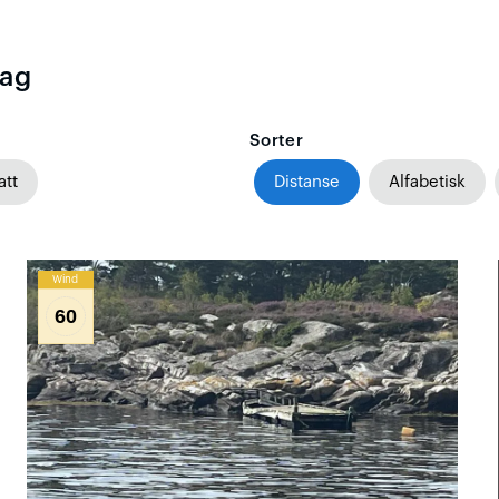
lag
Sorter
att
Distanse
Alfabetisk
Wind
60