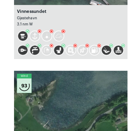
Vinnessundet
Gjestehavn
3.1 nm W
Wind
93