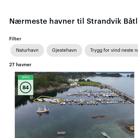
Nærmeste havner til Strandvik Båt
Filter
Naturhavn
Gjestehavn
Trygg for vind neste n
27
havner
Wind
84