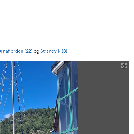
ørnafjorden (22)
og
Strandvik (3)