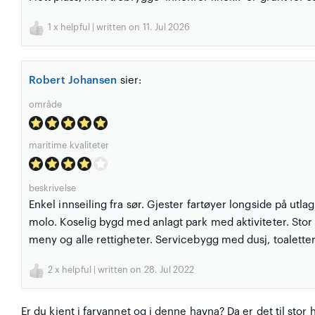
1
x helpful | written on 11. Jul 2026
Robert Johansen
sier:
område
maritime kvaliteter
beskrivelse
Enkel innseiling fra sør. Gjester fartøyer longside på utla
molo. Koselig bygd med anlagt park med aktiviteter. Stor
meny og alle rettigheter. Servicebygg med dusj, toalette
2
x helpful | written on 28. Jul 2022
Er du kjent i farvannet og i denne havna? Da er det til stor 