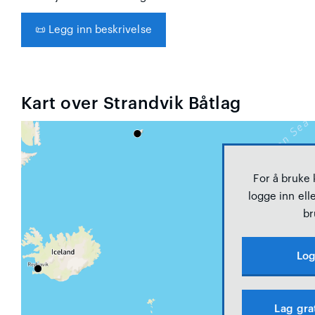
📜
Legg inn beskrivelse
Kart over Strandvik Båtlag
For å bruke
logge inn elle
br
Log
Lag gra