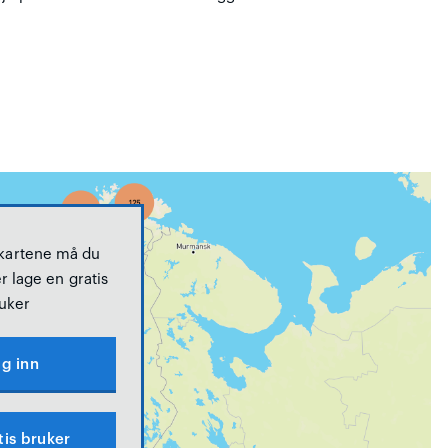
 kartene må du
r lage en gratis
uker
g inn
tis bruker