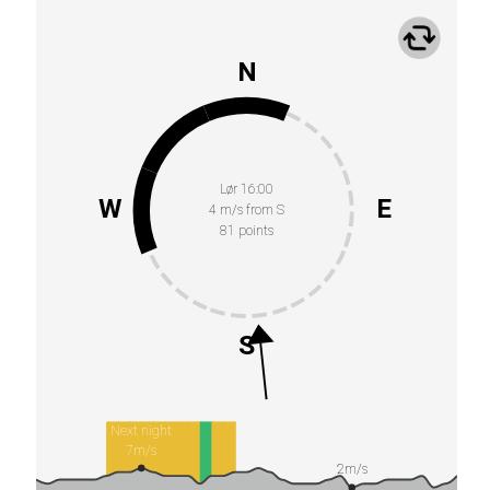
N
Lør 16:00
W
E
4 m/s from S
81 points
S
Next night
7m/s
2m/s