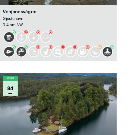
Venjanesvågen
Gjestehavn
3.4 nm NW
Wind
84