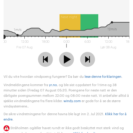
Next night
12m/s
1m/s
6:00
12:00
18:00
0:00
6:00
12:00
18:0
Fre 07 Aug
Lør 08 Aug
Vil du vite hvordan vindpoeng fungerer? Da bør du
lese denne forklaringen
.
Vindmeldingene kommer fra
yr.no
, og ble sist oppdatert for 1 time og 38
minutter siden (Fredag 07 August 05:31). Poengene for neste natt er den
dårligste poengsummen mellom 22:00 og 08:00 neste natt. Vi anbefaler alltid å
sjekke vindmeldingene fra flere kilder.
windy.com
er gode for å se de større
vindsystemene..
De sikre vindretningene for denne havna ble lagt inn 2. Jul 2021.
Klikk her for å
endre
.
Stråholmen og/eller havet rundt er ikke godt beskyttet mot sterk vind og