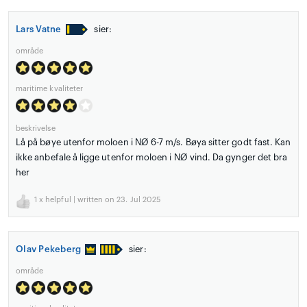
Lars Vatne
sier:
område
maritime kvaliteter
beskrivelse
Lå på bøye utenfor moloen i NØ 6-7 m/s. Bøya sitter godt fast. Kan
ikke anbefale å ligge utenfor moloen i NØ vind. Da gynger det bra
her
1
x helpful | written on 23. Jul 2025
Olav Pekeberg
sier:
område