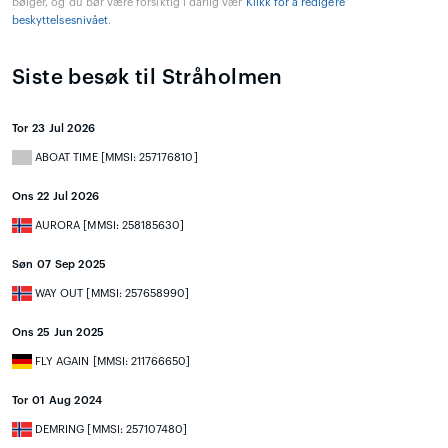
bølger, og du bør være forsiktig i dårlig vær
Klikk for å redigere
beskyttelsesnivået
.
Siste besøk til Stråholmen
Tor 23 Jul 2026
ABOAT TIME [MMSI: 257176810]
Ons 22 Jul 2026
AURORA [MMSI: 258185630]
Søn 07 Sep 2025
WAY OUT [MMSI: 257658990]
Ons 25 Jun 2025
FLY AGAIN [MMSI: 211766650]
Tor 01 Aug 2024
DEMRING [MMSI: 257107480]