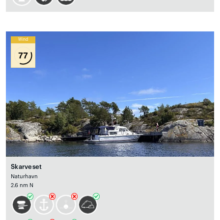
Wind
77
Skarveset
Naturhavn
2.6 nm N