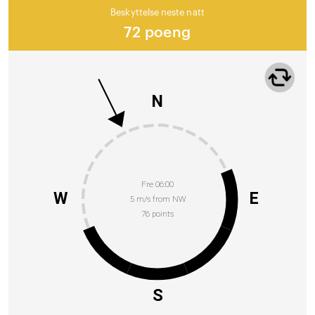
Beskyttelse neste natt
72 poeng
N
Fre 06:00
W
E
5 m/s from NW
76 points
S