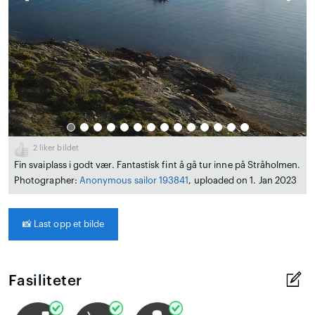
2
liker bildet
Fin svaiplass i godt vær. Fantastisk fint å gå tur inne på Stråholmen.
Photographer:
Anonymous sailor 193841
, uploaded on 1. Jan 2023
📸
Last opp et bilde
Fasiliteter