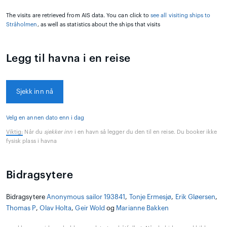
The visits are retrieved from AIS data. You can click to
see all visiting ships to
Stråholmen
, as well as statistics about the ships that visits
Legg til havna i en reise
Sjekk inn nå
Velg en annen dato enn i dag
Viktig:
Når du
sjekker inn
i en havn så legger du den til en reise. Du booker ikke
fysisk plass i havna
Bidragsytere
Bidragsytere
Anonymous sailor 193841
,
Tonje Ermesjø
,
Erik Gløersen
,
Thomas P
,
Olav Holta
,
Geir Wold
og
Marianne Bakken