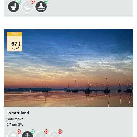
Wind
67
Jomfruland
Naturhavn
2.7 nm SW