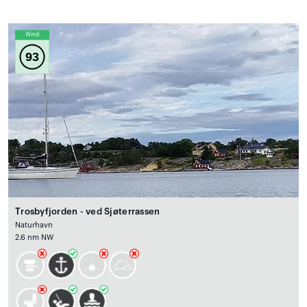
Wind
93
Trosbyfjorden - ved Sjøterrassen
Naturhavn
2.6 nm NW