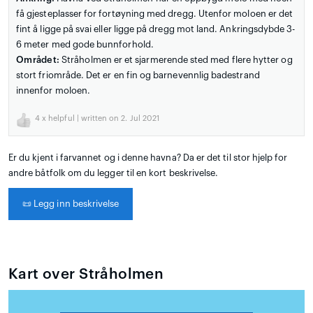
få gjesteplasser for fortøyning med dregg. Utenfor moloen er det
fint å ligge på svai eller ligge på dregg mot land. Ankringsdybde 3-
6 meter med gode bunnforhold.
Området:
Stråholmen er et sjarmerende sted med flere hytter og
stort friområde. Det er en fin og barnevennlig badestrand
innenfor moloen.
4
x helpful | written on 2. Jul 2021
Er du kjent i farvannet og i denne havna? Da er det til stor hjelp for
andre båtfolk om du legger til en kort beskrivelse.
📜
Legg inn beskrivelse
Kart over Stråholmen