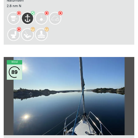
Naturhavn
2.8 nm N
Wind
89