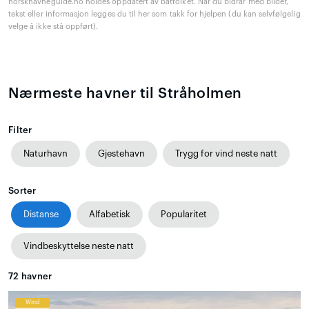
norskhavneguide.no holdes oppdatert av båtfolket. Når du bidrar med bilder,
tekst eller informasjon legges du til her som takk for hjelpen (du kan selvfølgelig
velge å ikke stå oppført).
Nærmeste havner til Stråholmen
Filter
Naturhavn
Gjestehavn
Trygg for vind neste natt
Sorter
Distanse
Alfabetisk
Popularitet
Vindbeskyttelse neste natt
72
havner
Wind