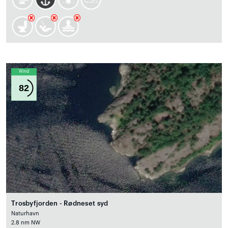
Wind
82
Trosbyfjorden - Rødneset syd
Naturhavn
2.8 nm NW