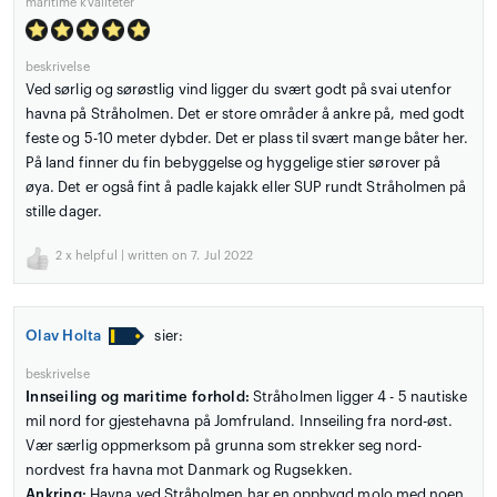
maritime kvaliteter
beskrivelse
Ved sørlig og sørøstlig vind ligger du svært godt på svai utenfor
havna på Stråholmen. Det er store områder å ankre på, med godt
feste og 5-10 meter dybder. Det er plass til svært mange båter her.
På land finner du fin bebyggelse og hyggelige stier sørover på
øya. Det er også fint å padle kajakk eller SUP rundt Stråholmen på
stille dager.
2
x helpful | written on 7. Jul 2022
Olav Holta
sier:
beskrivelse
Innseiling og maritime forhold:
Stråholmen ligger 4 - 5 nautiske
mil nord for gjestehavna på Jomfruland. Innseiling fra nord-øst.
Vær særlig oppmerksom på grunna som strekker seg nord-
nordvest fra havna mot Danmark og Rugsekken.
Ankring:
Havna ved Stråholmen har en oppbygd molo med noen