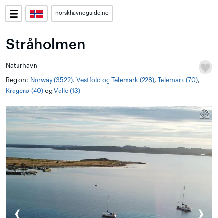
norskhavneguide.no
Stråholmen
Naturhavn
Region:
Norway (3522)
,
Vestfold og Telemark (228)
,
Telemark (70)
,
Kragerø (40)
og
Valle (13)
❮
❯