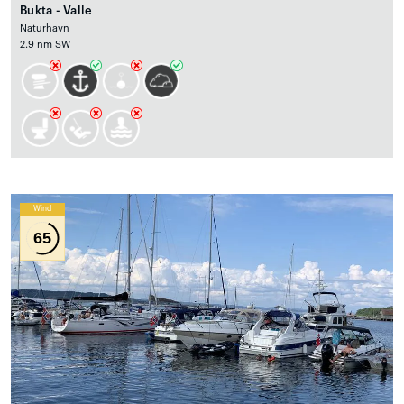
Bukta - Valle
Naturhavn
2.9 nm SW
Wind
65