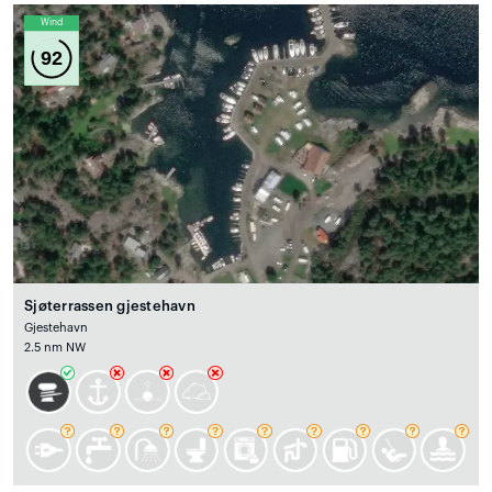
Wind
92
Sjøterrassen gjestehavn
Gjestehavn
2.5 nm NW