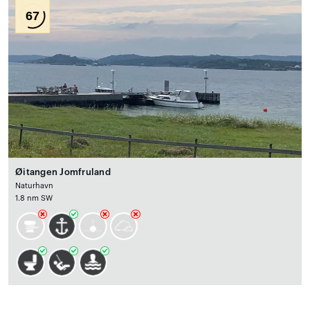
67
Øitangen Jomfruland
Naturhavn
1.8 nm SW