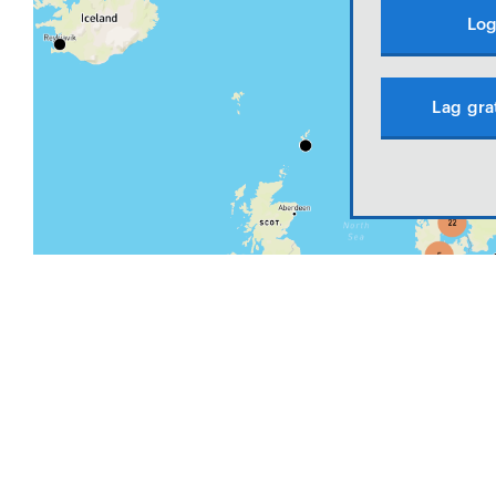
Log
Lag gra