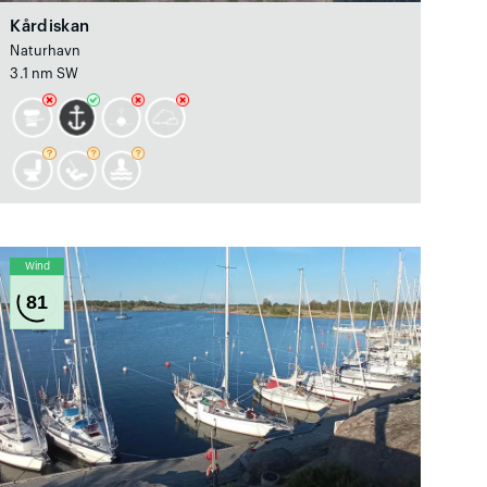
Kårdiskan
Naturhavn
3.1 nm SW
Wind
81