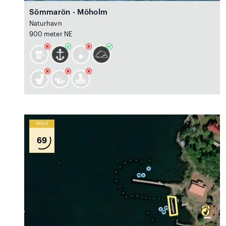
Sömmarön - Möholm
Naturhavn
900 meter NE
Wind
69