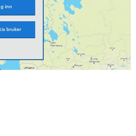
g inn
tis bruker