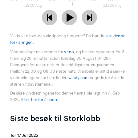
6:00
12:00
18:00
0:00
6:00
12:00
Lør 08 Aug
Søn 09 Aug
Vil du vite hvordan vindpoeng fungerer? Da bør du
lese denne
forklaringen
.
Vindmeldingene kommer fra
yr.no
, og ble sist oppdatert for 3
timer og 26 minutter siden (Lørdag 08 August 04:29).
Poengene for neste natt er den dårligste poengsummen
mellom 22:00 og 08:00 neste natt. Vi anbefaler alltid å sjekke
vindmeldingene fra flere kilder.
windy.com
er gode for å se de
større vindsystemene..
De sikre vindretningene for denne havna ble lagt inn 4. Sep
2025.
Klikk her for å endre
.
Siste besøk til Storklobb
Tor 17 Jul 2025