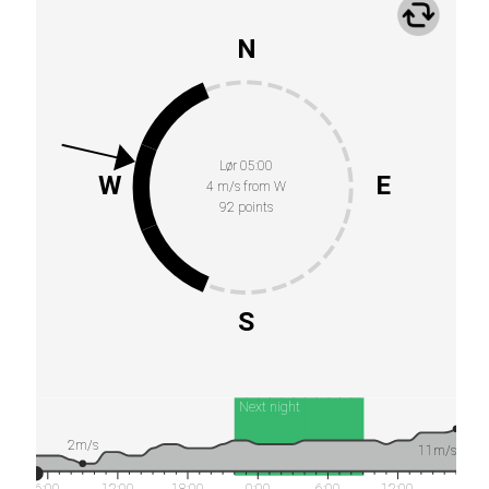
N
Lør 05:00
W
E
4 m/s from W
92 points
S
Next night
2m/s
11m/s