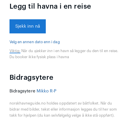
Legg til havna i en reise
Sjekk inn nå
Velg en annen dato enn i dag
Viktig:
Når du
sjekker inn
i en havn så legger du den til en reise.
Du booker ikke fysisk plass i havna
Bidragsytere
Bidragsytere
Mikko R-P
norskhavneguide.no holdes oppdatert av båtfolket. Når du
bidrar med bilder, tekst eller informasjon legges du til her som
takk for hjelpen (du kan selvfølgelig velge å ikke stå oppført).