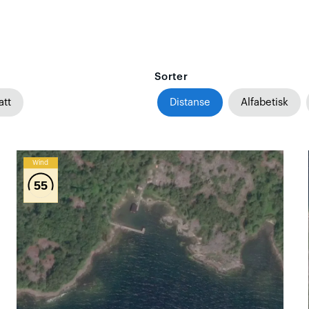
Sorter
att
Distanse
Alfabetisk
Wind
55