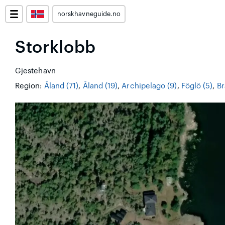
norskhavneguide.no
Storklobb
Gjestehavn
Region:
Åland (71)
,
Åland (19)
,
Archipelago (9)
,
Föglö (5)
,
Br