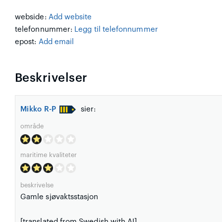
webside:
Add website
telefonnummer:
Legg til telefonnummer
epost:
Add email
Beskrivelser
Mikko R-P
sier:
område
maritime kvaliteter
beskrivelse
Gamle sjøvaktsstasjon
[translated from Swedish with AI]