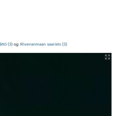
åttö (3)
og
Ahvenanmaan saaristo (3)