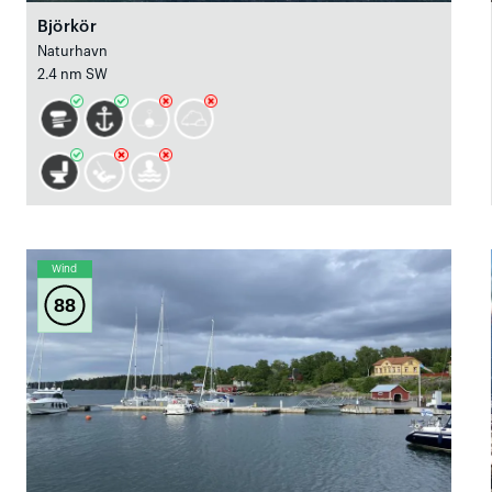
Björkör
Naturhavn
2.4 nm SW
Wind
88