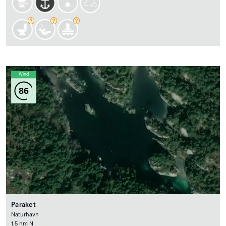
Wind
86
Paraket
Naturhavn
1.5 nm N