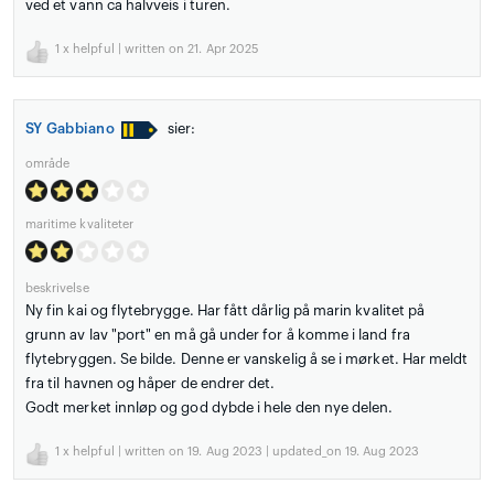
ved et vann ca halvveis i turen.
1
x helpful | written on 21. Apr 2025
SY Gabbiano
sier:
område
maritime kvaliteter
beskrivelse
Ny fin kai og flytebrygge. Har fått dårlig på marin kvalitet på
grunn av lav "port" en må gå under for å komme i land fra
flytebryggen. Se bilde. Denne er vanskelig å se i mørket. Har meldt
fra til havnen og håper de endrer det.
Godt merket innløp og god dybde i hele den nye delen.
1
x helpful | written on 19. Aug 2023 | updated_on 19. Aug 2023