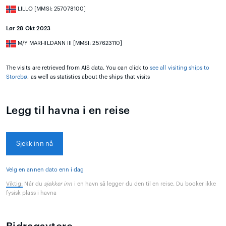
LILLO [MMSI: 257078100]
Lør 28 Okt 2023
M/Y MARHILDANN III [MMSI: 257623110]
The visits are retrieved from AIS data. You can click to
see all visiting ships to
Storebø
, as well as statistics about the ships that visits
Legg til havna i en reise
Sjekk inn nå
Velg en annen dato enn i dag
Viktig:
Når du
sjekker inn
i en havn så legger du den til en reise. Du booker ikke
fysisk plass i havna