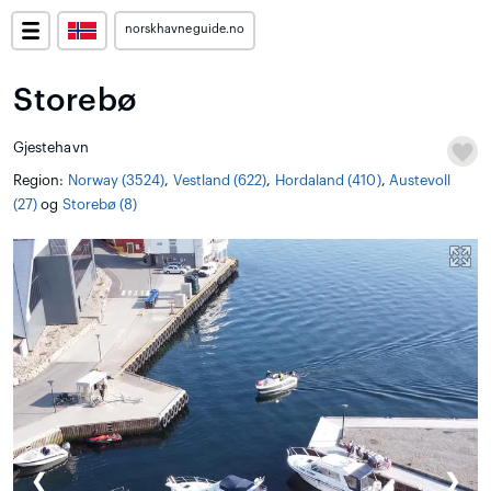
norskhavneguide.no
Storebø
Gjestehavn
Region:
Norway (3524)
,
Vestland (622)
,
Hordaland (410)
,
Austevoll
(27)
og
Storebø (8)
❮
❯