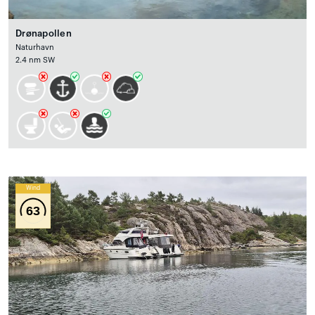
Drønapollen
Naturhavn
2.4 nm SW
Wind
63