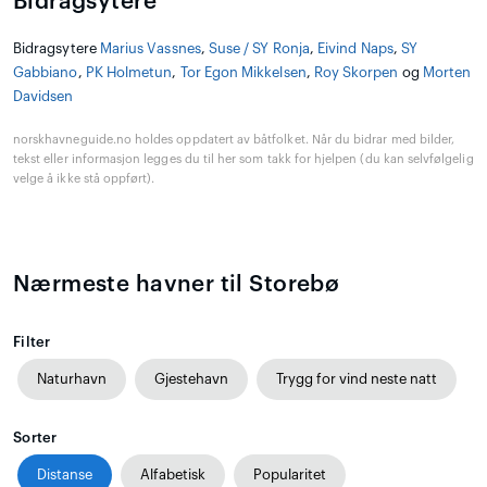
Bidragsytere
Bidragsytere
Marius Vassnes
,
Suse / SY Ronja
,
Eivind Naps
,
SY
Gabbiano
,
PK Holmetun
,
Tor Egon Mikkelsen
,
Roy Skorpen
og
Morten
Davidsen
norskhavneguide.no holdes oppdatert av båtfolket. Når du bidrar med bilder,
tekst eller informasjon legges du til her som takk for hjelpen (du kan selvfølgelig
velge å ikke stå oppført).
Nærmeste havner til Storebø
Filter
Naturhavn
Gjestehavn
Trygg for vind neste natt
Sorter
Distanse
Alfabetisk
Popularitet