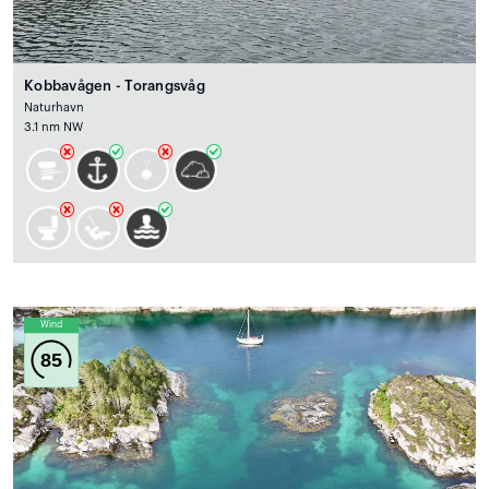
Kobbavågen - Torangsvåg
Naturhavn
3.1 nm NW
Wind
85