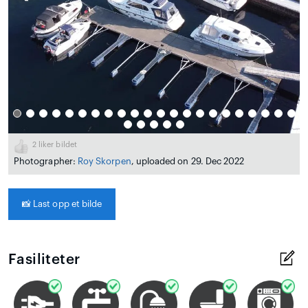
2
liker bildet
Photographer:
Roy Skorpen
, uploaded on 29. Dec 2022
📸
Last opp et bilde
Fasiliteter