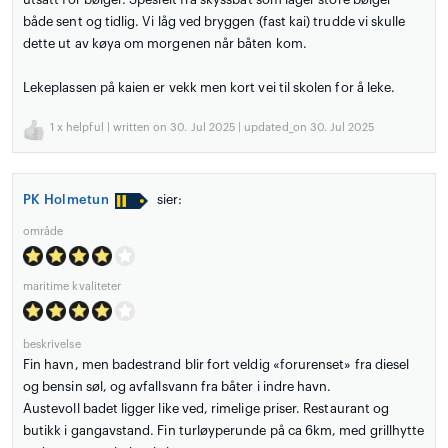
både sent og tidlig. Vi låg ved bryggen (fast kai) trudde vi skulle
dette ut av køya om morgenen når båten kom.
Lekeplassen på kaien er vekk men kort vei til skolen for å leke.
1
x helpful | written on 30. Jul 2025 | updated_on 30. Jul 2025
PK Holmetun
sier:
område
maritime kvaliteter
beskrivelse
Fin havn, men badestrand blir fort veldig «forurenset» fra diesel
og bensin søl, og avfallsvann fra båter i indre havn.
Austevoll badet ligger like ved, rimelige priser. Restaurant og
butikk i gangavstand. Fin turløyperunde på ca 6km, med grillhytte