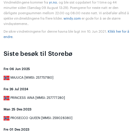
Vindmeldingene kommer fra
yr.no
, og ble sist oppdatert for 1 time og 44
minutter siden (Søndag 09 August 13:29). Poengene for neste natt er den
dårligste poengsummen mellom 22:00 og 08:00 neste natt. Vi anbefaler alltid å
sjekke vindmeldingene fra flere kilder.
windy.com
er gode for å se de større
vindsystemene..
De sikre vindretningene for denne havna ble lagt inn 10. Jun 2021.
Klikk her for å
endre
.
Siste besøk til Storebø
Fre 06 Jun 2025
MAJUCA [MMSI: 257757180]
Fre 26 Jul 2024
PRINCESS AINA [MMSI: 257777280]
Man 25 Des 2023
PROSECCO QUEEN [MMSI: 259028380]
Fre 01 Des 2023