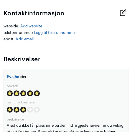
Kontaktinformasjon
webside:
Add website
telefonnummer:
Legg til telefonnummer
epost:
Add email
Beskrivelser
Evajha
sier:
område
maritime kvaliteter
beskrivelse
Visst du ikke får plass inne på den indre gjestehavnen er du veldig
utsatt for bølger. Spesielt fra skyssbåt som lager store bølger