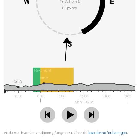
W
E
4 m/s from S
81 points
S
Next night
6m/s
3m/s
18:00
0:00
6:00
12:00
18:00
0:00
Man 10 Aug
Vil du vite hvordan vindpoeng fungerer? Da bør du
lese denne forklaringen
.