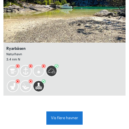
Ryarbåsen
Naturhavn
3.4 nm N
Vis flere havner