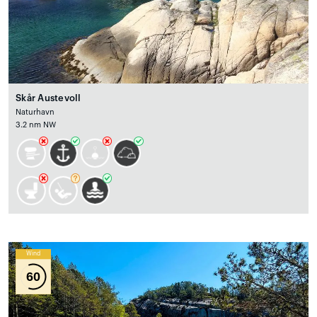
Skår Austevoll
Naturhavn
3.2 nm NW
Wind
60