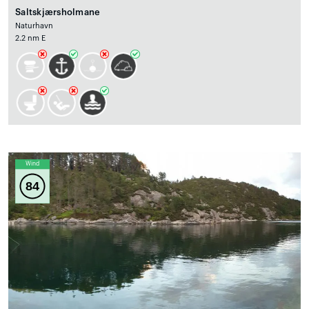
Saltskjærsholmane
Naturhavn
2.2 nm E
Wind
84