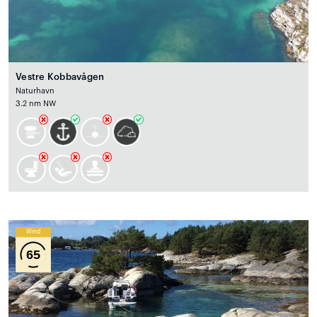
Vestre Kobbavågen
Naturhavn
3.2 nm NW
Wind
65