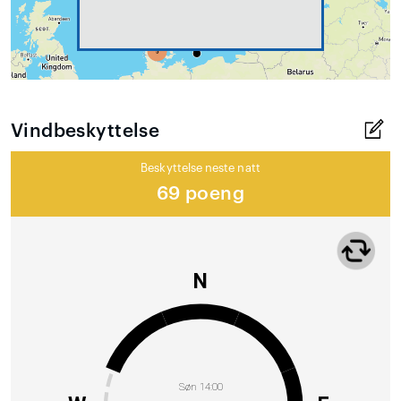
Vindbeskyttelse
Beskyttelse neste natt
69 poeng
N
Søn 14:00