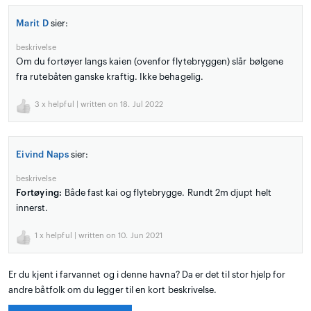
Marit D
sier:
beskrivelse
Om du fortøyer langs kaien (ovenfor flytebryggen) slår bølgene
fra rutebåten ganske kraftig. Ikke behagelig.
3
x helpful | written on 18. Jul 2022
Eivind Naps
sier:
beskrivelse
Fortøying:
Både fast kai og flytebrygge. Rundt 2m djupt helt
innerst.
1
x helpful | written on 10. Jun 2021
Er du kjent i farvannet og i denne havna? Da er det til stor hjelp for
andre båtfolk om du legger til en kort beskrivelse.