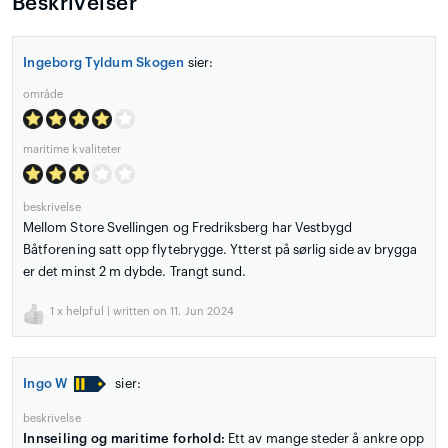
Beskrivelser
Ingeborg Tyldum Skogen
sier:
område
maritime kvaliteter
beskrivelse
Mellom Store Svellingen og Fredriksberg har Vestbygd
Båtforening satt opp flytebrygge. Ytterst på sørlig side av brygga
er det minst 2 m dybde. Trangt sund.
1
x helpful | written on 11. Jun 2024
Ingo W
sier:
beskrivelse
Innseiling og maritime forhold:
Ett av mange steder å ankre opp