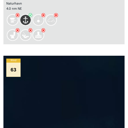
Naturhavn
4.0 nm NE
Wind
63