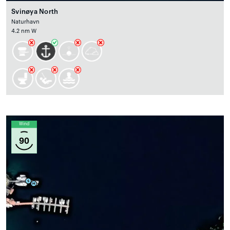
Svinøya North
Naturhavn
4.2 nm W
Wind
90