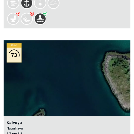
Wind
73
Kalvøya
Naturhavn
3.7 nm NE