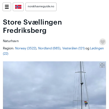
norskhavneguide.no
Store Svællingen
Fredriksberg
Naturhavn
Region:
Norway (3522)
,
Nordland (685)
,
Vesterålen (121)
og
Lødingen
(22)