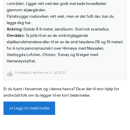
i området. Ligger rett ved den godt merkede hovedleden
gjennom skjærgården.
Flytebrygge i naboviken rett vest, men er det fullt der, kan du
legge deg her.
Ankring:
Dybde 8-9 meter, sandbunn. God nok svairadius.
Området:
Ta jolla til en av de omkringliggende
skjellsandstrendene eller til en av de små høydene (16 og 19 meter)
for å nyte panoramautsikt over Hinnøya med Møysalen,
Vestbygda Lofoten, Ofoten, Tranøy og Steigen med
Hamarøyskaftet.
1
x helpful | written on 3. Jul 2021
Er du kjent i farvannet og i denne havna? Da er det til stor hjelp for
andre båtfolk om du legger til en kort beskrivelse.
📜
Legg inn beskrivelse