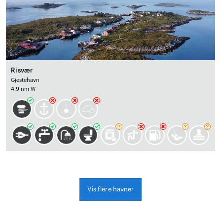
Risvær
Gjestehavn
4.9 nm W
Vis flere havner