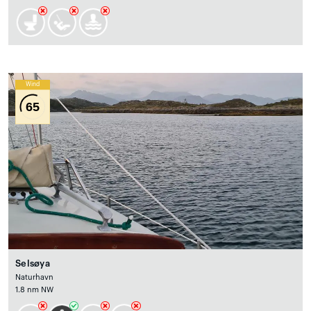
Wind
65
Selsøya
Naturhavn
1.8 nm NW