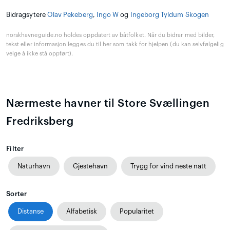
Bidragsytere
Olav Pekeberg
,
Ingo W
og
Ingeborg Tyldum Skogen
norskhavneguide.no holdes oppdatert av båtfolket. Når du bidrar med bilder,
tekst eller informasjon legges du til her som takk for hjelpen (du kan selvfølgelig
velge å ikke stå oppført).
Nærmeste havner til Store Svællingen
Fredriksberg
Filter
Naturhavn
Gjestehavn
Trygg for vind neste natt
Sorter
Distanse
Alfabetisk
Popularitet