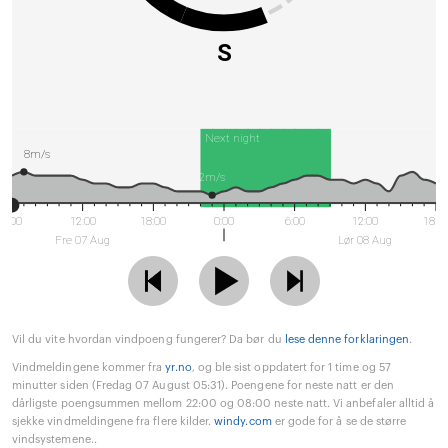
S
Next night
8m/s
2m/s
6:00
12:00
18:00
0:00
6:00
12:00
18:0
Fre 07 Aug
Lør 08 Aug
Vil du vite hvordan vindpoeng fungerer? Da bør du
lese denne forklaringen
.
Vindmeldingene kommer fra
yr.no
, og ble sist oppdatert for 1 time og 57
minutter siden (Fredag 07 August 05:31). Poengene for neste natt er den
dårligste poengsummen mellom 22:00 og 08:00 neste natt. Vi anbefaler alltid å
sjekke vindmeldingene fra flere kilder.
windy.com
er gode for å se de større
vindsystemene..