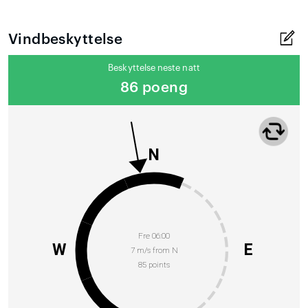
Vindbeskyttelse
Beskyttelse neste natt
86 poeng
N
Fre 06:00
W
E
7 m/s from N
85 points