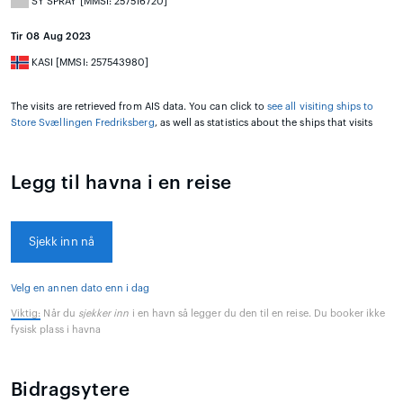
SY SPRAY [MMSI: 257516720]
Tir 08 Aug 2023
KASI [MMSI: 257543980]
The visits are retrieved from AIS data. You can click to
see all visiting ships to
Store Svællingen Fredriksberg
, as well as statistics about the ships that visits
Legg til havna i en reise
Sjekk inn nå
Velg en annen dato enn i dag
Viktig:
Når du
sjekker inn
i en havn så legger du den til en reise. Du booker ikke
fysisk plass i havna
Bidragsytere