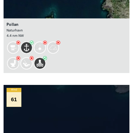
Pollan
Naturhavn
4.4 nm NW
Wind
61