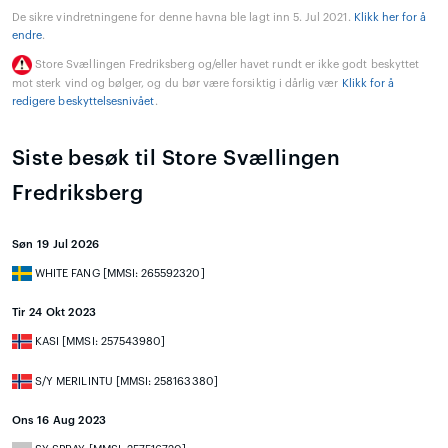
De sikre vindretningene for denne havna ble lagt inn 5. Jul 2021.
Klikk her for å
endre
.
Store Svællingen Fredriksberg og/eller havet rundt er ikke godt beskyttet
mot sterk vind og bølger, og du bør være forsiktig i dårlig vær
Klikk for å
redigere beskyttelsesnivået
.
Siste besøk til Store Svællingen
Fredriksberg
Søn 19 Jul 2026
WHITE FANG [MMSI: 265592320]
Tir 24 Okt 2023
KASI [MMSI: 257543980]
S/Y MERILINTU [MMSI: 258163380]
Ons 16 Aug 2023