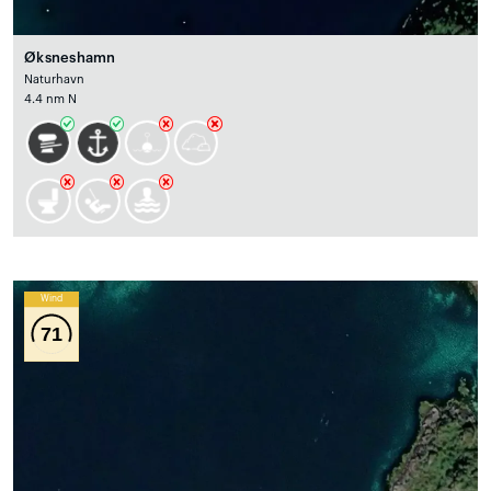
Øksneshamn
Naturhavn
4.4 nm N
Wind
71