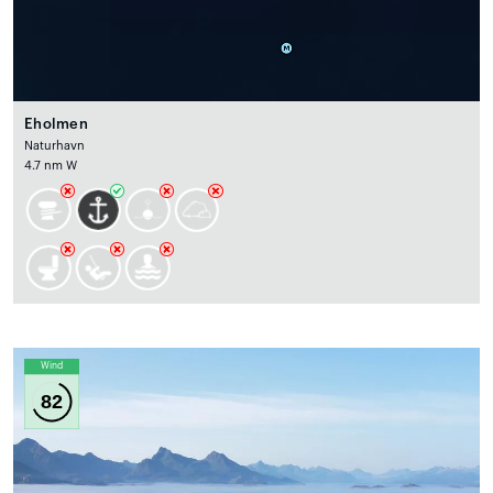
Eholmen
Naturhavn
4.7 nm W
Wind
82