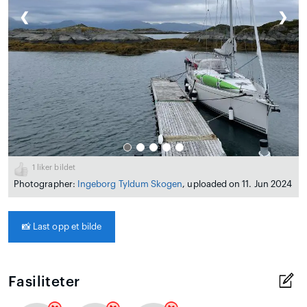
❮
❯
1
liker bildet
Photographer:
Ingeborg Tyldum Skogen
, uploaded on 11. Jun 2024
📸
Last opp et bilde
Fasiliteter