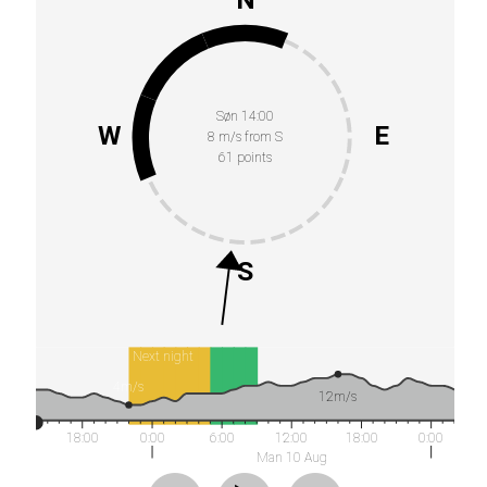
Søn 14:00
W
E
8 m/s from S
61 points
S
Next night
4m/s
12m/s
18:00
0:00
6:00
12:00
18:00
0:00
Man 10 Aug