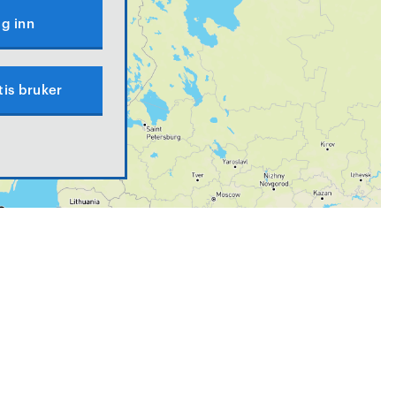
g inn
tis bruker