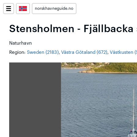
norskhavneguide.no
Stensholmen - Fjällbacka
Naturhavn
Region:
Sweden (2183)
,
Västra Götaland (672)
,
Västkusten (