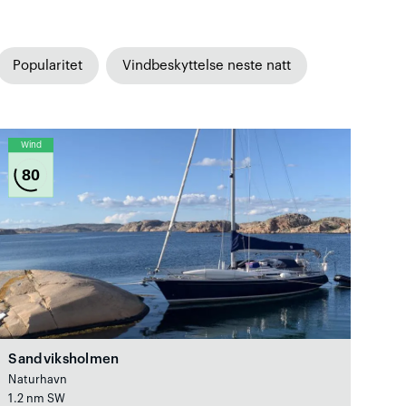
Popularitet
Vindbeskyttelse neste natt
Wind
80
Sandviksholmen
Naturhavn
1.2 nm SW