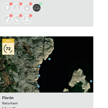
Wind
72
Florön
Naturhavn