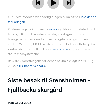
Vil du vite hvordan vindpoeng fungerer? Da bør du
lese denne
forklaringen
.
Vindmeldingene kommer fra
yr.no
, og ble sist oppdatert for 1
time og 58 minutter siden (Søndag 09 August 13:30).
Poengene for neste natt er den dårligste poengsummen
mellom 22:00 og 08:00 neste natt. Vi anbefaler alltid å sjekke
vindmeldingene fra flere kilder.
windy.com
er gode for å se de
større vindsystemene..
De sikre vindretningene for denne havna ble lagt inn 21. Aug
2022.
Klikk her for å endre
.
Siste besøk til Stensholmen -
Fjällbacka skärgård
Man 31 Jul 2023