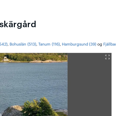
 skärgård
542)
,
Bohuslän (513)
,
Tanum (116)
,
Hamburgsund (39)
og
Fjällba