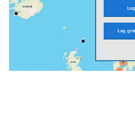
Log
Lag gra