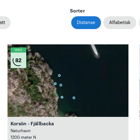
Sorter
att
Distanse
Alfabetisk
Wind
82
Korsön - Fjällbacka
Naturhavn
1200 meter N