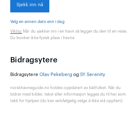
Sjekk inn nå
Velg en annen dato enn i dag
Viktig:
Når du
sjekker inn
i en havn så legger du den til en reise.
Du booker ikke fysisk plass i havna
Bidragsytere
Bidragsytere
Olav Pekeberg
og
SY Serenity
norskhavneguide.no holdes oppdatert av båtfolket. Når du
bidrar med bilder, tekst eller informasjon legges du til her som
takk for hjelpen (du kan selvfølgelig velge å ikke stå oppført).