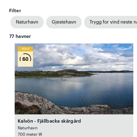
Filter
Naturhavn
Gjestehavn
Trygg for vind neste n
77
havner
Wind
60
Kalvön - Fjällbacka skärgård
Naturhavn
700 meter W