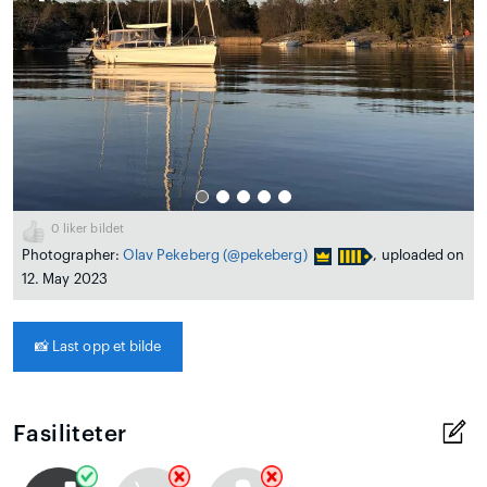
0
liker bildet
Photographer:
Olav Pekeberg
(@pekeberg)
, uploaded on
12. May 2023
📸
Last opp et bilde
Fasiliteter