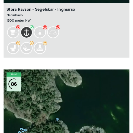
Stora Rävsön - Segelskär - Ingmarsö
Naturhavn
1500 meter NW
Wind
86