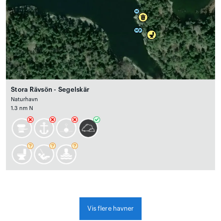
Stora Rävsön - Segelskär
Naturhavn
1.3 nm N
Vis flere havner