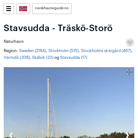
norskhavneguide.no
Stavsudda - Träskö-Storö
Naturhavn
Region:
Sweden (2184)
,
Stockholm (515)
,
Stockholms skärgård (467)
,
Värmdö (208)
,
Skälvik (23)
og
Stavsudda (17)
❮
❯