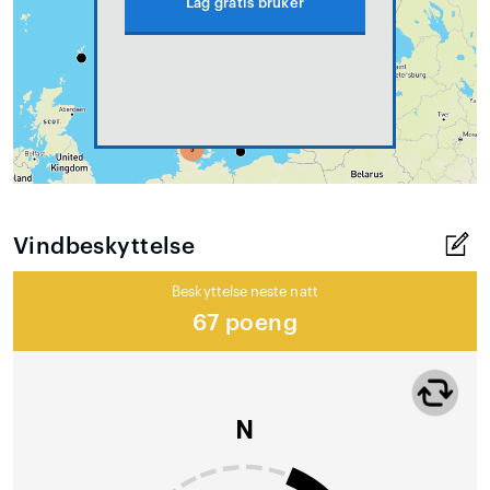
Lag gratis bruker
Vindbeskyttelse
Beskyttelse neste natt
67 poeng
N