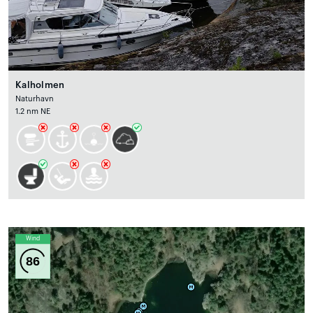
Kalholmen
Naturhavn
1.2 nm NE
Wind
86