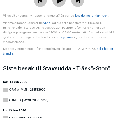
Vil du vite hvordan vindpoeng fungerer? Da bør du
lese denne forklaringen
.
Vindmeldingene kommer fra
yr.no
, og ble sist oppdatert for 1 time og 13
minutter siden (Lørdag 08 August 09:29). Poengene for neste natt er den
dårligste poengsummen mellom 22:00 og 08:00 neste natt. Vi anbefaler alltid å
sjekke vindmeldingene fra flere kilder.
windy.com
er gode for å se de større
vindsystemene..
De sikre vindretningene for denne havna ble lagt inn 12. May 2023.
Klikk her for
å endre
.
Siste besøk til Stavsudda - Träskö-Storö
Søn 14 Jun 2026
GRATIA [MMSI: 265553970]
CAMILLA [MMSI: 265081310]
Lør 13 Jun 2026