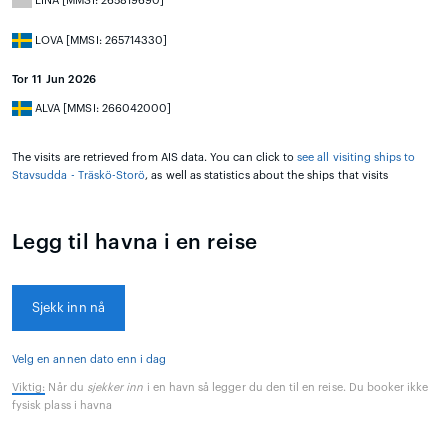
LINA [MMSI: 265819690]
LOVA [MMSI: 265714330]
Tor 11 Jun 2026
ALVA [MMSI: 266042000]
The visits are retrieved from AIS data. You can click to
see all visiting ships to
Stavsudda - Träskö-Storö
, as well as statistics about the ships that visits
Legg til havna i en reise
Sjekk inn nå
Velg en annen dato enn i dag
Viktig:
Når du
sjekker inn
i en havn så legger du den til en reise. Du booker ikke
fysisk plass i havna