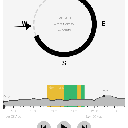
Lør 09:00
W
E
4 m/s from W
79 points
S
Next night
9m/s
4m/s
12:00
18:00
0:00
6:00
12:00
18:00
Lør 08 Aug
Søn 09 Aug