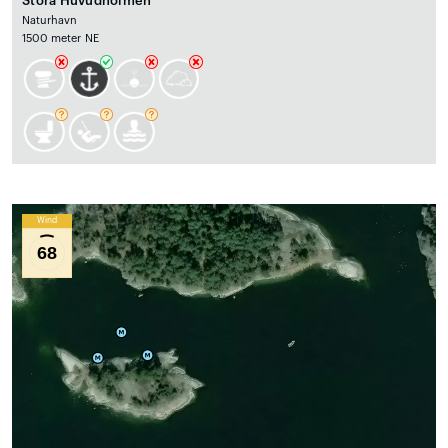
Stora Huvudholmen
Naturhavn
1500 meter NE
Wind
68