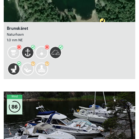
Brunskäret
Naturhavn
1.0 nm NE
Wind
86