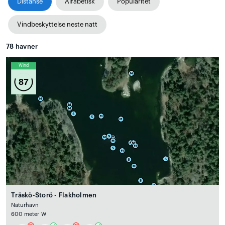
Distanse
Alfabetisk
Popularitet
Vindbeskyttelse neste natt
78
havner
Wind
87
Träskö-Storö - Flakholmen
Naturhavn
600 meter W