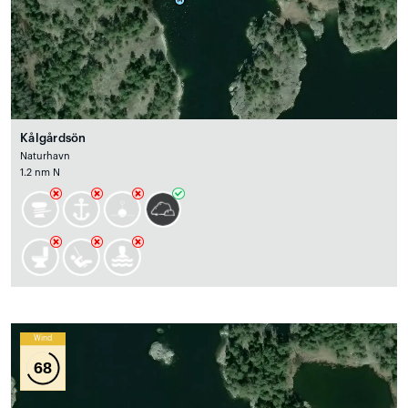
Kålgårdsön
Naturhavn
1.2 nm N
Wind
68