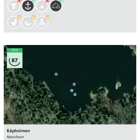
Wind
87
Kåpholmen
Naturhavn