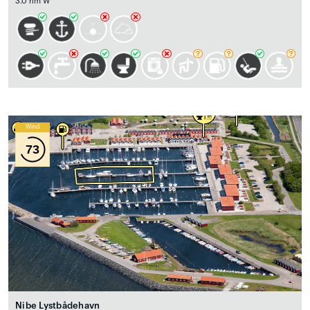
3.0 nm W
Wind
73
Nibe Lystbådehavn