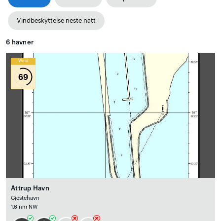
Vindbeskyttelse neste natt
6
havner
Wind
69
Attrup Havn
Gjestehavn
1.6 nm NW