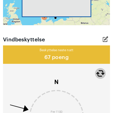
Vindbeskyttelse
Beskyttelse neste natt
67 poeng
N
Fre 11:00