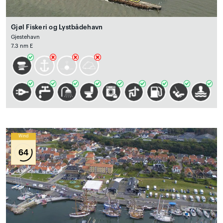
Gjøl Fiskeri og Lystbådehavn
Gjestehavn
7.3 nm E
Wind
64