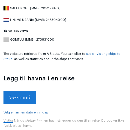
SAEFTINGHE [MMSI: 205250970]
HNLMS URANIA [MMSI: 245804000]
Tir 23 Jun 2026
GOMTUU [MMSI: 270931000]
The visits are retrieved from AIS data. You can click to
see all visiting ships to
Staun
, as well as statistics about the ships that visits
Legg til havna i en reise
Sjekk inn nå
Velg en annen dato enn i dag
Viktig:
Når du
sjekker inn
i en havn så legger du den til en reise. Du booker ikke
fysisk plass i havna