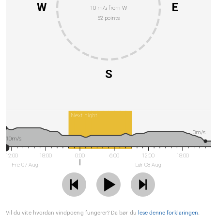
W
E
10 m/s from W
52 points
S
Next night
3m/s
10m/s
12:00
18:00
0:00
6:00
12:00
18:00
Fre 07 Aug
Lør 08 Aug
Vil du vite hvordan vindpoeng fungerer? Da bør du
lese denne forklaringen
.