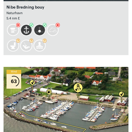
Nibe Bredning bouy
Naturhavn
5.4 nm E
Wind
63