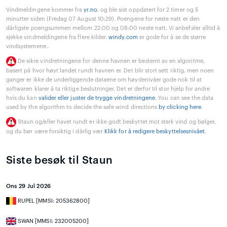
Vindmeldingene kommer fra
yr.no
, og ble sist oppdatert for 2 timer og 5
minutter siden (Fredag 07 August 10:29). Poengene for neste natt er den
dårligste poengsummen mellom 22:00 og 08:00 neste natt. Vi anbefaler alltid å
sjekke vindmeldingene fra flere kilder.
windy.com
er gode for å se de større
vindsystemene..
De sikre vindretningene for denne havnen er bestemt av en algoritme,
basert på hvor høyt landet rundt havnen er. Det blir stort sett riktig, men noen
ganger er ikke de underliggende dataene om høydenivåer gode nok til at
softwaren klarer å ta riktige beslutninger. Det er derfor til stor hjelp for andre
hvis du kan
valider eller juster de trygge vindretningene
. You can see the data
used by the algorithm to decide the safe wind directions
by clicking here
.
Staun og/eller havet rundt er ikke godt beskyttet mot sterk vind og bølger,
og du bør være forsiktig i dårlig vær
Klikk for å redigere beskyttelsesnivået
.
Siste besøk til Staun
Ons 29 Jul 2026
RUPEL [MMSI: 205362800]
SWAN [MMSI: 232005200]