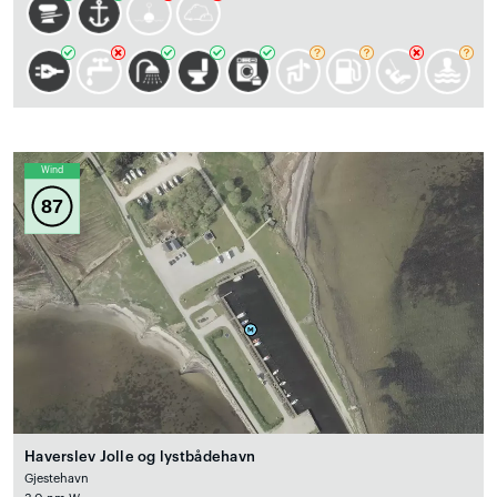
Wind
87
Haverslev Jolle og lystbådehavn
Gjestehavn