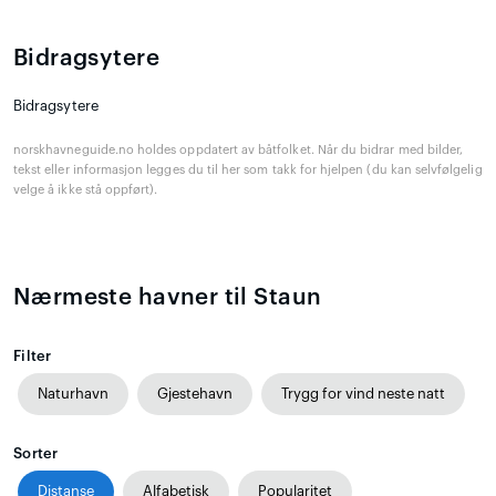
Bidragsytere
Bidragsytere
norskhavneguide.no holdes oppdatert av båtfolket. Når du bidrar med bilder,
tekst eller informasjon legges du til her som takk for hjelpen (du kan selvfølgelig
velge å ikke stå oppført).
Nærmeste havner til Staun
Filter
Naturhavn
Gjestehavn
Trygg for vind neste natt
Sorter
Distanse
Alfabetisk
Popularitet