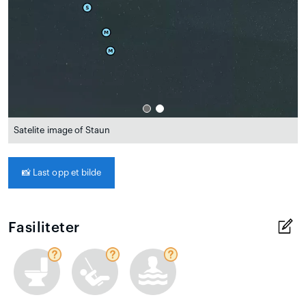
Satelite image of Staun
📸
Last opp et bilde
Fasiliteter