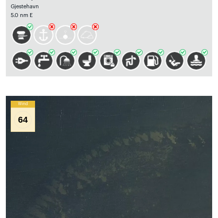
Gjestehavn
5.0 nm E
Wind
64