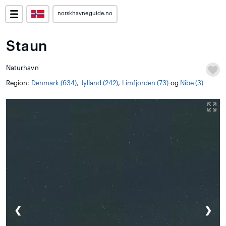
norskhavneguide.no
Staun
Naturhavn
Region:
Denmark (634)
,
Jylland (242)
,
Limfjorden (73)
og
Nibe (3)
❮
❯