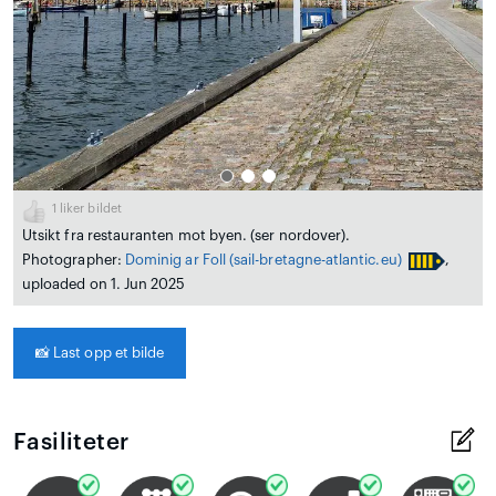
1
liker bildet
Utsikt fra restauranten mot byen. (ser nordover).
Photographer:
Dominig ar Foll
(sail-bretagne-atlantic.eu)
,
uploaded on 1. Jun 2025
📸
Last opp et bilde
Fasiliteter