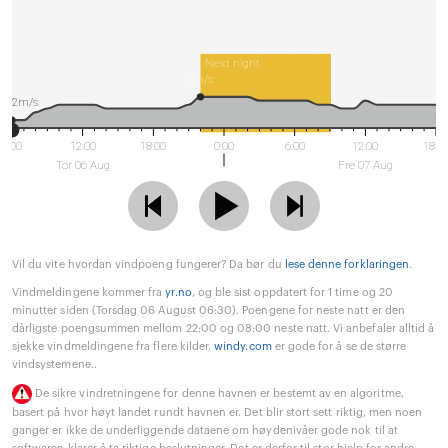
Next night
8m/s
2m/s
6:00
12:00
18:00
0:00
6:00
12:00
18:0
Tor 06 Aug
Fre 07 Aug
Vil du vite hvordan vindpoeng fungerer? Da bør du
lese denne forklaringen
.
Vindmeldingene kommer fra
yr.no
, og ble sist oppdatert for 1 time og 20
minutter siden (Torsdag 06 August 06:30). Poengene for neste natt er den
dårligste poengsummen mellom 22:00 og 08:00 neste natt. Vi anbefaler alltid å
sjekke vindmeldingene fra flere kilder.
windy.com
er gode for å se de større
vindsystemene..
De sikre vindretningene for denne havnen er bestemt av en algoritme,
basert på hvor høyt landet rundt havnen er. Det blir stort sett riktig, men noen
ganger er ikke de underliggende dataene om høydenivåer gode nok til at