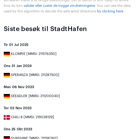
softwaren klarer å ta riktige beslutninger. Det er derfor til stor hjelp for andre
hvis du kan
valider eller juster de trygge vindretningene
. You can see the data
used by the algorithm to decide the safe wind directions
by clicking here
.
Siste besøk til StadtHafen
Tir 01 Jul 2025
KLOMPJE [MMSI: 211576350]
Ons 31 Jan 2024
SPERANZA [MMSI: 211287500]
Man 06 Nov 2023
SEEADLER [MMSI: 211200040]
Tor 02 Nov 2023
CHILI 8 [MMSI: 219028129]
Ons 25 Okt 2023
SUNSHINE [MMSI: 211116260]