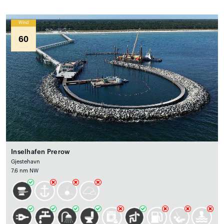
Wind
60
Inselhafen Prerow
Gjestehavn
7.6 nm NW