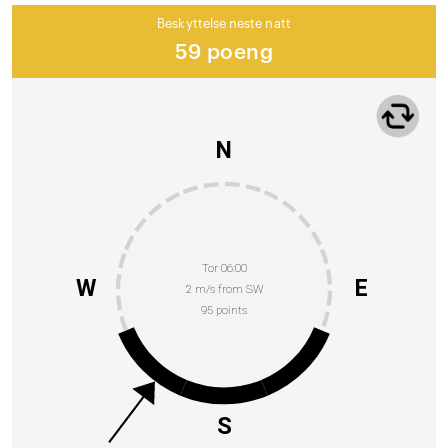
Beskyttelse neste natt
59 poeng
N
Tor 06:00
W
E
2 m/s from SW
95 points
S