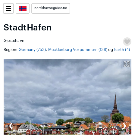
norskhavneguide.no
StadtHafen
Gjestehavn
Region:
Germany (753)
,
Mecklenburg-Vorpommern (138)
og
Barth (4)
❮
❯