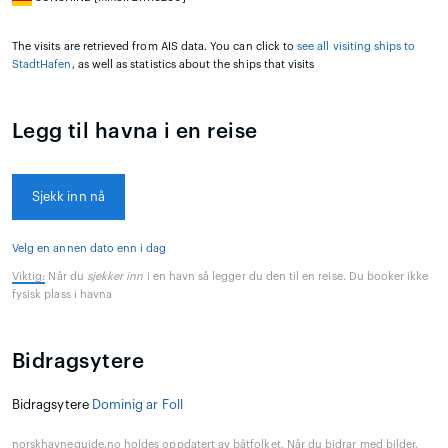
The visits are retrieved from AIS data. You can click to
see all visiting ships to
StadtHafen
, as well as statistics about the ships that visits
Legg til havna i en reise
Sjekk inn nå
Velg en annen dato enn i dag
Viktig:
Når du
sjekker inn
i en havn så legger du den til en reise. Du booker ikke
fysisk plass i havna
Bidragsytere
Bidragsytere
Dominig ar Foll
norskhavneguide.no holdes oppdatert av båtfolket. Når du bidrar med bilder,