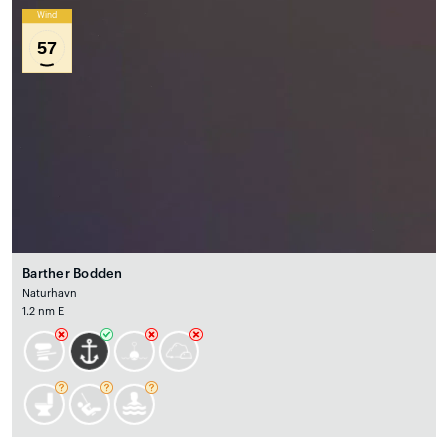
Wind
57
Barther Bodden
Naturhavn
1.2 nm E