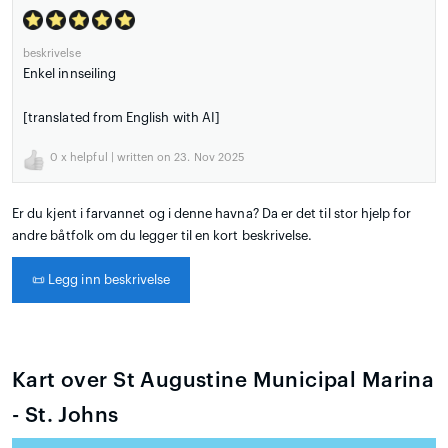
beskrivelse
Enkel innseiling
[translated from English with AI]
0
x helpful | written on 23. Nov 2025
Er du kjent i farvannet og i denne havna? Da er det til stor hjelp for
andre båtfolk om du legger til en kort beskrivelse.
📜
Legg inn beskrivelse
Kart over St Augustine Municipal Marina
- St. Johns