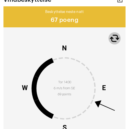
Beskyttelse neste natt
67 poeng
N
Tor 14:00
W
E
6 m/s from SE
69 points
S