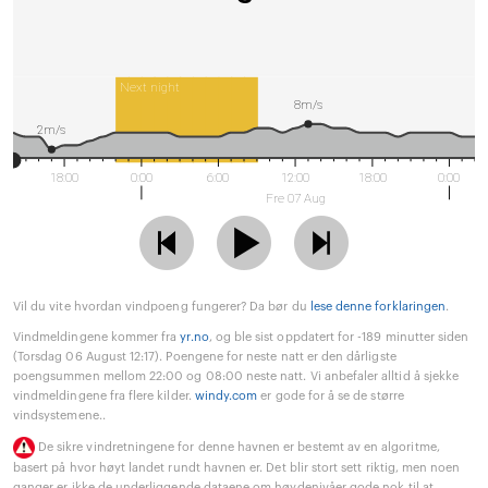
Next night
8m/s
2m/s
18:00
0:00
6:00
12:00
18:00
0:00
Fre 07 Aug
Vil du vite hvordan vindpoeng fungerer? Da bør du
lese denne forklaringen
.
Vindmeldingene kommer fra
yr.no
, og ble sist oppdatert for -189 minutter siden
(Torsdag 06 August 12:17). Poengene for neste natt er den dårligste
poengsummen mellom 22:00 og 08:00 neste natt. Vi anbefaler alltid å sjekke
vindmeldingene fra flere kilder.
windy.com
er gode for å se de større
vindsystemene..
De sikre vindretningene for denne havnen er bestemt av en algoritme,
basert på hvor høyt landet rundt havnen er. Det blir stort sett riktig, men noen
ganger er ikke de underliggende dataene om høydenivåer gode nok til at