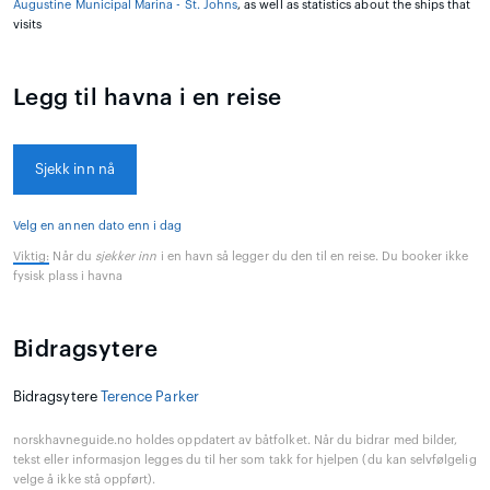
Augustine Municipal Marina - St. Johns
, as well as statistics about the ships that
visits
Legg til havna i en reise
Sjekk inn nå
Velg en annen dato enn i dag
Viktig:
Når du
sjekker inn
i en havn så legger du den til en reise. Du booker ikke
fysisk plass i havna
Bidragsytere
Bidragsytere
Terence Parker
norskhavneguide.no holdes oppdatert av båtfolket. Når du bidrar med bilder,
tekst eller informasjon legges du til her som takk for hjelpen (du kan selvfølgelig
velge å ikke stå oppført).