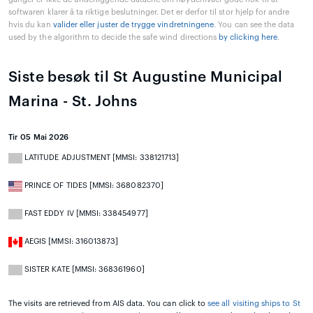
softwaren klarer å ta riktige beslutninger. Det er derfor til stor hjelp for andre
hvis du kan
valider eller juster de trygge vindretningene
. You can see the data
used by the algorithm to decide the safe wind directions
by clicking here
.
Siste besøk til St Augustine Municipal
Marina - St. Johns
Tir 05 Mai 2026
LATITUDE ADJUSTMENT [MMSI: 338121713]
PRINCE OF TIDES [MMSI: 368082370]
FAST EDDY IV [MMSI: 338454977]
AEGIS [MMSI: 316013873]
SISTER KATE [MMSI: 368361960]
The visits are retrieved from AIS data. You can click to
see all visiting ships to St