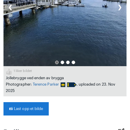
❮
❯
1
liker bildet
Jollebrygge ved enden av brygga
Photographer:
Terence Parker
, uploaded on 23. Nov
2025
📸
Last opp et bilde