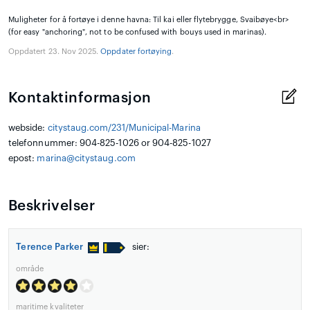
Muligheter for å fortøye i denne havna: Til kai eller flytebrygge, Svaibøye<br>
(for easy "anchoring", not to be confused with bouys used in marinas).
Oppdatert 23. Nov 2025.
Oppdater fortøying
.
Kontaktinformasjon
webside:
citystaug.com/231/Municipal-Marina
telefonnummer: 904-825-1026 or 904-825-1027
epost:
marina@citystaug.com
Beskrivelser
Terence Parker
sier:
område
maritime kvaliteter