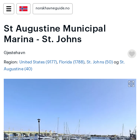
norskhavneguide.no
St Augustine Municipal
Marina - St. Johns
Gjestehavn
Region:
United States (9177)
,
Florida (1788)
,
St. Johns (50)
og
St.
Augustine (40)