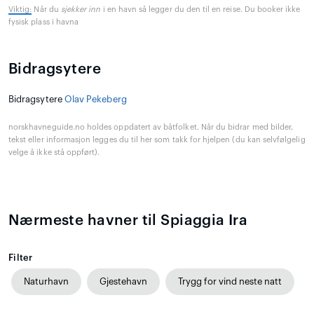
Viktig:
Når du
sjekker inn
i en havn så legger du den til en reise. Du booker ikke
fysisk plass i havna
Bidragsytere
Bidragsytere
Olav Pekeberg
norskhavneguide.no holdes oppdatert av båtfolket. Når du bidrar med bilder,
tekst eller informasjon legges du til her som takk for hjelpen (du kan selvfølgelig
velge å ikke stå oppført).
Nærmeste havner til Spiaggia Ira
Filter
Naturhavn
Gjestehavn
Trygg for vind neste natt