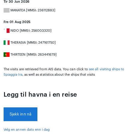
Tir 30 Jun 2026
MANATEA [MMSI: 236112883]
Fre 01 Aug 2025
NIDO [MMSI: 256003320]
THERASIA [MMSI: 247161750]
THIRTEEN [MMSI: 263441679]
The visits are retrieved from AIS data. You can click to
see all visiting ships to
Spiaggia Ira
, as well as statistics about the ships that visits
Legg til havna i en reise
Sjekk inn nå
Velg en annen dato enn i dag