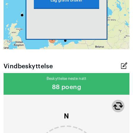
Lag gratis bruker
Vindbeskyttelse
Beskyttelse neste natt
88 poeng
N