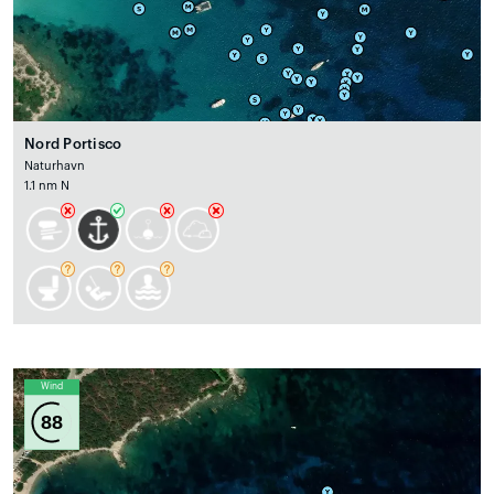
Nord Portisco
Naturhavn
1.1 nm N
Wind
88