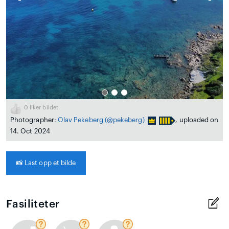
0
liker bildet
Photographer:
Olav Pekeberg
(@pekeberg)
, uploaded on
14. Oct 2024
📸
Last opp et bilde
Fasiliteter