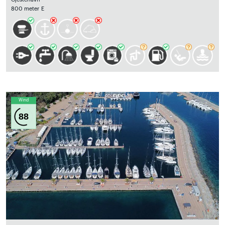
800 meter E
Wind
88