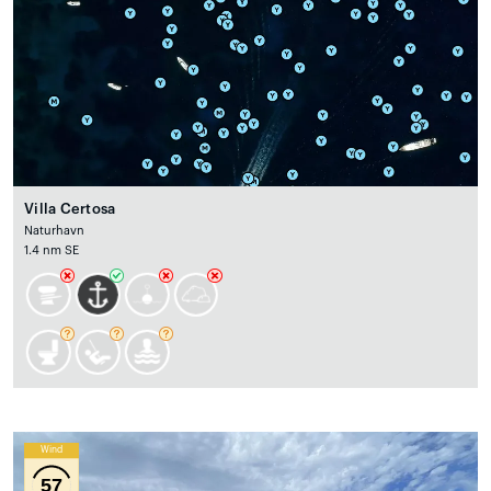
Villa Certosa
Naturhavn
1.4 nm SE
Wind
57