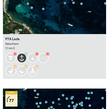
PTA Lada
Naturhavn
1.1 nm E
Wind
77