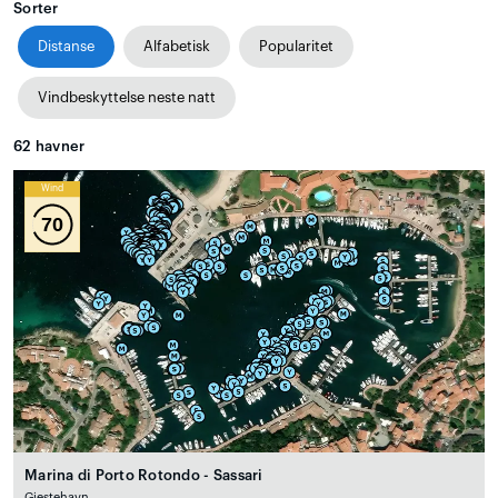
Sorter
Distanse
Alfabetisk
Popularitet
Vindbeskyttelse neste natt
62
havner
Wind
70
Marina di Porto Rotondo - Sassari
Gjestehavn