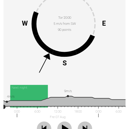
Tor 20:00
W
E
5 m/s from SW
90 points
S
Next night
9m/s
4m/s
0:00
6:00
12:00
18:00
0:00
6:00
Fre 07 Aug