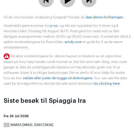
Vil du vite hvordan vindpoeng fungerer? Da bør du
lese denne forklaringen
.
Vindmeldingene kommer fra
yr.no
, og ble sist oppdatert for 3 timer og 8
minutter siden (Torsdag 06 August 18:17). Poengene for neste natt er den
dårligste poengsummen mellom 22:00 og 08:00 neste natt. Vi anbefaler alltid å
sjekke vindmeldingene fra flere kilder.
windy.com
er gode for å se de større
vindsystemene..
De sikre vindretningene for denne havnen er bestemt av en algoritme,
basert på hvor høyt landet rundt havnen er. Det blir stort sett riktig, men noen
ganger er ikke de underliggende dataene om høydenivåer gode nok til at
softwaren klarer å ta riktige beslutninger. Det er derfor til stor hjelp for andre
hvis du kan
valider eller juster de trygge vindretningene
. You can see the data
used by the algorithm to decide the safe wind directions
by clicking here
.
Siste besøk til Spiaggia Ira
Fre 24 Jul 2026
MAREA [MMSI: 538072826]