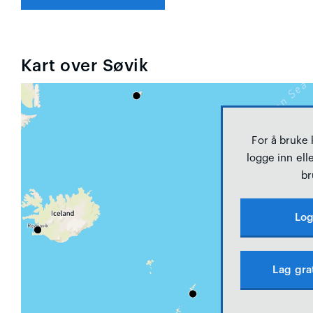
Kart over Søvik
For å bruke
logge inn elle
br
Log
Lag gra