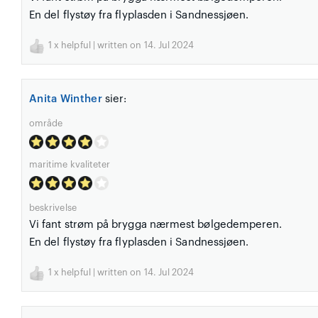
En del flystøy fra flyplasden i Sandnessjøen.
1
x helpful | written on 14. Jul 2024
Anita Winther
sier:
område
maritime kvaliteter
beskrivelse
Vi fant strøm på brygga nærmest bølgedemperen.
En del flystøy fra flyplasden i Sandnessjøen.
1
x helpful | written on 14. Jul 2024