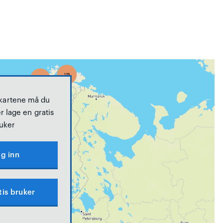
 kartene må du
r lage en gratis
uker
g inn
tis bruker