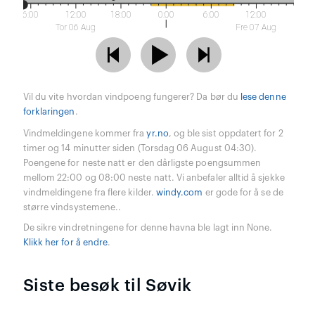
6:00
12:00
18:00
0:00
6:00
12:00
Tor 06 Aug
Fre 07 Aug
Vil du vite hvordan vindpoeng fungerer? Da bør du
lese denne
forklaringen
.
Vindmeldingene kommer fra
yr.no
, og ble sist oppdatert for 2
timer og 14 minutter siden (Torsdag 06 August 04:30).
Poengene for neste natt er den dårligste poengsummen
mellom 22:00 og 08:00 neste natt. Vi anbefaler alltid å sjekke
vindmeldingene fra flere kilder.
windy.com
er gode for å se de
større vindsystemene..
De sikre vindretningene for denne havna ble lagt inn None.
Klikk her for å endre
.
Siste besøk til Søvik