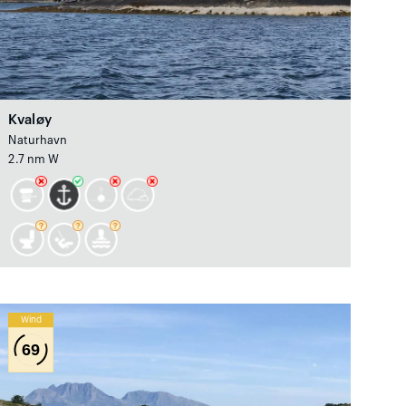
Kvaløy
Naturhavn
2.7 nm W
Wind
69