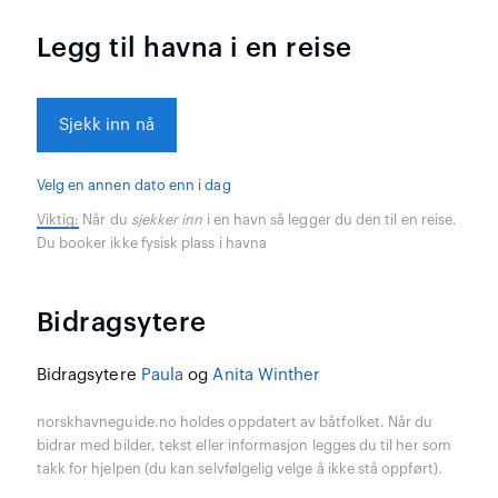
Legg til havna i en reise
Sjekk inn nå
Velg en annen dato enn i dag
Viktig:
Når du
sjekker inn
i en havn så legger du den til en reise.
Du booker ikke fysisk plass i havna
Bidragsytere
Bidragsytere
Paula
og
Anita Winther
norskhavneguide.no holdes oppdatert av båtfolket. Når du
bidrar med bilder, tekst eller informasjon legges du til her som
takk for hjelpen (du kan selvfølgelig velge å ikke stå oppført).