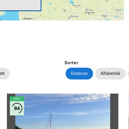
Sorter
att
Distanse
Alfabetisk
Wind
84