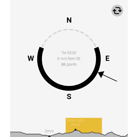
N
Tor 05:00
W
E
6 m/s from SE
88 points
S
Next night
8m/s
2m/s