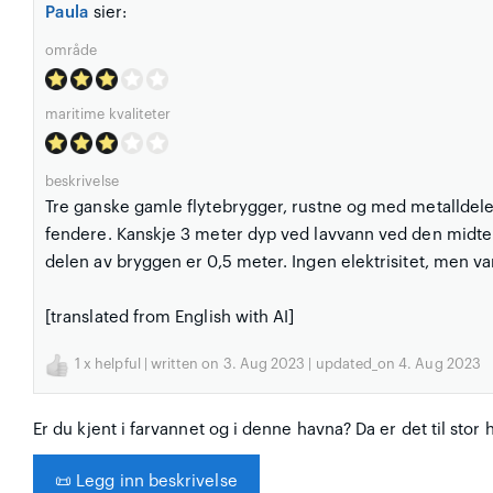
Paula
sier:
område
maritime kvaliteter
beskrivelse
Tre ganske gamle flytebrygger, rustne og med metalldele
fendere. Kanskje 3 meter dyp ved lavvann ved den midter
delen av bryggen er 0,5 meter. Ingen elektrisitet, men v
[translated from English with AI]
1
x helpful | written on 3. Aug 2023 | updated_on 4. Aug 2023
Er du kjent i farvannet og i denne havna? Da er det til stor 
📜
Legg inn beskrivelse