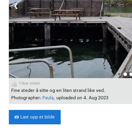
❮
1
liker bildet
Fine steder å sitte og en liten strand like ved.
Photographer:
Paula
, uploaded on 4. Aug 2023
📸
Last opp et bilde