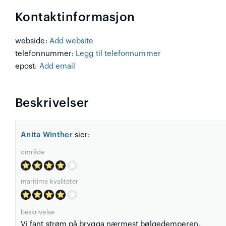
Kontaktinformasjon
webside:
Add website
telefonnummer:
Legg til telefonnummer
epost:
Add email
Beskrivelser
Anita Winther
sier:
område
maritime kvaliteter
beskrivelse
Vi fant strøm på brygga nærmest bølgedemperen.