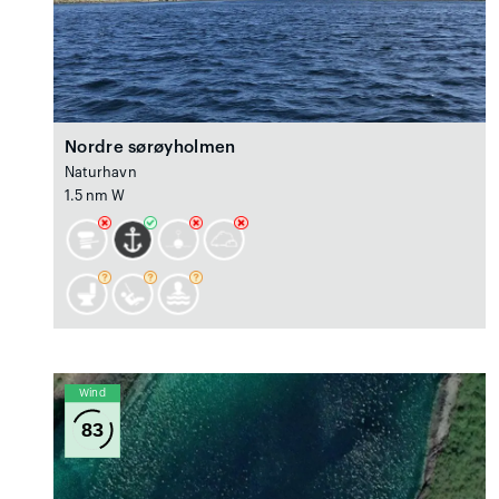
Nordre sørøyholmen
Naturhavn
1.5 nm W
Wind
83