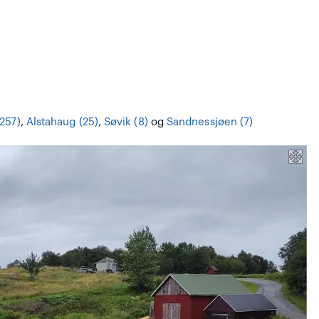
257)
,
Alstahaug (25)
,
Søvik (8)
og
Sandnessjøen (7)