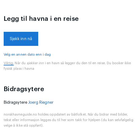
Legg til havna i en reise
Sjekk inn nå
Velg en annen dato enn i dag
Viktig:
Når du
sjekker inn
i en havn så legger du den til en reise. Du booker ikke
fysisk plass i havna
Bidragsytere
Bidragsytere
Joerg Riegner
norskhavneguide.no holdes oppdatert av båtfolket. Når du bidrar med bilder,
tekst eller informasjon legges du til her som takk for hjelpen (du kan selvfølgelig
velge å ikke stå oppført).