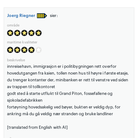
Joerg Riegner
sier:
område
maritime kvaliteter
beskrivelse
innreisehavn, immigrasjon er i politibygningen rett overfor
hovedutgangen fra kaien, tollen noen hus til høyre i første etasje,
du trenger kontanter der, minibanken er rett til venstre ved siden
av trappen til tollkontoret
godt sted å starte utflukt til Grand Piton, fossefallene og
sjokoladefabrikken
fortøyning hovedsakelig ved bøyer, bukten er veldig dyp, for
ankring må du gå veldig nær stranden og bruke landliner
[translated from English with AI]