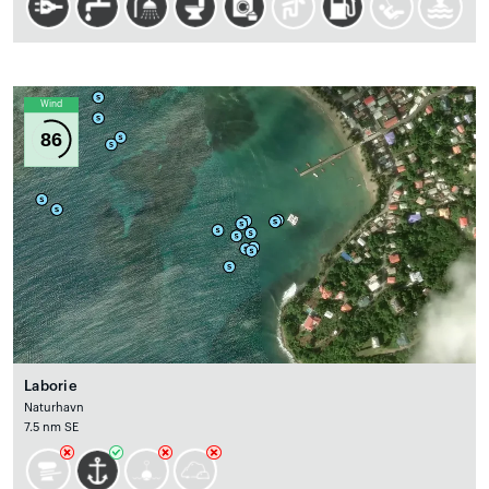
Wind
86
Laborie
Naturhavn
7.5 nm SE