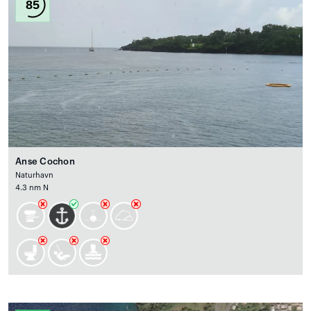
85
Anse Cochon
Naturhavn
4.3 nm N