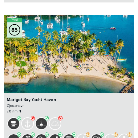
Wind
85
Marigot Bay Yacht Haven
Gjestehavn
7.0 nm N