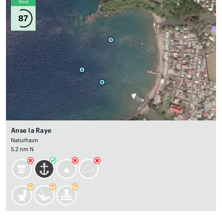
Wind
87
Anse la Raye
Naturhavn
5.2 nm N