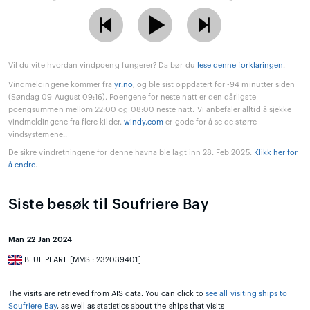
Vil du vite hvordan vindpoeng fungerer? Da bør du
lese denne forklaringen
.
Vindmeldingene kommer fra
yr.no
, og ble sist oppdatert for -94 minutter siden
(Søndag 09 August 09:16). Poengene for neste natt er den dårligste
poengsummen mellom 22:00 og 08:00 neste natt. Vi anbefaler alltid å sjekke
vindmeldingene fra flere kilder.
windy.com
er gode for å se de større
vindsystemene..
De sikre vindretningene for denne havna ble lagt inn 28. Feb 2025.
Klikk her for
å endre
.
Siste besøk til Soufriere Bay
Man 22 Jan 2024
BLUE PEARL [MMSI: 232039401]
The visits are retrieved from AIS data. You can click to
see all visiting ships to
Soufriere Bay
, as well as statistics about the ships that visits