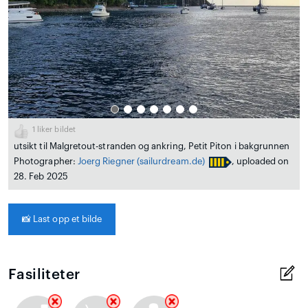
1
liker bildet
utsikt til Malgretout-stranden og ankring, Petit Piton i bakgrunnen
Photographer:
Joerg Riegner
(sailurdream.de)
, uploaded on
28. Feb 2025
📸
Last opp et bilde
Fasiliteter