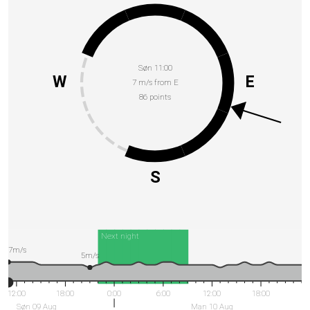
Søn 11:00
W
E
7 m/s from E
86 points
S
Next night
7m/s
5m/s
12:00
18:00
0:00
6:00
12:00
18:00
Søn 09 Aug
Man 10 Aug