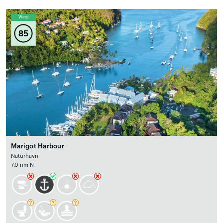
Wind
85
Marigot Harbour
Naturhavn
7.0 nm N