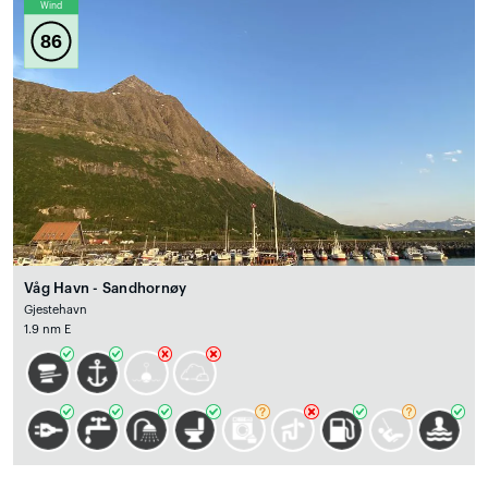
Wind
86
Våg Havn - Sandhornøy
Gjestehavn
1.9 nm E