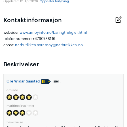
Oppdatert 12. Apr 2026.
Oppdater fortøying
.
Kontaktinformasjon
webside:
www.arnoyinfo.no/baringtrehgler.html
telefonnummer: +4790788116
epost:
narbutikken.sorarnoy@narbutikken.no
Beskrivelser
Ole Widar Saastad
sier:
område
maritime kvaliteter
beskrivelse