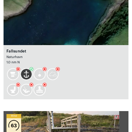
Fallsundet
Naturhavn
1.0 nm N
Wind
63