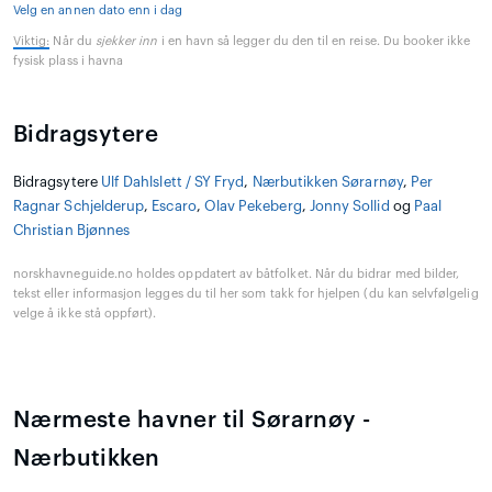
Velg en annen dato enn i dag
Viktig:
Når du
sjekker inn
i en havn så legger du den til en reise. Du booker ikke
fysisk plass i havna
Bidragsytere
Bidragsytere
Ulf Dahlslett / SY Fryd
,
Nærbutikken Sørarnøy
,
Per
Ragnar Schjelderup
,
Escaro
,
Olav Pekeberg
,
Jonny Sollid
og
Paal
Christian Bjønnes
norskhavneguide.no holdes oppdatert av båtfolket. Når du bidrar med bilder,
tekst eller informasjon legges du til her som takk for hjelpen (du kan selvfølgelig
velge å ikke stå oppført).
Nærmeste havner til Sørarnøy -
Nærbutikken