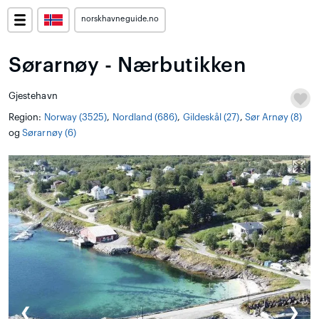
norskhavneguide.no
Sørarnøy - Nærbutikken
Gjestehavn
Region:
Norway (3525)
,
Nordland (686)
,
Gildeskål (27)
,
Sør Arnøy (8)
og
Sørarnøy (6)
❮
❯