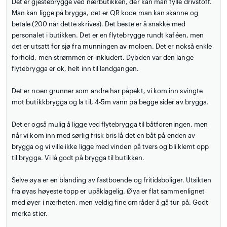
Det er gjestebrygge ved nærbutikken, der kan man fylle drivstoff.
Man kan ligge på brygga, det er QR kode man kan skanne og
betale (200 når dette skrives). Det beste er å snakke med
personalet i butikken. Det er en flytebrygge rundt kaféen, men
det er utsatt for sjø fra munningen av moloen. Det er nokså enkle
forhold, men strømmen er inkludert. Dybden var den lange
flytebrygga er ok, helt inn til landgangen.
Det er noen grunner som andre har påpekt, vi kom inn svingte
mot butikkbrygga og la til, 4-5m vann på begge sider av brygga.
Det er også mulig å ligge ved flytebrygga til båtforeningen, men
når vi kom inn med sørlig frisk bris lå det en båt på enden av
brygga og vi ville ikke ligge med vinden på tvers og bli klemt opp
til brygga. Vi lå godt på brygga til butikken.
Selve øya er en blanding av fastboende og fritidsboliger. Utsikten
fra øyas høyeste topp er upåklagelig. Øya er flat sammenlignet
med øyer i nærheten, men veldig fine områder å gå tur på. Godt
merka stier.