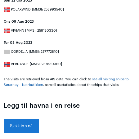
Søn 22 Okt 2023
POLARWIND [MMSI: 258993540]
Ons 09 Aug 2023
VIVIANN [MMSI: 258130330]
Tor 03 Aug 2023
CORDELIA [MMSI: 257772810]
VERDANDE [MMSI: 257880360]
The visits are retrieved from AIS data. You can click to
see all visiting ships to
Sørarnøy - Nærbutikken
, as well as statistics about the ships that visits
Legg til havna i en reise
Sjekk inn nå