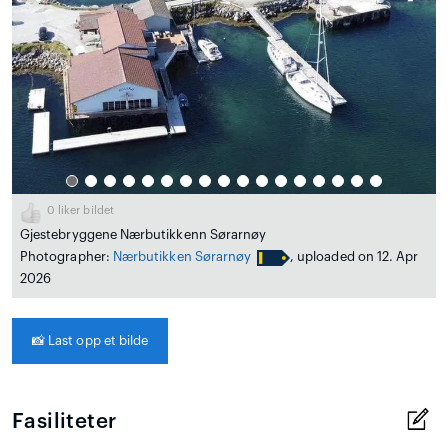
0
liker bildet
Gjestebryggene Nærbutikkenn Sørarnøy
Photographer:
Nærbutikken Sørarnøy
, uploaded on 12. Apr
2026
📸
Last opp et bilde
Fasiliteter