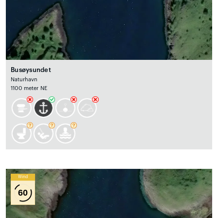
Busøysundet
Naturhavn
1100 meter NE
Wind
60