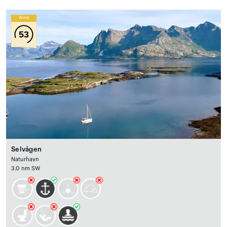
Wind
53
Selvågen
Naturhavn
3.0 nm SW