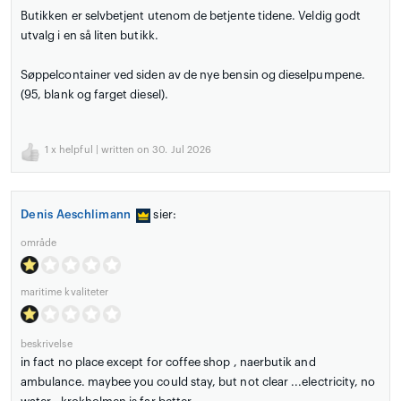
Butikken er selvbetjent utenom de betjente tidene. Veldig godt
utvalg i en så liten butikk.
Søppelcontainer ved siden av de nye bensin og dieselpumpene.
(95, blank og farget diesel).
1
x helpful | written on 30. Jul 2026
Denis Aeschlimann
sier:
område
maritime kvaliteter
beskrivelse
in fact no place except for coffee shop , naerbutik and
ambulance. maybee you could stay, but not clear ...electricity, no