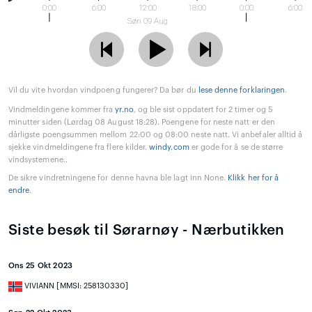
0:00
6:00
12:00
18:00
0:00
6:00
Søn 09 Aug
Vil du vite hvordan vindpoeng fungerer? Da bør du
lese denne forklaringen
.
Vindmeldingene kommer fra
yr.no
, og ble sist oppdatert for 2 timer og 5
minutter siden (Lørdag 08 August 18:28). Poengene for neste natt er den
dårligste poengsummen mellom 22:00 og 08:00 neste natt. Vi anbefaler alltid å
sjekke vindmeldingene fra flere kilder.
windy.com
er gode for å se de større
vindsystemene..
De sikre vindretningene for denne havna ble lagt inn None.
Klikk her for å
endre
.
Siste besøk til Sørarnøy - Nærbutikken
Ons 25 Okt 2023
VIVIANN [MMSI: 258130330]