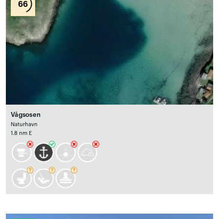
66
Vågsosen
Naturhavn
1.8 nm E