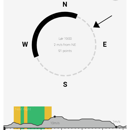
N
Lør 19:00
W
E
2 m/s from NE
91 points
S
Next night
1m/s
10m/s