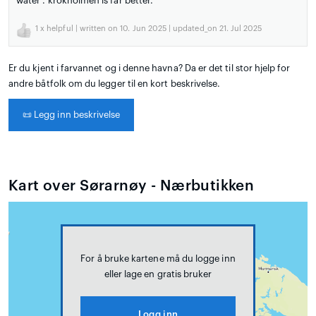
water . krokholmen is far better.
1
x helpful | written on 10. Jun 2025 | updated_on 21. Jul 2025
Er du kjent i farvannet og i denne havna? Da er det til stor hjelp for
andre båtfolk om du legger til en kort beskrivelse.
📜
Legg inn beskrivelse
Kart over Sørarnøy - Nærbutikken
For å bruke kartene må du logge inn
eller lage en gratis bruker
Logg inn