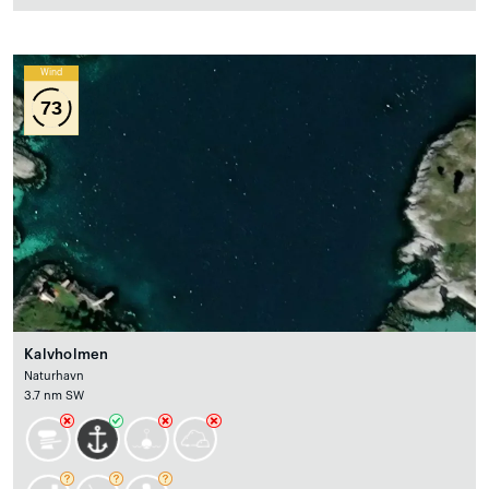
Wind
73
Kalvholmen
Naturhavn
3.7 nm SW