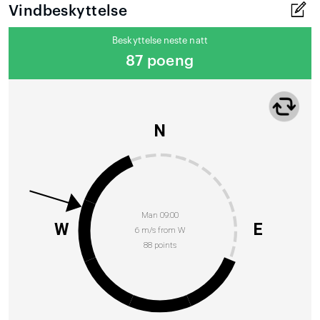
Vindbeskyttelse
Beskyttelse neste natt
87 poeng
N
Man 09:00
W
E
6 m/s from W
88 points