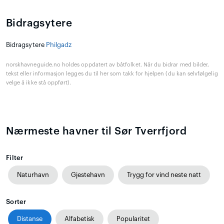
Bidragsytere
Bidragsytere
Philgadz
norskhavneguide.no holdes oppdatert av båtfolket. Når du bidrar med bilder,
tekst eller informasjon legges du til her som takk for hjelpen (du kan selvfølgelig
velge å ikke stå oppført).
Nærmeste havner til Sør Tverrfjord
Filter
Naturhavn
Gjestehavn
Trygg for vind neste natt
Sorter
Distanse
Alfabetisk
Popularitet