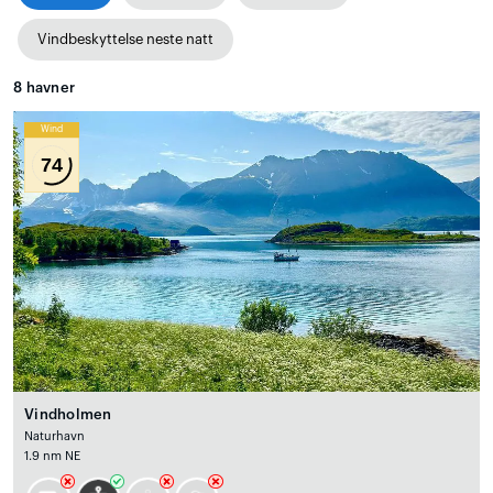
Vindbeskyttelse neste natt
8
havner
Wind
74
Vindholmen
Naturhavn
1.9 nm NE