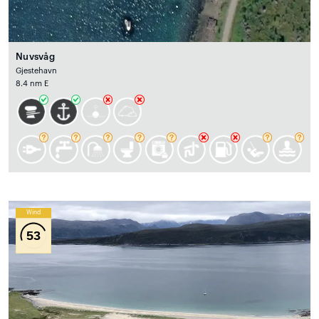
Nuvsvåg
Gjestehavn
8.4 nm E
Wind
53