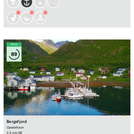
Wind
89
Bergsfjord
Gjestehavn
2.3 nm NE