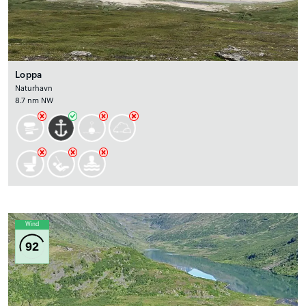
Loppa
Naturhavn
8.7 nm NW
Wind
92