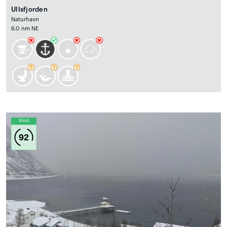
Ullsfjorden
Naturhavn
6.0 nm NE
Wind
92