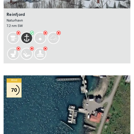
Reinfjord
Naturhavn
7.2 nm SW
Wind
70