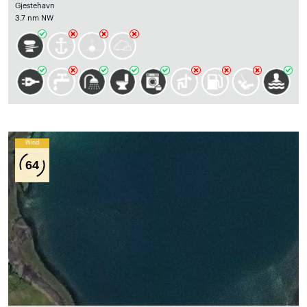
Gjestehavn
3.7 nm NW
Wind
64