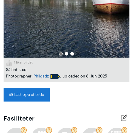
1
liker bildet
Så fint sted.
Photographer:
Philgadz
, uploaded on 8. Jun 2025
📸
Last opp et bilde
Fasiliteter