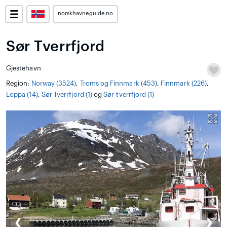
norskhavneguide.no
Sør Tverrfjord
Gjestehavn
Region:
Norway (3524)
,
Troms og Finnmark (453)
,
Finnmark (226)
,
Loppa (14)
,
Sør Tverrfjord (1)
og
Sør-tverrfjord (1)
❮
❯