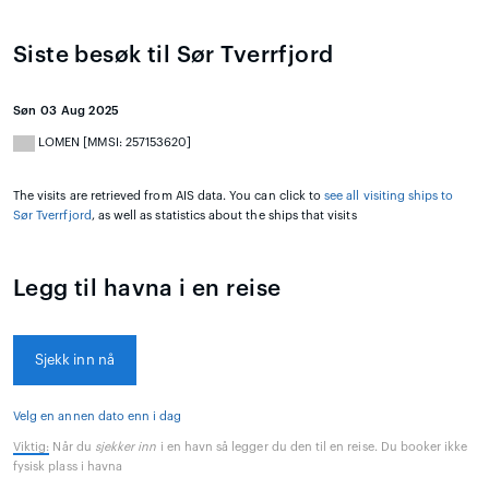
Siste besøk til Sør Tverrfjord
Søn 03 Aug 2025
LOMEN [MMSI: 257153620]
The visits are retrieved from AIS data. You can click to
see all visiting ships to
Sør Tverrfjord
, as well as statistics about the ships that visits
Legg til havna i en reise
Sjekk inn nå
Velg en annen dato enn i dag
Viktig:
Når du
sjekker inn
i en havn så legger du den til en reise. Du booker ikke
fysisk plass i havna