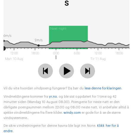
S
Next night
6m/s
2m/s
12:00
18:00
0:00
6:00
12:00
18:00
Man 10 Aug
Tir 11 Aug
Vil du vite hvordan vindpoeng fungerer? Da bør du
lese denne forklaringen
.
Vindmeldingene kommer fra
yr.no
, og ble sist oppdatert for 1 time og 42
minutter siden (Mandag 10 August 08:30). Poengene for neste natt er den
dårligste poengsummen mellom 22:00 og 08:00 neste natt. Vi anbefaler alltid å
sjekke vindmeldingene fra flere kilder.
windy.com
er gode for å se de større
vindsystemene..
De sikre vindretningene for denne havna ble lagt inn None.
Klikk her for å
endre
.