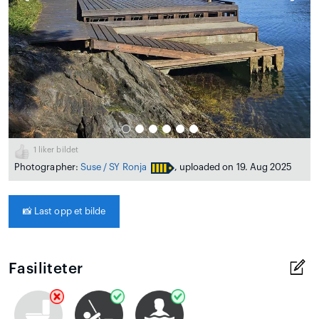
1
liker bildet
Photographer:
Suse / SY Ronja
, uploaded on 19. Aug 2025
📸
Last opp et bilde
Fasiliteter