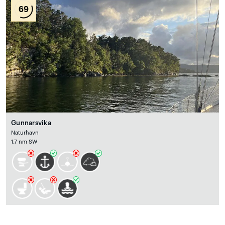
69
Gunnarsvika
Naturhavn
1.7 nm SW