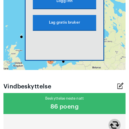
Logg inn
Lag gratis bruker
Vindbeskyttelse
Beskyttelse neste natt
86 poeng