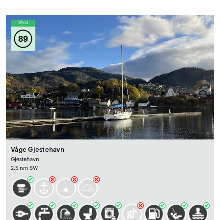
Wind
89
Våge Gjestehavn
Gjestehavn
2.5 nm SW