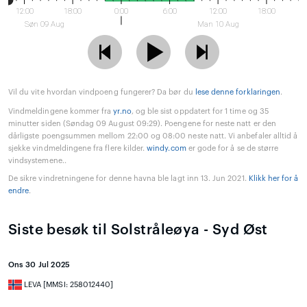
12:00
18:00
0:00
6:00
12:00
18:00
Søn 09 Aug
Man 10 Aug
Vil du vite hvordan vindpoeng fungerer? Da bør du
lese denne forklaringen
.
Vindmeldingene kommer fra
yr.no
, og ble sist oppdatert for 1 time og 35
minutter siden (Søndag 09 August 09:29). Poengene for neste natt er den
dårligste poengsummen mellom 22:00 og 08:00 neste natt. Vi anbefaler alltid å
sjekke vindmeldingene fra flere kilder.
windy.com
er gode for å se de større
vindsystemene..
De sikre vindretningene for denne havna ble lagt inn 13. Jun 2021.
Klikk her for å
endre
.
Siste besøk til Solstråleøya - Syd Øst
Ons 30 Jul 2025
LEVA [MMSI: 258012440]