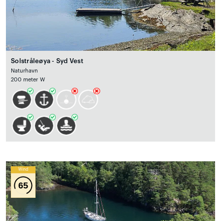
Solstråleøya - Syd Vest
Naturhavn
200 meter W
Wind
65