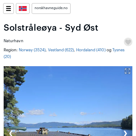
norskhavneguide.no
Solstråleøya - Syd Øst
Naturhavn
Region:
Norway (3524)
,
Vestland (622)
,
Hordaland (410)
og
Tysnes
(20)
❮
❯