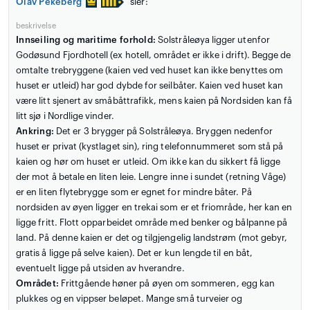
Olav Pekeberg
sier:
beskrivelse
Innseiling og maritime forhold:
Solstråleøya ligger utenfor
Godøsund Fjordhotell (ex hotell, området er ikke i drift). Begge de
omtalte trebryggene (kaien ved ved huset kan ikke benyttes om
huset er utleid) har god dybde for seilbåter. Kaien ved huset kan
være litt sjenert av småbåttrafikk, mens kaien på Nordsiden kan få
litt sjø i Nordlige vinder.
Ankring:
Det er 3 brygger på Solstråleøya. Bryggen nedenfor
huset er privat (kystlaget sin), ring telefonnummeret som stå på
kaien og hør om huset er utleid. Om ikke kan du sikkert få ligge
der mot å betale en liten leie. Lengre inne i sundet (retning Våge)
er en liten flytebrygge som er egnet for mindre båter. På
nordsiden av øyen ligger en trekai som er et friområde, her kan en
ligge fritt. Flott opparbeidet område med benker og bålpanne på
land. På denne kaien er det og tilgjengelig landstrøm (mot gebyr,
gratis å ligge på selve kaien). Det er kun lengde til en båt,
eventuelt ligge på utsiden av hverandre.
Området:
Frittgående høner på øyen om sommeren, egg kan
plukkes og en vippser beløpet. Mange små turveier og