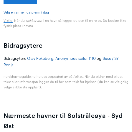
Velg en annen dato enn i dag
Viktig:
Når du
sjekker inn
i en havn så legger du den til en reise. Du booker ikke
fysisk plass i havna
Bidragsytere
Bidragsytere
Olav Pekeberg
,
Anonymous sailor 1110
og
Suse / SY
Ronja
norskhavneguide.no holdes oppdatert av båtfolket. Når du bidrar med bilder,
tekst eller informasjon legges du til her som takk for hjelpen (du kan selvfølgelig
velge å ikke stå oppført).
Nærmeste havner til Solstråleøya - Syd
Øst