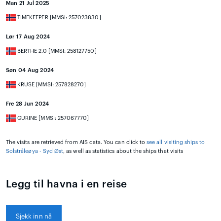
Man 21 Jul 2025
TIMEKEEPER [MMSI: 257023830]
Lør 17 Aug 2024
BERTHE 2.0 [MMSI: 258127750]
Søn 04 Aug 2024
KRUSE [MMSI: 257828270]
Fre 28 Jun 2024
GURINE [MMSI: 257067770]
The visits are retrieved from AIS data. You can click to
see all visiting ships to
Solstråleøya - Syd Øst
, as well as statistics about the ships that visits
Legg til havna i en reise
Sjekk inn nå