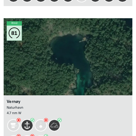
Wind
81
Vernøy
Naturhavn
4.7 nm W