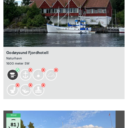
Godøysund Fjordhotell
Naturhavn
1600 meter SW
Wind
81