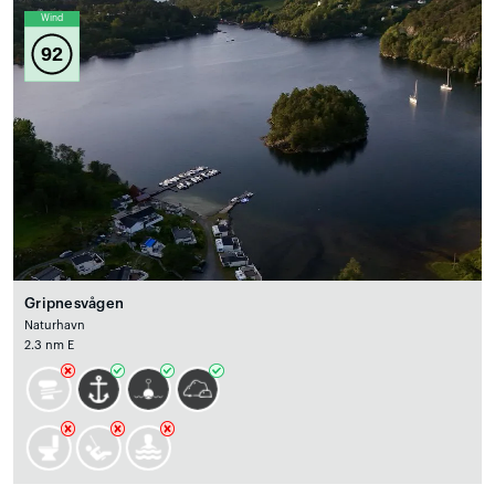
Wind
92
Gripnesvågen
Naturhavn
2.3 nm E