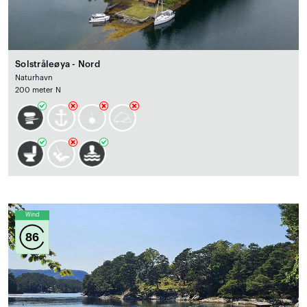
Solstråleøya - Nord
Naturhavn
200 meter N
Wind
86