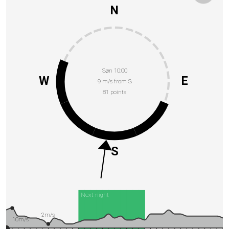
N
Søn 10:00
W
E
9 m/s from S
81 points
S
Next night
2m/s
10m/s