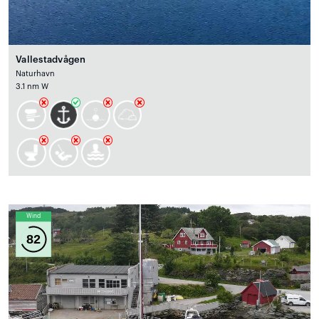
Vallestadvågen
Naturhavn
3.1 nm W
Wind
82