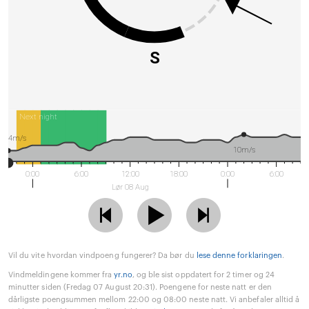
S
Next night
4m/s
10m/s
0:00
6:00
12:00
18:00
0:00
6:00
Lør 08 Aug
Vil du vite hvordan vindpoeng fungerer? Da bør du
lese denne forklaringen
.
Vindmeldingene kommer fra
yr.no
, og ble sist oppdatert for 2 timer og 24
minutter siden (Fredag 07 August 20:31). Poengene for neste natt er den
dårligste poengsummen mellom 22:00 og 08:00 neste natt. Vi anbefaler alltid å