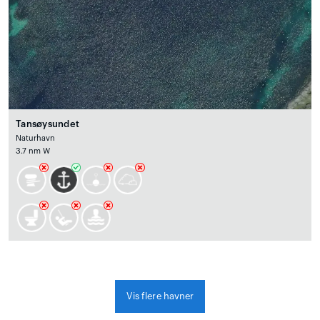
Tansøysundet
Naturhavn
3.7 nm W
Vis flere havner