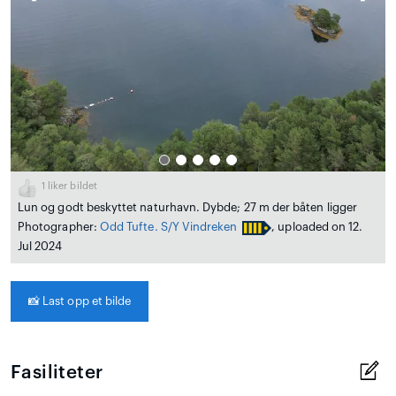
1
liker bildet
Lun og godt beskyttet naturhavn. Dybde; 27 m der båten ligger
Photographer:
Odd Tufte. S/Y Vindreken
, uploaded on 12.
Jul 2024
📸
Last opp et bilde
Fasiliteter