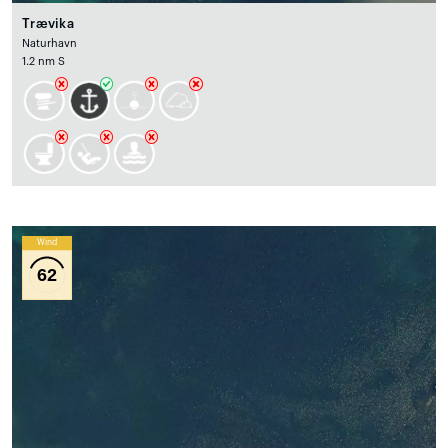
Trævika
Naturhavn
1.2 nm S
Wind
62