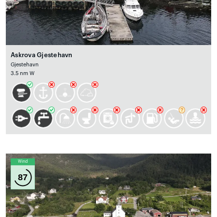
Askrova Gjestehavn
Gjestehavn
3.5 nm W
Wind
87