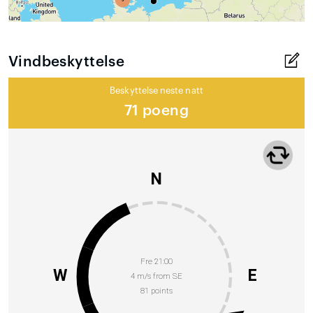
Vindbeskyttelse
Beskyttelse neste natt
71 poeng
N
Fre 21:00
W
E
4 m/s from SE
81 points