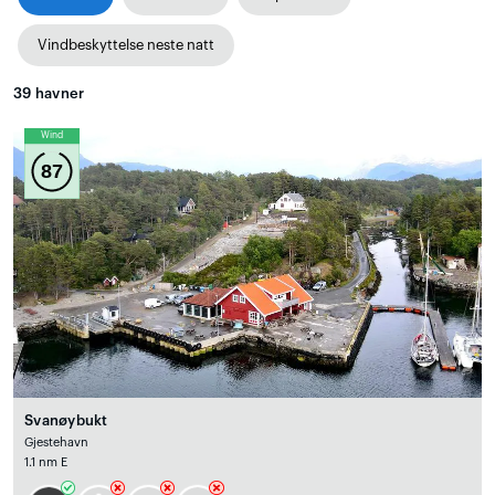
Vindbeskyttelse neste natt
39
havner
Wind
87
Svanøybukt
Gjestehavn
1.1 nm E