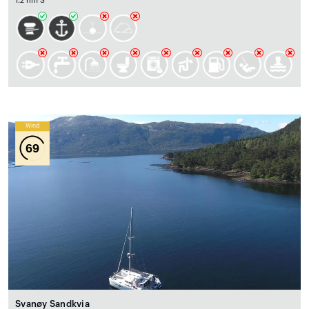
1.2 nm S
Wind
69
Svanøy Sandkvia