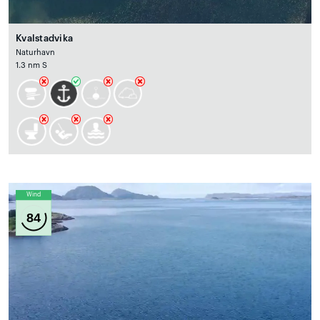
Kvalstadvika
Naturhavn
1.3 nm S
Wind
84