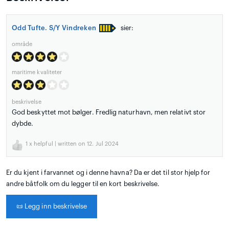
Odd Tufte. S/Y Vindreken
sier:
område
maritime kvaliteter
beskrivelse
God beskyttet mot bølger. Fredlig naturhavn, men relativt stor
dybde.
1
x helpful | written on 12. Jul 2024
Er du kjent i farvannet og i denne havna? Da er det til stor hjelp for
andre båtfolk om du legger til en kort beskrivelse.
📜
Legg inn beskrivelse