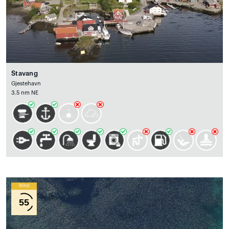
Stavang
Gjestehavn
3.5 nm NE
Wind
55