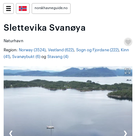
norskhavneguide.no
Slettevika Svanøya
Naturhavn
Region:
Norway (3524)
,
Vestland (622)
,
Sogn og Fjordane (222)
,
Kinn
(41)
,
Svanøybukt (6)
og
Stavang (4)
❮
❯