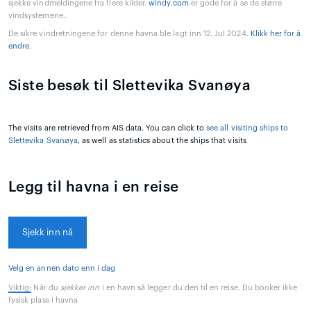
sjekke vindmeldingene fra flere kilder.
windy.com
er gode for å se de større
vindsystemene..
De sikre vindretningene for denne havna ble lagt inn 12. Jul 2024.
Klikk her for å
endre
.
Siste besøk til Slettevika Svanøya
The visits are retrieved from AIS data. You can click to
see all visiting ships to
Slettevika Svanøya
, as well as statistics about the ships that visits
Legg til havna i en reise
Sjekk inn nå
Velg en annen dato enn i dag
Viktig:
Når du
sjekker inn
i en havn så legger du den til en reise. Du booker ikke
fysisk plass i havna