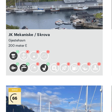
JK Mekaniske / Skrova
Gjestehavn
200 meter E
Wind
66