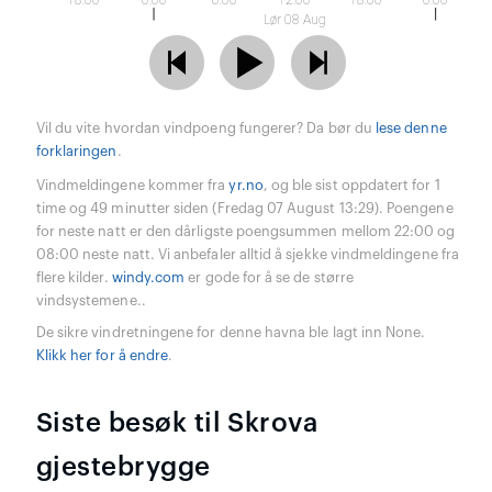
18:00
0:00
6:00
12:00
18:00
0:00
Lør 08 Aug
Vil du vite hvordan vindpoeng fungerer? Da bør du
lese denne
forklaringen
.
Vindmeldingene kommer fra
yr.no
, og ble sist oppdatert for 1
time og 49 minutter siden (Fredag 07 August 13:29). Poengene
for neste natt er den dårligste poengsummen mellom 22:00 og
08:00 neste natt. Vi anbefaler alltid å sjekke vindmeldingene fra
flere kilder.
windy.com
er gode for å se de større
vindsystemene..
De sikre vindretningene for denne havna ble lagt inn None.
Klikk her for å endre
.
Siste besøk til Skrova
gjestebrygge