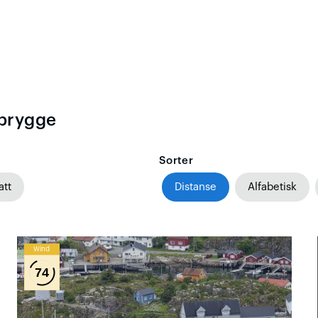
ebrygge
Sorter
att
Distanse
Alfabetisk
Wind
74