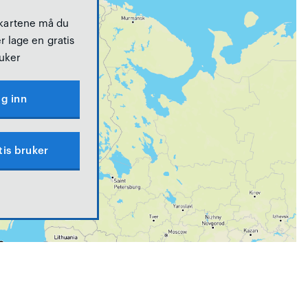
 kartene må du
r lage en gratis
uker
g inn
tis bruker