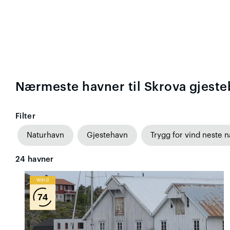
Nærmeste havner til Skrova gjest
Filter
Naturhavn
Gjestehavn
Trygg for vind neste n
24
havner
Wind
74