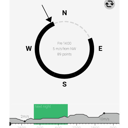
N
Fre 14:00
W
E
5 m/s from NW
89 points
S
Next night
2m/s
10m/s