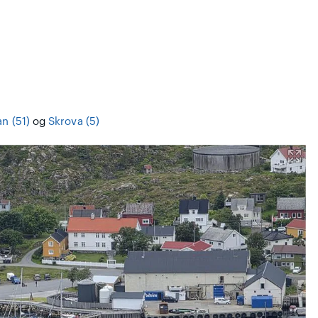
n (51)
og
Skrova (5)