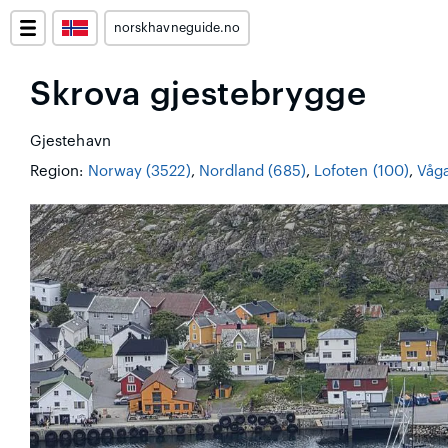
norskhavneguide.no
Skrova gjestebrygge
Gjestehavn
Region:
Norway (3522)
,
Nordland (685)
,
Lofoten (100)
,
Våga