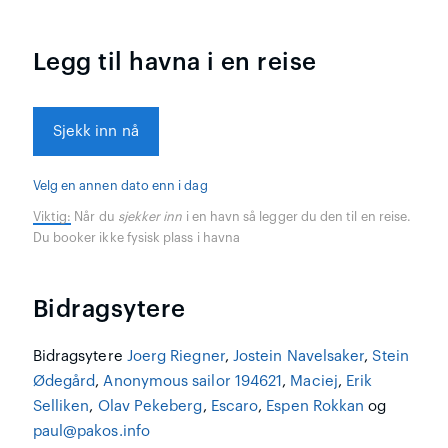
Legg til havna i en reise
Sjekk inn nå
Velg en annen dato enn i dag
Viktig:
Når du
sjekker inn
i en havn så legger du den til en reise.
Du booker ikke fysisk plass i havna
Bidragsytere
Bidragsytere
Joerg Riegner
,
Jostein Navelsaker
,
Stein
Ødegård
,
Anonymous sailor 194621
,
Maciej
,
Erik
Selliken
,
Olav Pekeberg
,
Escaro
,
Espen Rokkan
og
paul@pakos.info