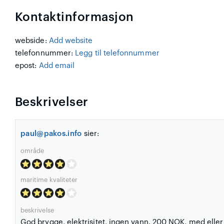
Kontaktinformasjon
webside:
Add website
telefonnummer:
Legg til telefonnummer
epost:
Add email
Beskrivelser
paul@pakos.info
sier:
område
maritime kvaliteter
beskrivelse
God brygge, elektrisitet, ingen vann. 200 NOK, med eller 