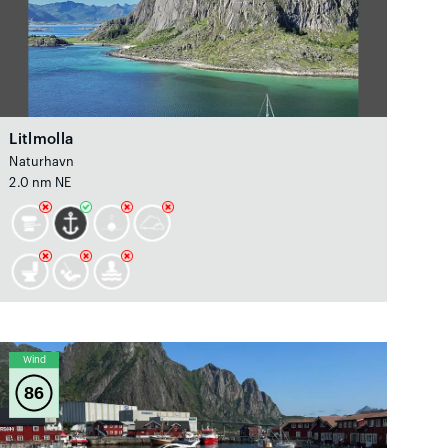
Litlmolla
Naturhavn
2.0 nm NE
Wind
86