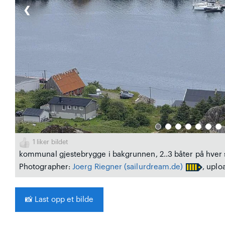
❮
1
liker bildet
kommunal gjestebrygge i bakgrunnen, 2..3 båter på hver 
Photographer:
Joerg Riegner
(sailurdream.de)
, uplo
📸
Last opp et bilde