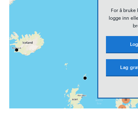
For å bruke
logge inn elle
br
Log
Lag gra