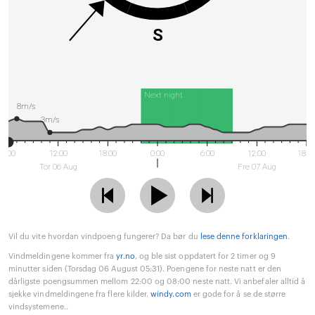
S
Next night
8m/s
3m/s
6:00
12:00
18:00
0:00
6:00
12:00
18:0
Tor 06 Aug
Fre 07 Aug
Vil du vite hvordan vindpoeng fungerer? Da bør du
lese denne forklaringen
.
Vindmeldingene kommer fra
yr.no
, og ble sist oppdatert for 2 timer og 9
minutter siden (Torsdag 06 August 05:31). Poengene for neste natt er den
dårligste poengsummen mellom 22:00 og 08:00 neste natt. Vi anbefaler alltid å
sjekke vindmeldingene fra flere kilder.
windy.com
er gode for å se de større
vindsystemene..