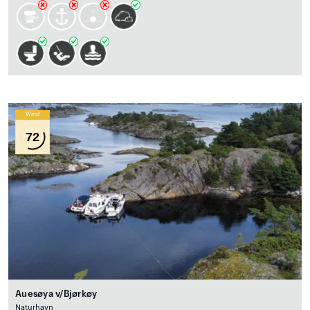
Wind
72
Auesøya v/Bjørkøy
Naturhavn