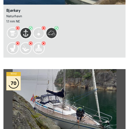
Bjørkøy
Naturhavn
1.1 nm NE
Wind
70