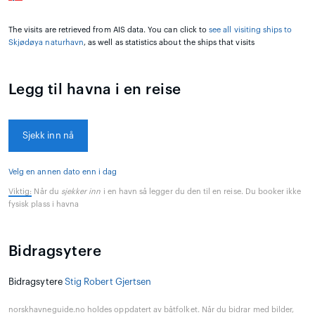
The visits are retrieved from AIS data. You can click to
see all visiting ships to
Skjødøya naturhavn
, as well as statistics about the ships that visits
Legg til havna i en reise
Sjekk inn nå
Velg en annen dato enn i dag
Viktig:
Når du
sjekker inn
i en havn så legger du den til en reise. Du booker ikke
fysisk plass i havna
Bidragsytere
Bidragsytere
Stig Robert Gjertsen
norskhavneguide.no holdes oppdatert av båtfolket. Når du bidrar med bilder,