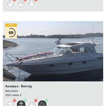
Wind
69
Auesøya - Breivig
Naturhavn
1200 meter E