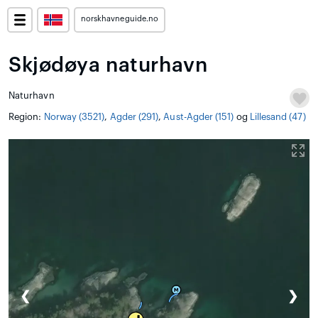
norskhavneguide.no
Skjødøya naturhavn
Naturhavn
Region:
Norway (3521)
,
Agder (291)
,
Aust-Agder (151)
og
Lillesand (47)
❮
❯