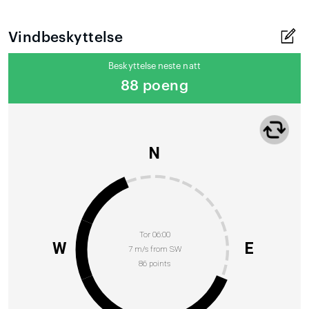
Vindbeskyttelse
Beskyttelse neste natt
88 poeng
N
Tor 06:00
W
E
7 m/s from SW
86 points