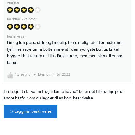
område
maritime kvaliteter
beskrivelse
Fin og lun plass, stille og fredelig. Flere muligheter for feste mot
fjell, men styr unna bolten innerst i den sydligste bukta. Enkel
brygge i bukta som er i litt dårlig stand, men med plass til et par
båter.
1
x helpful | written on 14. Jul 2023
Er du kjent i farvannet og i denne havna? Da er det til stor hjelp for
andre båtfolk om du legger til en kort beskrivelse.
📜
Legg inn beskrivelse