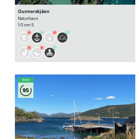
Gunnarskjåen
Naturhavn
1.0 nm S
Wind
95