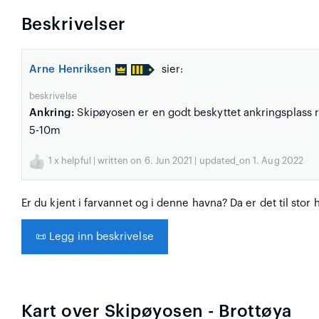
Beskrivelser
Arne Henriksen
sier:
beskrivelse
Ankring:
Skipøyosen er en godt beskyttet ankringsplass r
5-10m
1
x helpful | written on 6. Jun 2021 | updated_on 1. Aug 2022
Er du kjent i farvannet og i denne havna? Da er det til stor 
📜
Legg inn beskrivelse
Kart over Skipøyosen - Brottøya