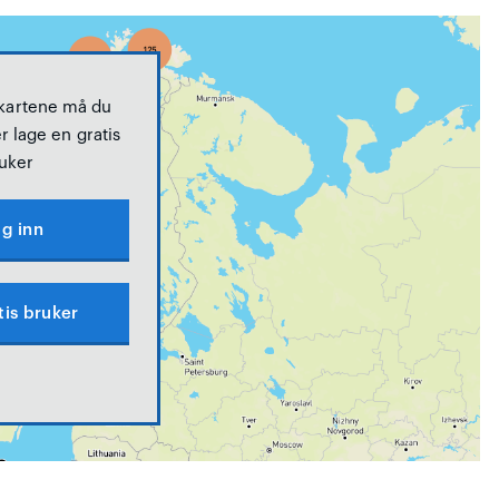
 kartene må du
r lage en gratis
uker
g inn
tis bruker