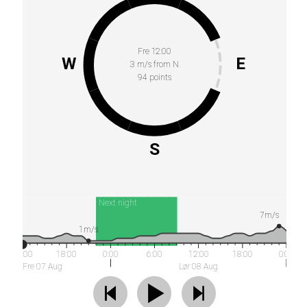
Fre 12:00
W
E
3 m/s from N
94 points
S
Next night
7m/s
1m/s
12:00
18:00
0:00
6:00
12:00
18:00
0:00
Fre 07 Aug
Lør 08 Aug