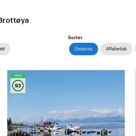
Brottøya
Sorter
att
Distanse
Alfabetisk
Wind
93