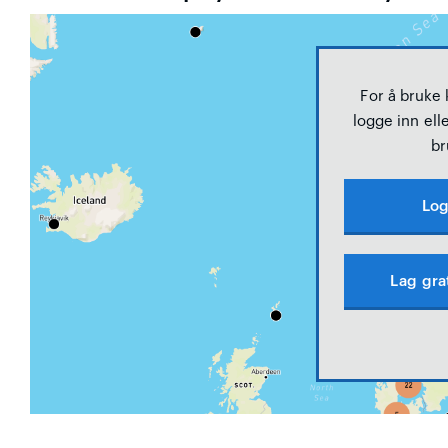
For å bruke
logge inn elle
br
Log
Lag gra