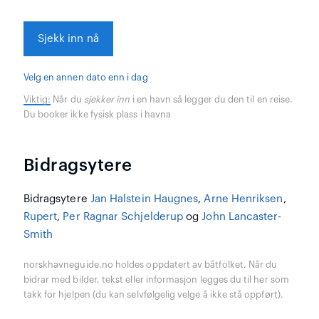
Sjekk inn nå
Velg en annen dato enn i dag
Viktig:
Når du
sjekker inn
i en havn så legger du den til en reise.
Du booker ikke fysisk plass i havna
Bidragsytere
Bidragsytere
Jan Halstein Haugnes
,
Arne Henriksen
,
Rupert
,
Per Ragnar Schjelderup
og
John Lancaster-
Smith
norskhavneguide.no holdes oppdatert av båtfolket. Når du
bidrar med bilder, tekst eller informasjon legges du til her som
takk for hjelpen (du kan selvfølgelig velge å ikke stå oppført).