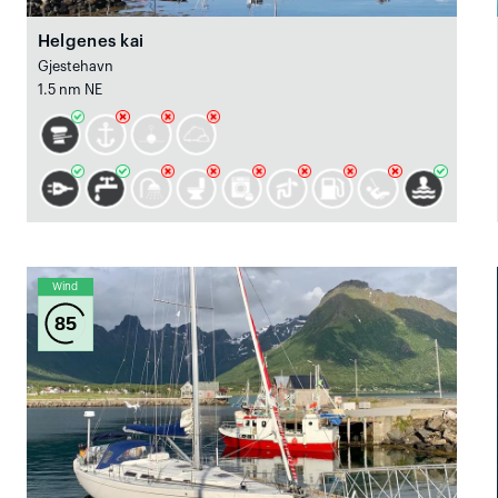
Helgenes kai
Gjestehavn
1.5 nm NE
Wind
85