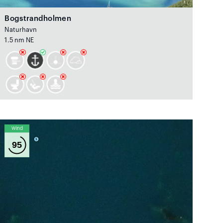
Bogstrandholmen
Naturhavn
1.5 nm NE
Wind
95