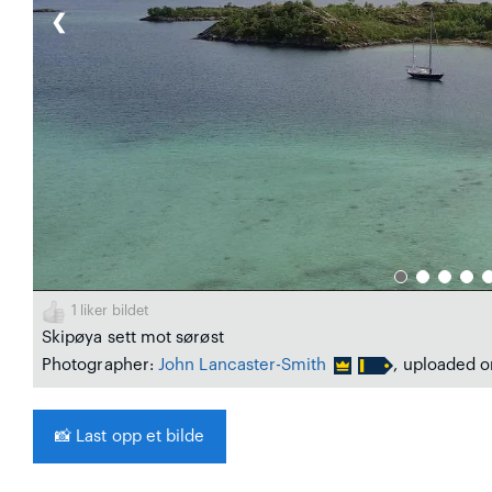
❮
1
liker bildet
Skipøya sett mot sørøst
Photographer:
John Lancaster-Smith
, uploaded o
📸
Last opp et bilde