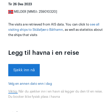
Tir 26 Des 2023
MELDER [MMSI: 259010320]
The visits are retrieved from AIS data. You can click to
see all
visiting ships to Skålafjæro Båthamn
, as well as statistics about
the ships that visits
Legg til havna i en reise
Sjekk inn nå
Velg en annen dato enn i dag
Viktig:
Når du
sjekker inn
i en havn så legger du den til en reise.
Du booker ikke fysisk plass i havna