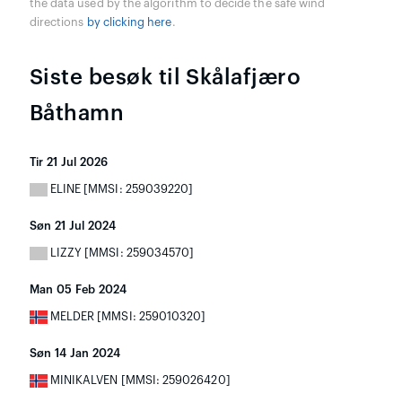
the data used by the algorithm to decide the safe wind
directions
by clicking here
.
Siste besøk til Skålafjæro
Båthamn
Tir 21 Jul 2026
ELINE [MMSI: 259039220]
Søn 21 Jul 2024
LIZZY [MMSI: 259034570]
Man 05 Feb 2024
MELDER [MMSI: 259010320]
Søn 14 Jan 2024
MINIKALVEN [MMSI: 259026420]