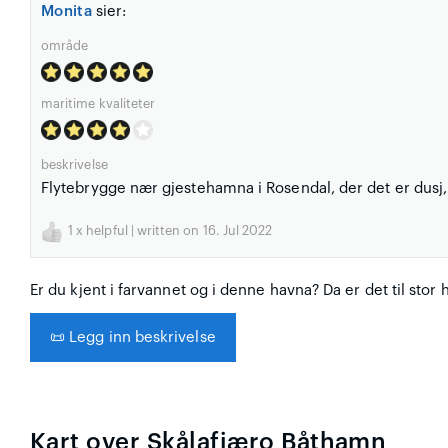
Monita
sier:
område
maritime kvaliteter
beskrivelse
Flytebrygge nær gjestehamna i Rosendal, der det er dusj
1
x helpful | written on 16. Jul 2022
Er du kjent i farvannet og i denne havna? Da er det til stor 
📜
Legg inn beskrivelse
Kart over Skålafjæro Båthamn