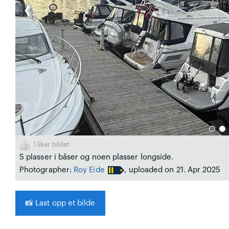
❮
1
liker bildet
5 plasser i båser og noen plasser longside.
Photographer:
Roy Eide
, uploaded on 21. Apr 2025
📸
Last opp et bilde