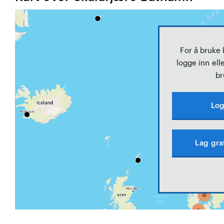
For å bruke
logge inn elle
br
Log
Lag gra