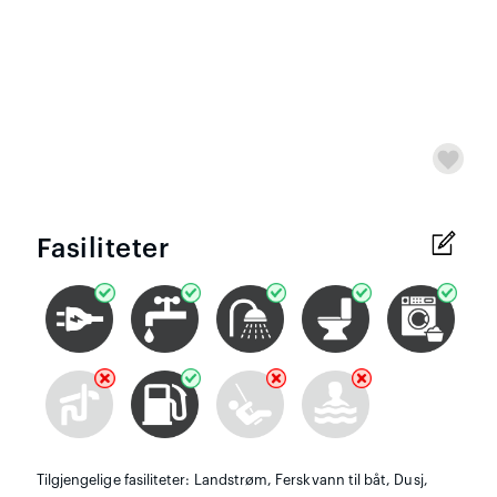
Fasiliteter
Tilgjengelige fasiliteter: Landstrøm, Ferskvann til båt, Dusj,