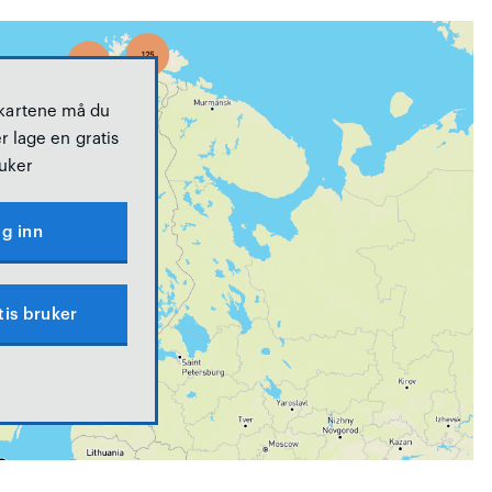
 kartene må du
r lage en gratis
uker
g inn
tis bruker