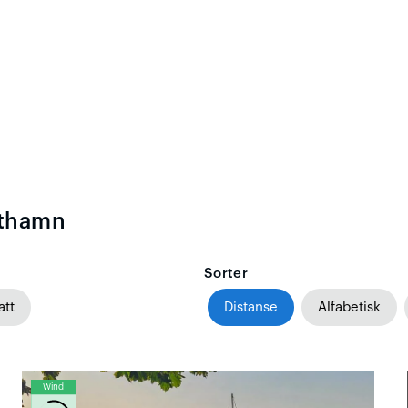
åthamn
Sorter
att
Distanse
Alfabetisk
Wind