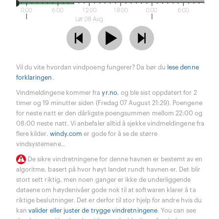
0:00
6:00
12:00
18:00
0:00
6:00
Lør 08 Aug
Vil du vite hvordan vindpoeng fungerer? Da bør du
lese denne
forklaringen
.
Vindmeldingene kommer fra
yr.no
, og ble sist oppdatert for 2
timer og 19 minutter siden (Fredag 07 August 21:29). Poengene
for neste natt er den dårligste poengsummen mellom 22:00 og
08:00 neste natt. Vi anbefaler alltid å sjekke vindmeldingene fra
flere kilder.
windy.com
er gode for å se de større
vindsystemene..
De sikre vindretningene for denne havnen er bestemt av en
algoritme, basert på hvor høyt landet rundt havnen er. Det blir
stort sett riktig, men noen ganger er ikke de underliggende
dataene om høydenivåer gode nok til at softwaren klarer å ta
riktige beslutninger. Det er derfor til stor hjelp for andre hvis du
kan
valider eller juster de trygge vindretningene
. You can see