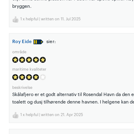
bryggen.
1
x helpful | written on 11. Jul 2025
Roy Eide
sier:
område
maritime kvaliteter
beskrivelse
Skålafjero er et godt alternativ til Rosendal Havn da den e
toalett og dusj tilhørende denne havnen. I helgene kan det
1
x helpful | written on 21. Apr 2025