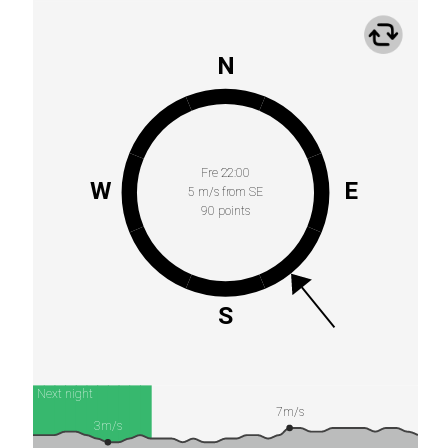
N
Fre 22:00
W
E
5 m/s from SE
90 points
S
Next night
7m/s
3m/s