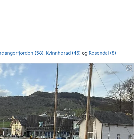
rdangerfjorden (58)
,
Kvinnherad (46)
og
Rosendal (8)