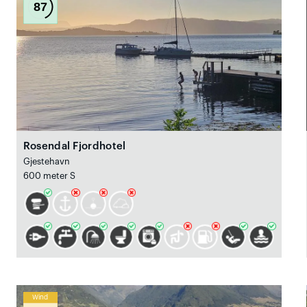
87
Rosendal Fjordhotel
Gjestehavn
600 meter S
Wind