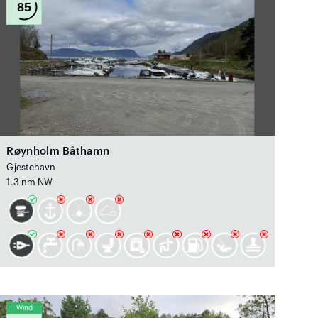
85
Røynholm Båthamn
Gjestehavn
1.3 nm NW
Wind