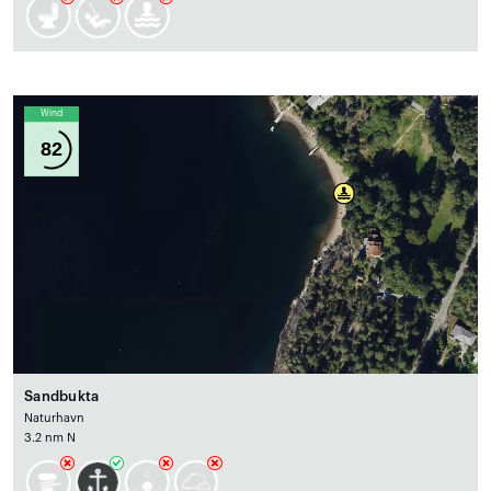
Wind
82
Sandbukta
Naturhavn
3.2 nm N