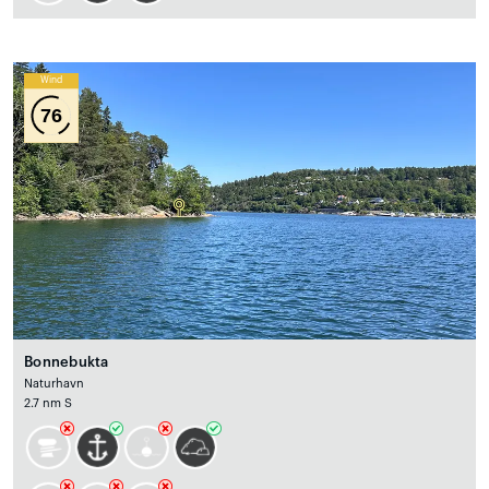
Wind
76
Bonnebukta
Naturhavn
2.7 nm S