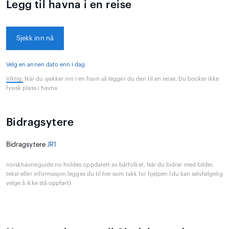
Legg til havna i en reise
Sjekk inn nå
Velg en annen dato enn i dag
Viktig:
Når du
sjekker inn
i en havn så legger du den til en reise. Du booker ikke
fysisk plass i havna
Bidragsytere
Bidragsytere
JR1
norskhavneguide.no holdes oppdatert av båtfolket. Når du bidrar med bilder,
tekst eller informasjon legges du til her som takk for hjelpen (du kan selvfølgelig
velge å ikke stå oppført).