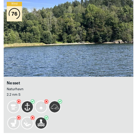
Wind
76
Nesset
Naturhavn
2.2 nm S