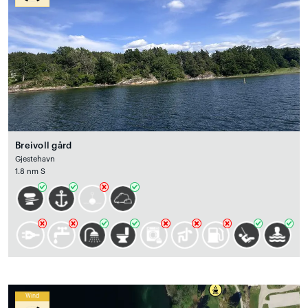
Breivoll gård
Gjestehavn
1.8 nm S
Wind