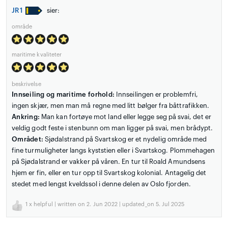
JR1
sier:
område
maritime kvaliteter
beskrivelse
Innseiling og maritime forhold:
Innseilingen er problemfri,
ingen skjær, men man må regne med litt bølger fra båttrafikken.
Ankring:
Man kan fortøye mot land eller legge seg på svai, det er
veldig godt feste i stenbunn om man ligger på svai, men brådypt.
Området:
Sjødalstrand på Svartskog er et nydelig område med
fine turmuligheter langs kyststien eller i Svartskog. Plommehagen
på Sjødalstrand er vakker på våren. En tur til Roald Amundsens
hjem er fin, eller en tur opp til Svartskog kolonial. Antagelig det
stedet med lengst kveldssol i denne delen av Oslo fjorden.
1
x helpful | written on 2. Jun 2022 | updated_on 5. Jul 2025