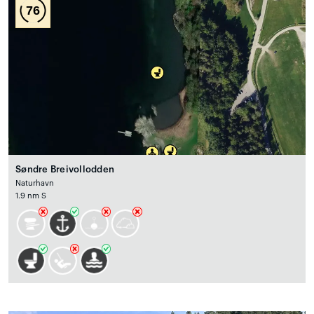
76
Søndre Breivollodden
Naturhavn
1.9 nm S