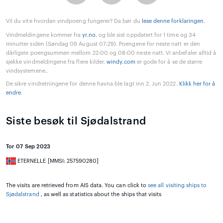
Vil du vite hvordan vindpoeng fungerer? Da bør du
lese denne forklaringen
.
Vindmeldingene kommer fra
yr.no
, og ble sist oppdatert for 1 time og 34
minutter siden (Søndag 09 August 07:29). Poengene for neste natt er den
dårligste poengsummen mellom 22:00 og 08:00 neste natt. Vi anbefaler alltid å
sjekke vindmeldingene fra flere kilder.
windy.com
er gode for å se de større
vindsystemene..
De sikre vindretningene for denne havna ble lagt inn 2. Jun 2022.
Klikk her for å
endre
.
Siste besøk til Sjødalstrand
Tor 07 Sep 2023
ETERNELLE [MMSI: 257590280]
The visits are retrieved from AIS data. You can click to
see all visiting ships to
Sjødalstrand
, as well as statistics about the ships that visits