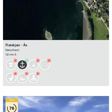
Flatskjær - Ås
Naturhavn
1.6 nm S
Wind
76