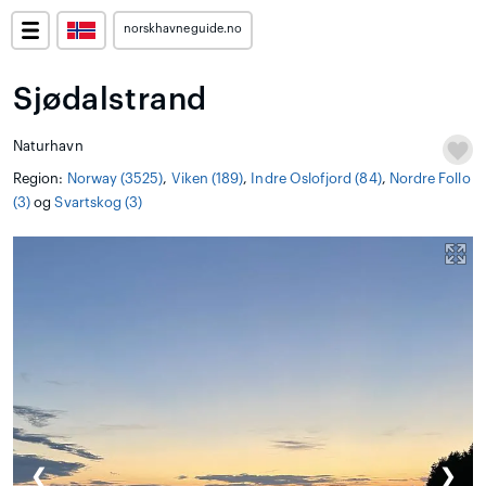
norskhavneguide.no
Sjødalstrand
Naturhavn
Region:
Norway (3525)
,
Viken (189)
,
Indre Oslofjord (84)
,
Nordre Follo
(3)
og
Svartskog (3)
❮
❯