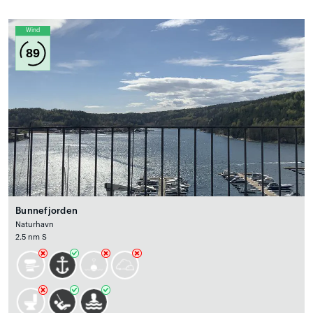
Wind
89
Bunnefjorden
Naturhavn
2.5 nm S