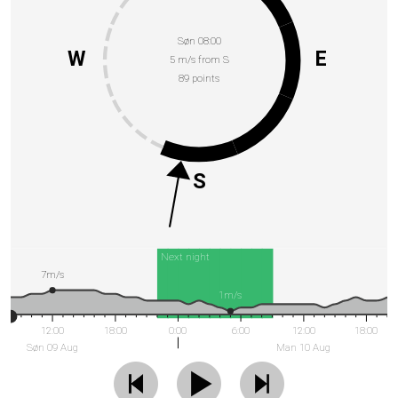
Søn 08:00
W
E
5 m/s from S
89 points
S
Next night
7m/s
1m/s
12:00
18:00
0:00
6:00
12:00
18:00
Søn 09 Aug
Man 10 Aug