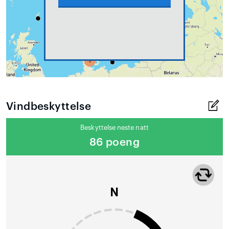
Vindbeskyttelse
Beskyttelse neste natt
86 poeng
N