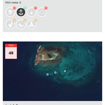
1100 meter S
Wind
49