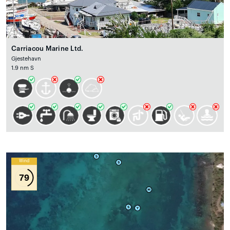
Carriacou Marine Ltd.
Gjestehavn
1.9 nm S
Wind
79