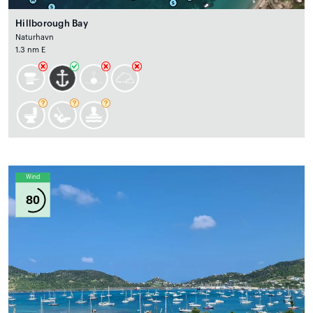
Hillborough Bay
Naturhavn
1.3 nm E
Wind
80