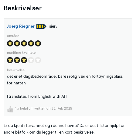
Beskrivelser
Joerg Riegner
sier:
område
maritime kvaliteter
beskrivelse
det er et dagsbadeområde, bare i rolig vær en fortøyningsplass
for natten
[translated from English with AI]
1
x helpful | written on 25. Feb 2025
Er du kjent i farvannet og i denne havna? Da er det til stor hjelp for
andre båtfolk om du legger til en kort beskrivelse.