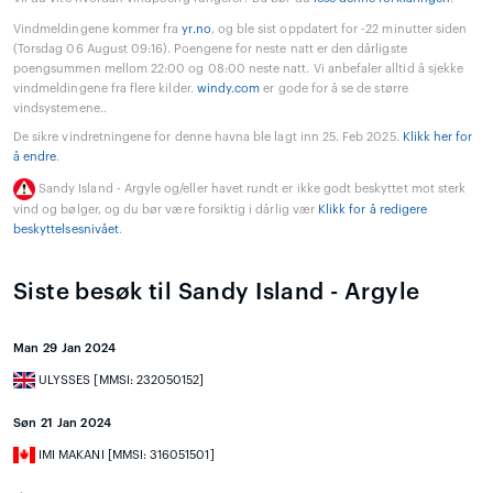
Vindmeldingene kommer fra
yr.no
, og ble sist oppdatert for -22 minutter siden
(Torsdag 06 August 09:16). Poengene for neste natt er den dårligste
poengsummen mellom 22:00 og 08:00 neste natt. Vi anbefaler alltid å sjekke
vindmeldingene fra flere kilder.
windy.com
er gode for å se de større
vindsystemene..
De sikre vindretningene for denne havna ble lagt inn 25. Feb 2025.
Klikk her for
å endre
.
Sandy Island - Argyle og/eller havet rundt er ikke godt beskyttet mot sterk
vind og bølger, og du bør være forsiktig i dårlig vær
Klikk for å redigere
beskyttelsesnivået
.
Siste besøk til Sandy Island - Argyle
Man 29 Jan 2024
ULYSSES [MMSI: 232050152]
Søn 21 Jan 2024
IMI MAKANI [MMSI: 316051501]