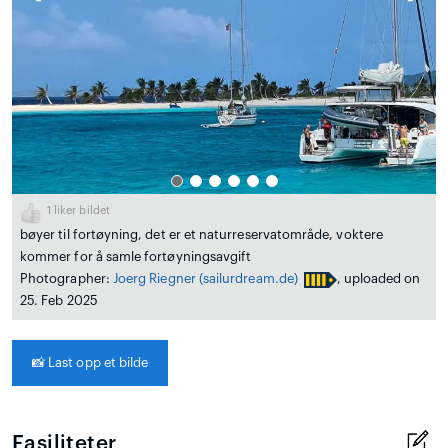
1
liker bildet
bøyer til fortøyning, det er et naturreservatområde, voktere
kommer for å samle fortøyningsavgift
Photographer:
Joerg Riegner
(sailurdream.de)
, uploaded on
25. Feb 2025
📸
Last opp et bilde
Fasiliteter