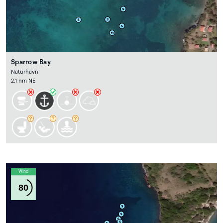
Sparrow Bay
Naturhavn
2.1 nm NE
Wind
80