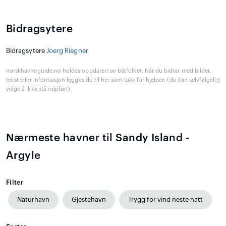
Bidragsytere
Bidragsytere
Joerg Riegner
norskhavneguide.no holdes oppdatert av båtfolket. Når du bidrar med bilder,
tekst eller informasjon legges du til her som takk for hjelpen (du kan selvfølgelig
velge å ikke stå oppført).
Nærmeste havner til Sandy Island -
Argyle
Filter
Naturhavn
Gjestehavn
Trygg for vind neste natt