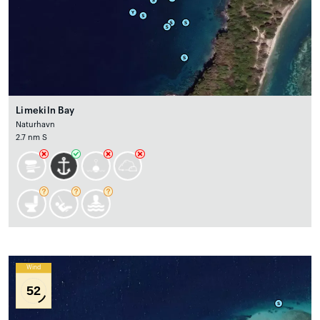
Limekiln Bay
Naturhavn
2.7 nm S
Wind
52