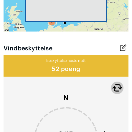
Vindbeskyttelse
Beskyttelse neste natt
52 poeng
N