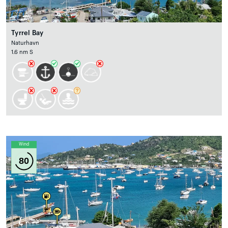
Tyrrel Bay
Naturhavn
1.6 nm S
Wind
80