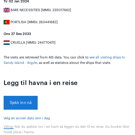
Tir 02 Jan 2024
BARE NECESSITIES [MMSI: 235017662]
PORTLISH [MMSI: 263441682]
Ons 27 Des 2023
CRUELLA [MMSI: 244770611]
The visits are retrieved from AIS data. You can click to
see all visiting ships to
Sandy Island - Argyle
, as well as statistics about the ships that visits
Legg til havna i en reise
Sjekk inn nå
Velg en annen dato enn i dag
Viktig:
Når du
sjekker inn
i en havn så legger du den til en reise. Du booker ikke
fysisk plass i havna