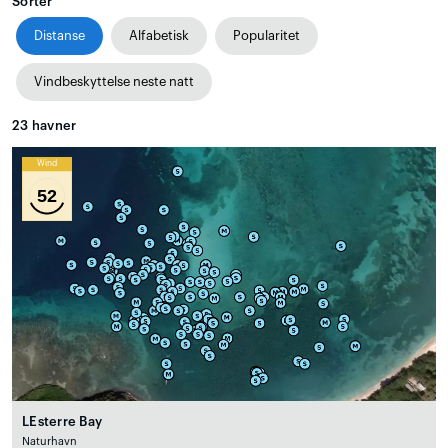
Sorter
Distanse
Alfabetisk
Popularitet
Vindbeskyttelse neste natt
23
havner
Wind
52
LEsterre Bay
Naturhavn