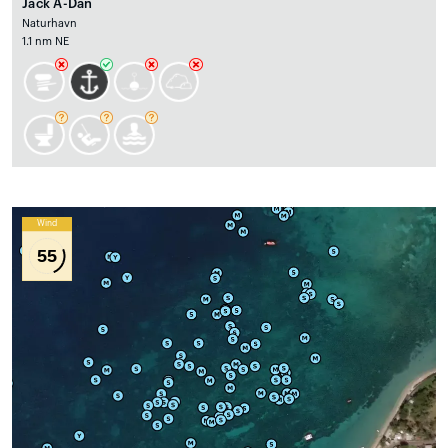
Jack A-Dan
Naturhavn
1.1 nm NE
Wind
55