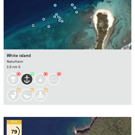
White island
Naturhavn
2.9 nm S
Wind
79