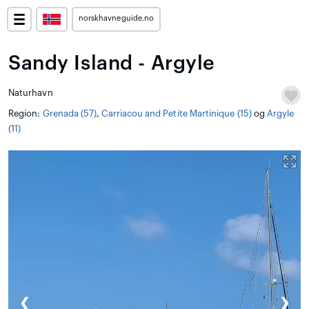
norskhavneguide.no
Sandy Island - Argyle
Naturhavn
Region:
Grenada (57)
,
Carriacou and Petite Martinique (15)
og
Argyle
(11)
❮
❯