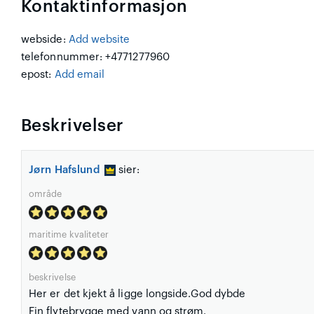
Kontaktinformasjon
webside:
Add website
telefonnummer: +4771277960
epost:
Add email
Beskrivelser
Jørn Hafslund
sier:
område
maritime kvaliteter
beskrivelse
Her er det kjekt å ligge longside.God dybde
Fin flytebrygge med vann og strøm.