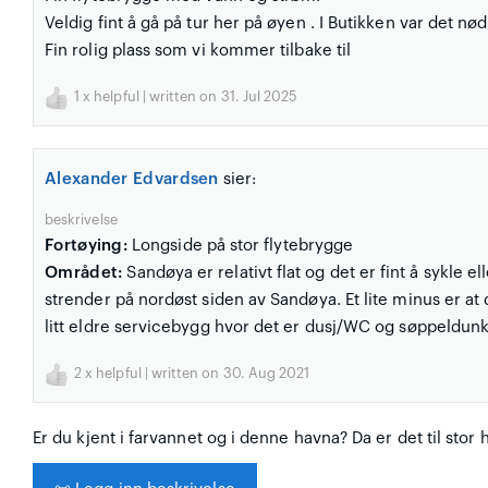
Veldig fint å gå på tur her på øyen . I Butikken var det nø
Fin rolig plass som vi kommer tilbake til
1
x helpful | written on 31. Jul 2025
Alexander Edvardsen
sier:
beskrivelse
Fortøying:
Longside på stor flytebrygge
Området:
Sandøya er relativt flat og det er fint å sykle el
strender på nordøst siden av Sandøya. Et lite minus er at d
litt eldre servicebygg hvor det er dusj/WC og søppeldunk
2
x helpful | written on 30. Aug 2021
Er du kjent i farvannet og i denne havna? Da er det til stor 