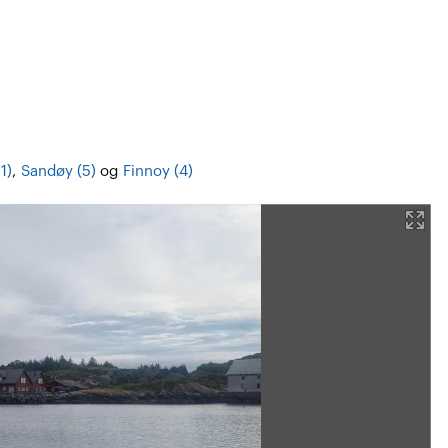
1)
,
Sandøy (5)
og
Finnoy (4)