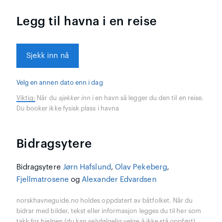
Legg til havna i en reise
Sjekk inn nå
Velg en annen dato enn i dag
Viktig:
Når du
sjekker inn
i en havn så legger du den til en reise.
Du booker ikke fysisk plass i havna
Bidragsytere
Bidragsytere
Jørn Hafslund
,
Olav Pekeberg
,
Fjellmatrosene
og
Alexander Edvardsen
norskhavneguide.no holdes oppdatert av båtfolket. Når du
bidrar med bilder, tekst eller informasjon legges du til her som
takk for hjelpen (du kan selvfølgelig velge å ikke stå oppført).