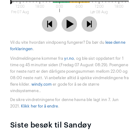
12:00
18:00
0:00
6:00
12:00
18:00
Fre 07 Aug
Lør 08 Aug
Vil du vite hvordan vindpoeng fungerer? Da bør du
lese denne
forklaringen
.
Vindmeldingene kommer fra
yr.no
, og ble sist oppdatert for 1
time og 45 minutter siden (Fredag 07 August 08:29). Poengene
for neste natt er den dårligste poengsummen mellom 22:00 og
08:00 neste natt. Vi anbefaler alltid å sjekke vindmeldingene fra
flere kilder.
windy.com
er gode for å se de større
vindsystemene..
De sikre vindretningene for denne havna ble lagt inn 7. Jun
2021.
Klikk her for å endre
.
Siste besøk til Sandøy