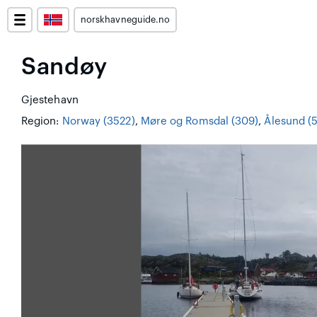
norskhavneguide.no
Sandøy
Gjestehavn
Region:
Norway (3522)
,
Møre og Romsdal (309)
,
Ålesund (5