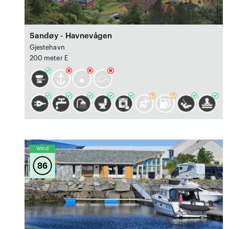
Sandøy - Havnevågen
Gjestehavn
200 meter E
Wind
86