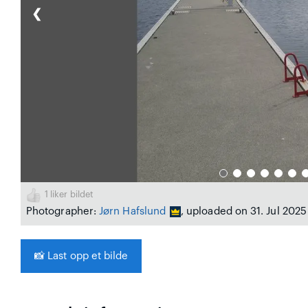
❮
1
liker bildet
Photographer:
Jørn Hafslund
, uploaded on 31. Jul 2025
📸
Last opp et bilde