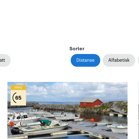
Sorter
att
Distanse
Alfabetisk
Wind
65