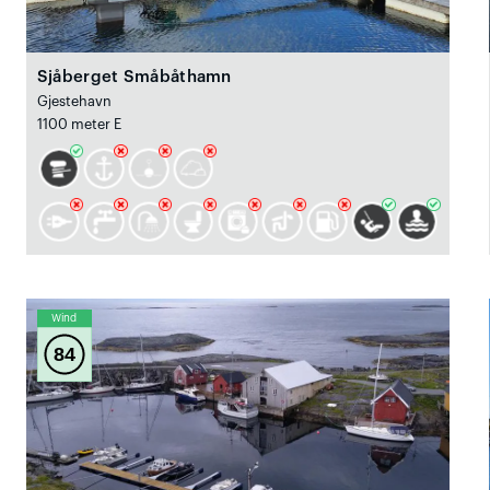
Sjåberget Småbåthamn
Gjestehavn
1100 meter E
Wind
84