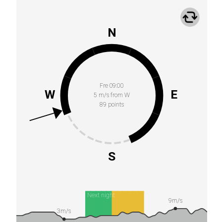
N
Fre 09:00
W
E
5 m/s from W
89 points
S
Next night
9m/s
3m/s