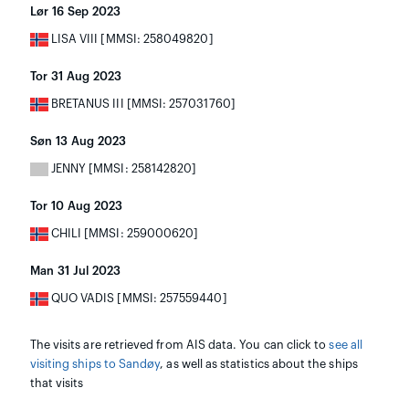
Lør 16 Sep 2023
LISA VIII [MMSI: 258049820]
Tor 31 Aug 2023
BRETANUS III [MMSI: 257031760]
Søn 13 Aug 2023
JENNY [MMSI: 258142820]
Tor 10 Aug 2023
CHILI [MMSI: 259000620]
Man 31 Jul 2023
QUO VADIS [MMSI: 257559440]
The visits are retrieved from AIS data. You can click to
see all
visiting ships to Sandøy
, as well as statistics about the ships
that visits