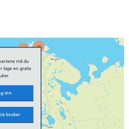
 kartene må du
r lage en gratis
uker
g inn
tis bruker