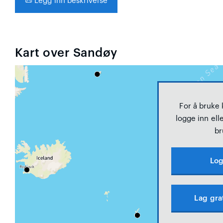
📜
Legg inn beskrivelse
Kart over Sandøy
For å bruke
logge inn elle
br
Log
Lag gra