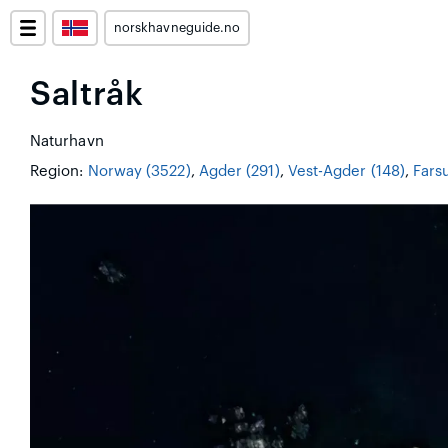
norskhavneguide.no
Saltråk
Naturhavn
Region:
Norway (3522)
,
Agder (291)
,
Vest-Agder (148)
,
Fars