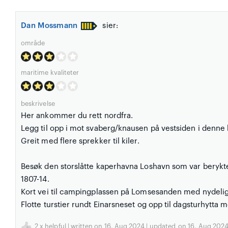
Dan Mossmann
sier:
område
maritime kvaliteter
beskrivelse
Her ankommer du rett nordfra.
Legg til opp i mot svaberg/knausen på vestsiden i denne
Greit med flere sprekker til kiler.
Besøk den storslåtte kaperhavna Loshavn som var berykt
1807-14.
Kort vei til campingplassen på Lomsesanden med nydelige
Flotte turstier rundt Einarsneset og opp til dagsturhytt
2
x helpful | written on 16. Aug 2024 | updated_on 16. Aug 202