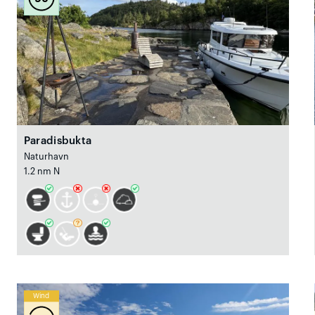
Paradisbukta
Naturhavn
1.2 nm N
Wind