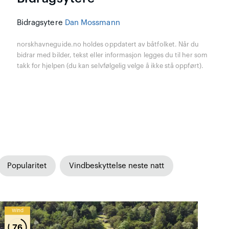
Bidragsytere
Dan Mossmann
norskhavneguide.no holdes oppdatert av båtfolket. Når du
bidrar med bilder, tekst eller informasjon legges du til her som
takk for hjelpen (du kan selvfølgelig velge å ikke stå oppført).
Popularitet
Vindbeskyttelse neste natt
Wind
76