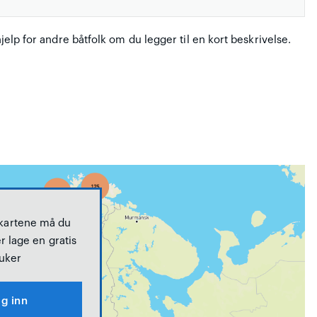
hjelp for andre båtfolk om du legger til en kort beskrivelse.
 kartene må du
r lage en gratis
uker
g inn