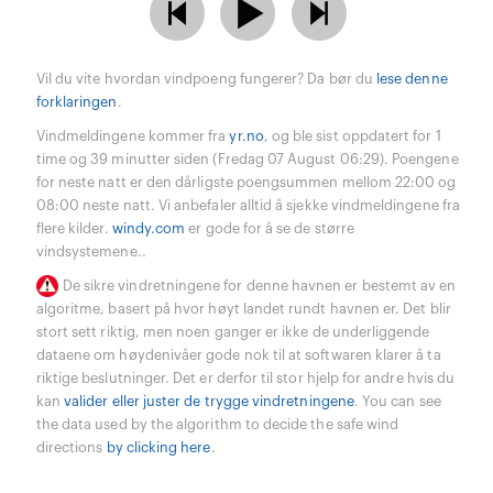
Vil du vite hvordan vindpoeng fungerer? Da bør du
lese denne
forklaringen
.
Vindmeldingene kommer fra
yr.no
, og ble sist oppdatert for 1
time og 39 minutter siden (Fredag 07 August 06:29). Poengene
for neste natt er den dårligste poengsummen mellom 22:00 og
08:00 neste natt. Vi anbefaler alltid å sjekke vindmeldingene fra
flere kilder.
windy.com
er gode for å se de større
vindsystemene..
De sikre vindretningene for denne havnen er bestemt av en
algoritme, basert på hvor høyt landet rundt havnen er. Det blir
stort sett riktig, men noen ganger er ikke de underliggende
dataene om høydenivåer gode nok til at softwaren klarer å ta
riktige beslutninger. Det er derfor til stor hjelp for andre hvis du
kan
valider eller juster de trygge vindretningene
. You can see
the data used by the algorithm to decide the safe wind
directions
by clicking here
.