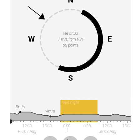
Fre 07:00
W
E
7 m/s from NW
65 points
S
Next night
8m/s
4m/s
12:00
18:00
0:00
6:00
12:00
18:00
Fre 07 Aug
Lør 08 Aug