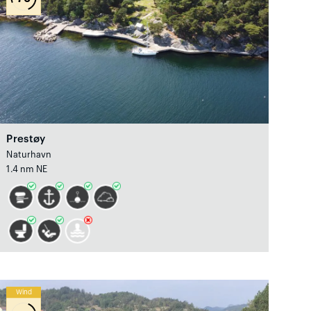
Prestøy
Naturhavn
1.4 nm NE
Wind