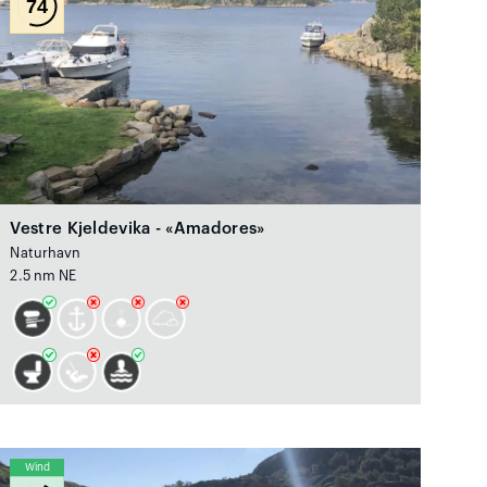
74
Vestre Kjeldevika - «Amadores»
Naturhavn
2.5 nm NE
Wind