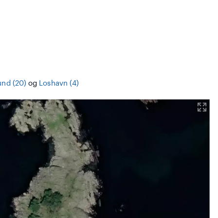
und (20)
og
Loshavn (4)