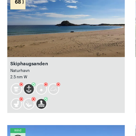
68
Skiphaugsanden
Naturhavn
2.5 nm W
Wind