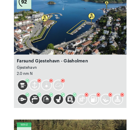
92
Farsund Gjestehavn - Gåsholmen
Gjestehavn
2.0 nm N
Wind