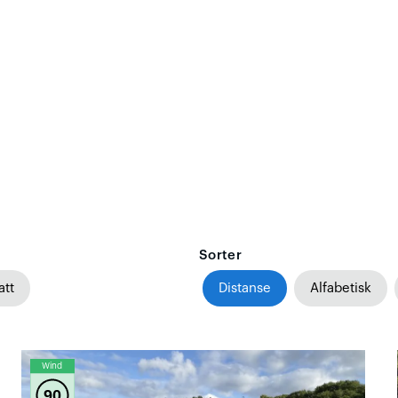
Sorter
att
Distanse
Alfabetisk
Wind
90