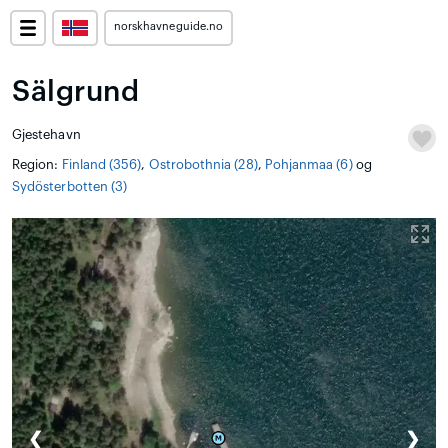
norskhavneguide.no
Sälgrund
Gjestehavn
Region:
Finland (356)
,
Ostrobothnia (28)
,
Pohjanmaa (6)
og
Sydösterbotten (3)
❮
❯