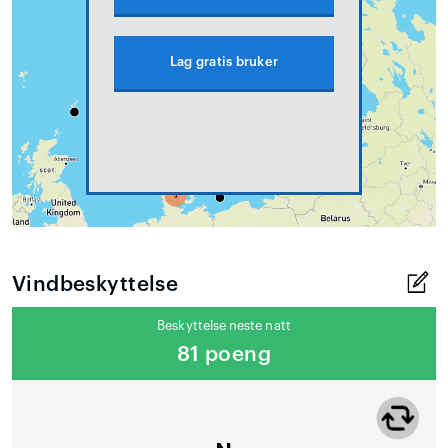
Lag gratis bruker
Vindbeskyttelse
Beskyttelse neste natt
81 poeng