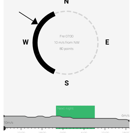
N
Fre 07:00
W
E
10 m/s from NW
80 points
S
Next night
6m/s
10m/s