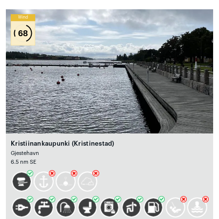
Wind
68
Kristiinankaupunki (Kristinestad)
Gjestehavn
6.5 nm SE