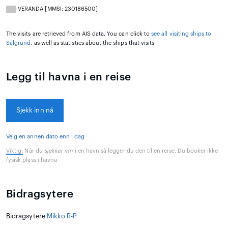
VERANDA [MMSI: 230186500]
The visits are retrieved from AIS data. You can click to
see all visiting ships to
Sälgrund
, as well as statistics about the ships that visits
Legg til havna i en reise
Sjekk inn nå
Velg en annen dato enn i dag
Viktig:
Når du
sjekker inn
i en havn så legger du den til en reise. Du booker ikke
fysisk plass i havna
Bidragsytere
Bidragsytere
Mikko R-P