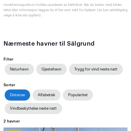
norskhavneguide.no holdes oppdatert av båtfolket. Når du bidrar med bilder,
tekst eller informasjon legges du til her som takk for hjelpen (du kan selvfølgelig
velge å ikke stå oppført).
Nærmeste havner til Sälgrund
Filter
Naturhavn
Gjestehavn
Trygg for vind neste natt
Sorter
Distanse
Alfabetisk
Popularitet
Vindbeskyttelse neste natt
2
havner