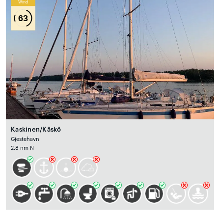
Wind
63
Kaskinen/Käskö
Gjestehavn
2.8 nm N