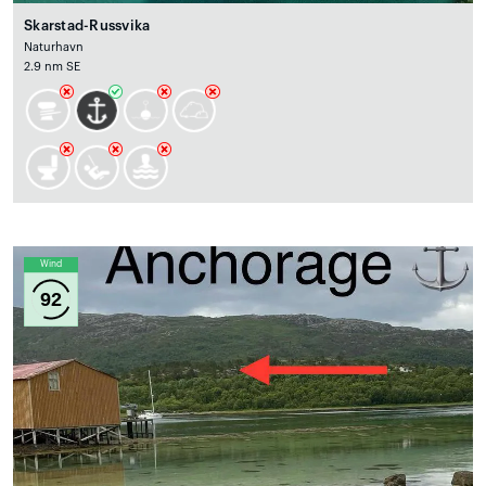
Skarstad-Russvika
Naturhavn
2.9 nm SE
Wind
92