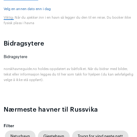
Velg en annen dato enn i dag
Viktig:
Når du
sjekker inn
i en havn så legger du den til en reise. Du booker ikke
fysisk plass i havna
Bidragsytere
Bidragsytere
norskhavneguide.no holdes oppdatert av båtfolket. Når du bidrar med bilder,
tekst eller informasjon legges du til her som takk for hjelpen (du kan selvfølgelig
velge å ikke stå oppført).
Nærmeste havner til Russvika
Filter
Naturhavn
Gjestehavn
Trygg for vind neste natt