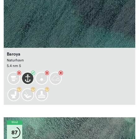
Baroya
Naturhavn
5.4 nm S
Wind
87