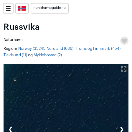
norskhavneguide.no
Russvika
Naturhavn
Region:
Norway (3524)
,
Nordland (686)
,
Troms og Finnmark (454)
,
Tjeldsund (11)
og
Myklebostad (2)
❮
❯