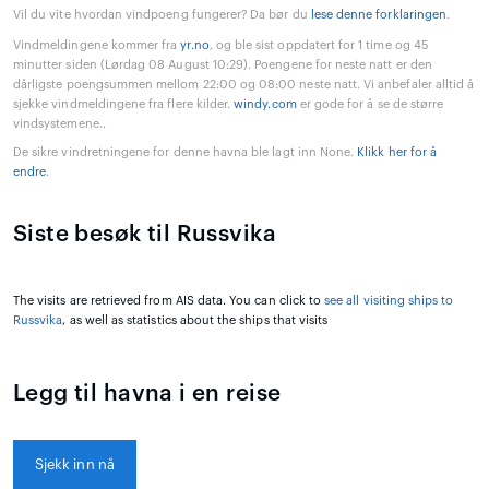
Vil du vite hvordan vindpoeng fungerer? Da bør du
lese denne forklaringen
.
Vindmeldingene kommer fra
yr.no
, og ble sist oppdatert for 1 time og 45
minutter siden (Lørdag 08 August 10:29). Poengene for neste natt er den
dårligste poengsummen mellom 22:00 og 08:00 neste natt. Vi anbefaler alltid å
sjekke vindmeldingene fra flere kilder.
windy.com
er gode for å se de større
vindsystemene..
De sikre vindretningene for denne havna ble lagt inn None.
Klikk her for å
endre
.
Siste besøk til Russvika
The visits are retrieved from AIS data. You can click to
see all visiting ships to
Russvika
, as well as statistics about the ships that visits
Legg til havna i en reise
Sjekk inn nå