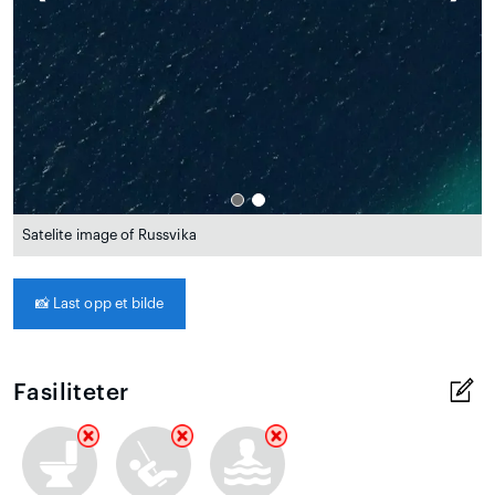
Satelite image of Russvika
📸
Last opp et bilde
Fasiliteter