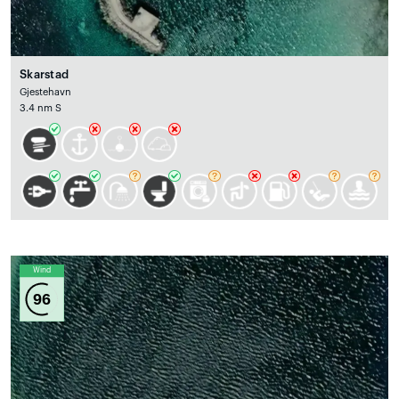
Skarstad
Gjestehavn
3.4 nm S
Wind
96