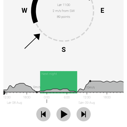
Lør 11:00
W
E
2 m/s from SW
89 points
S
Next night
0m/s
10m/s
12:00
18:00
0:00
6:00
12:00
18:00
Lør 08 Aug
Søn 09 Aug