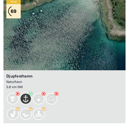
Wind
69
Djupfesthamn
Naturhavn
5.8 nm NW