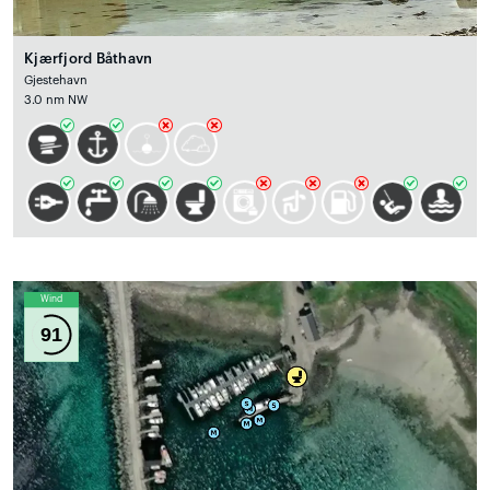
Kjærfjord Båthavn
Gjestehavn
3.0 nm NW
Wind
91