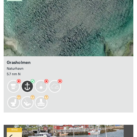
Grasholmen
Naturhavn
5.7 nm N
Wind