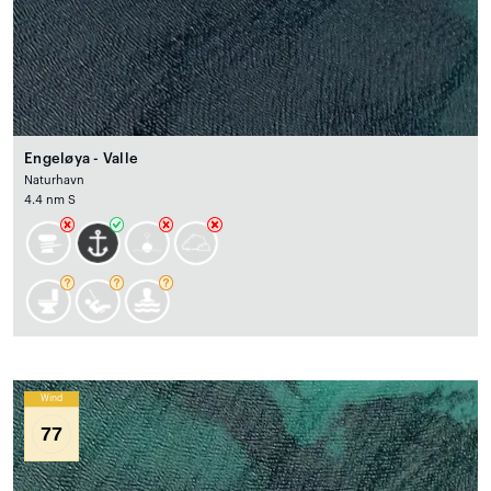
Engeløya - Valle
Naturhavn
4.4 nm S
Wind
77