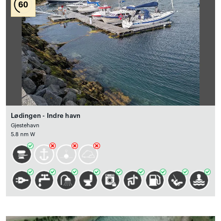
60
Lødingen - Indre havn
Gjestehavn
5.8 nm W