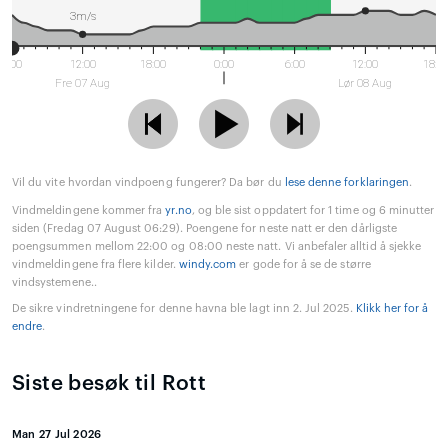
3m/s
6:00
12:00
18:00
0:00
6:00
12:00
18:0
Fre 07 Aug
Lør 08 Aug
Vil du vite hvordan vindpoeng fungerer? Da bør du
lese denne forklaringen
.
Vindmeldingene kommer fra
yr.no
, og ble sist oppdatert for 1 time og 6 minutter
siden (Fredag 07 August 06:29). Poengene for neste natt er den dårligste
poengsummen mellom 22:00 og 08:00 neste natt. Vi anbefaler alltid å sjekke
vindmeldingene fra flere kilder.
windy.com
er gode for å se de større
vindsystemene..
De sikre vindretningene for denne havna ble lagt inn 2. Jul 2025.
Klikk her for å
endre
.
Siste besøk til Rott
Man 27 Jul 2026