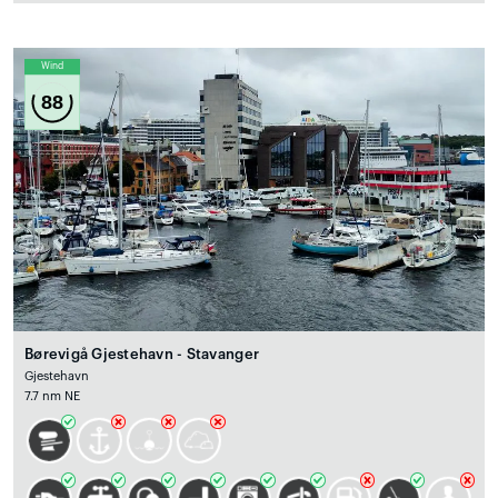
Wind
88
Børevigå Gjestehavn - Stavanger
Gjestehavn
7.7 nm NE