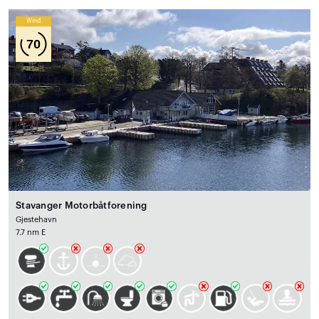
Wind
70
Stavanger Motorbåtforening
Gjestehavn
7.7 nm E