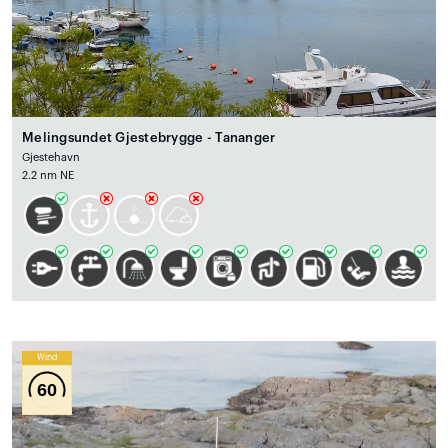
Melingsundet Gjestebrygge - Tananger
Gjestehavn
2.2 nm NE
Wind
60