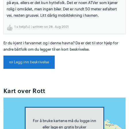
på øya, ellers er det kun hyttefolk. Det er noen ATVer som kjører
rolig i området, men ingen biler. Det er rundt 50 meter asfaltert
vei, resten grusvei. Litt dårlig mobildekning i havnen.
1
x helpful | written on 28. Aug 2021
Er du kjent i farvannet og i denne havna? Da er det til stor hjelp for
andre båtfolk om du legger til en kort beskrivelse.
📜
Legg inn beskrivelse
Kart over Rott
For å bruke kartene må du logge inn
eller lage en gratis bruker