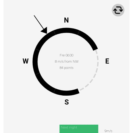
N
Fre 06:00
W
E
8 m/s from NW
84 points
S
Next night
9m/s