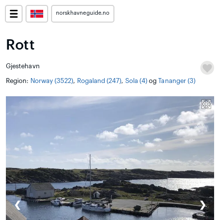
norskhavneguide.no
Rott
Gjestehavn
Region:
Norway (3522)
,
Rogaland (247)
,
Sola (4)
og
Tananger (3)
❮
❯