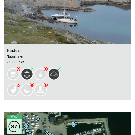
Håstein
Naturhavn
2.9 nm NW
Wind
87