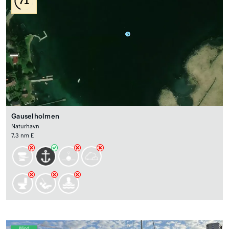
71
Gauselholmen
Naturhavn
7.3 nm E
Wind