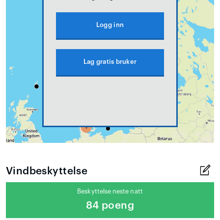
Logg inn
Lag gratis bruker
Vindbeskyttelse
Beskyttelse neste natt
84 poeng