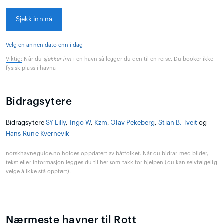
Sjekk inn nå
Velg en annen dato enn i dag
Viktig:
Når du
sjekker inn
i en havn så legger du den til en reise. Du booker ikke
fysisk plass i havna
Bidragsytere
Bidragsytere
SY Lilly
,
Ingo W
,
Kzm
,
Olav Pekeberg
,
Stian B. Tveit
og
Hans-Rune Kvernevik
norskhavneguide.no holdes oppdatert av båtfolket. Når du bidrar med bilder,
tekst eller informasjon legges du til her som takk for hjelpen (du kan selvfølgelig
velge å ikke stå oppført).
Nærmeste havner til Rott