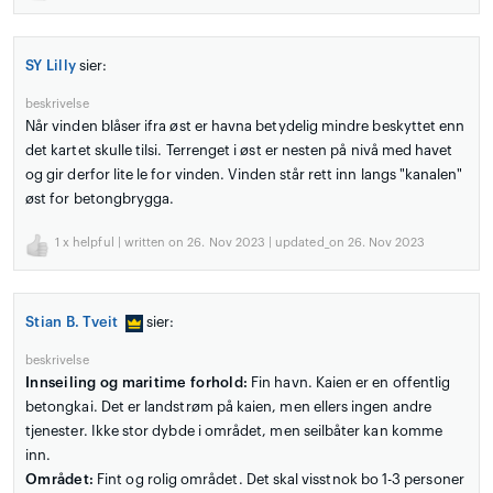
SY Lilly
sier:
beskrivelse
Når vinden blåser ifra øst er havna betydelig mindre beskyttet enn
det kartet skulle tilsi. Terrenget i øst er nesten på nivå med havet
og gir derfor lite le for vinden. Vinden står rett inn langs "kanalen"
øst for betongbrygga.
1
x helpful | written on 26. Nov 2023 | updated_on 26. Nov 2023
Stian B. Tveit
sier:
beskrivelse
Innseiling og maritime forhold:
Fin havn. Kaien er en offentlig
betongkai. Det er landstrøm på kaien, men ellers ingen andre
tjenester. Ikke stor dybde i området, men seilbåter kan komme
inn.
Området:
Fint og rolig området. Det skal visstnok bo 1-3 personer