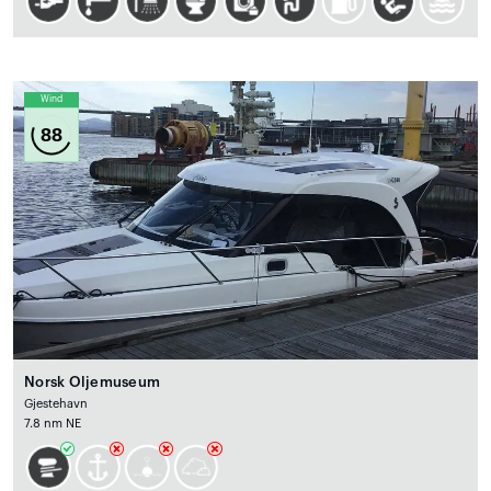
Wind
88
Norsk Oljemuseum
Gjestehavn
7.8 nm NE