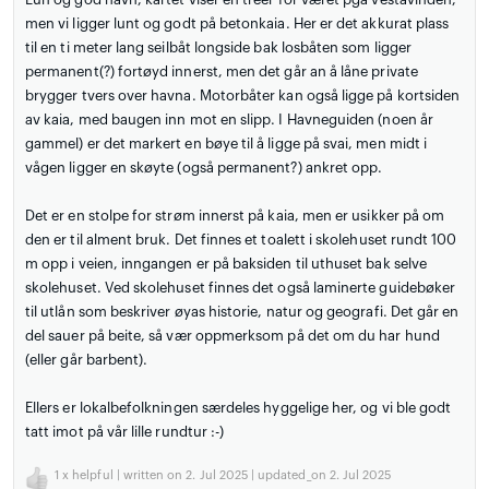
men vi ligger lunt og godt på betonkaia. Her er det akkurat plass
til en ti meter lang seilbåt longside bak losbåten som ligger
permanent(?) fortøyd innerst, men det går an å låne private
brygger tvers over havna. Motorbåter kan også ligge på kortsiden
av kaia, med baugen inn mot en slipp. I Havneguiden (noen år
gammel) er det markert en bøye til å ligge på svai, men midt i
vågen ligger en skøyte (også permanent?) ankret opp.
Det er en stolpe for strøm innerst på kaia, men er usikker på om
den er til alment bruk. Det finnes et toalett i skolehuset rundt 100
m opp i veien, inngangen er på baksiden til uthuset bak selve
skolehuset. Ved skolehuset finnes det også laminerte guidebøker
til utlån som beskriver øyas historie, natur og geografi. Det går en
del sauer på beite, så vær oppmerksom på det om du har hund
(eller går barbent).
Ellers er lokalbefolkningen særdeles hyggelige her, og vi ble godt
tatt imot på vår lille rundtur :-)
1
x helpful | written on 2. Jul 2025 | updated_on 2. Jul 2025