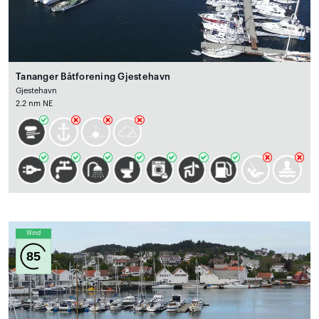
Tananger Båtforening Gjestehavn
Gjestehavn
2.2 nm NE
Wind
85