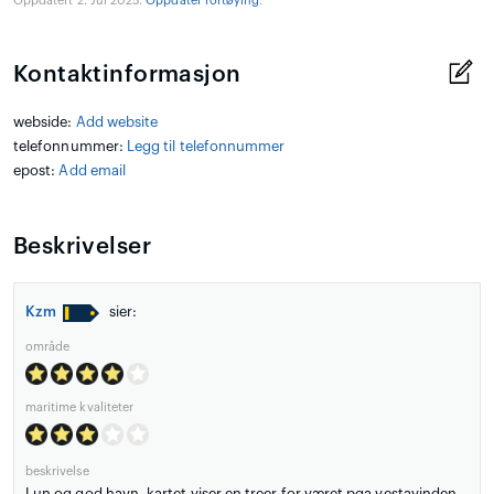
Oppdatert 2. Jul 2025.
Oppdater fortøying
.
Kontaktinformasjon
webside:
Add website
telefonnummer:
Legg til telefonnummer
epost:
Add email
Beskrivelser
Kzm
sier:
område
maritime kvaliteter
beskrivelse
Lun og god havn, kartet viser en treer for været pga vestavinden,