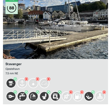
88
Stavanger
Gjestehavn
7.5 nm NE