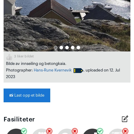
3
liker bildet
Bilde av innseiling og betongkaia.
Photographer:
Hans-Rune Kvernevik
, uploaded on 12. Jul
2023
📸
Last opp et bilde
Fasiliteter