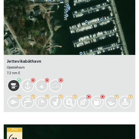
Jettevikabåthavn
Gjestehavn
7.2 nm E
Wind