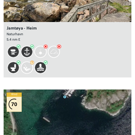
Jamtøya - Heim
Naturhavn
5.4 nm E
Wind
70