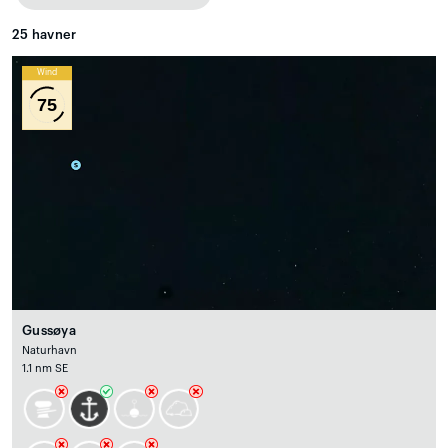
25
havner
Wind
75
Gussøya
Naturhavn
1.1 nm SE