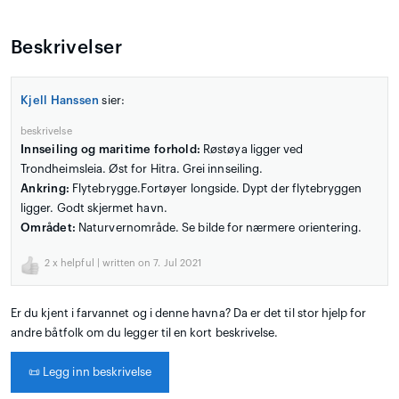
Beskrivelser
Kjell Hanssen
sier:
beskrivelse
Innseiling og maritime forhold:
Røstøya ligger ved
Trondheimsleia. Øst for Hitra. Grei innseiling.
Ankring:
Flytebrygge.Fortøyer longside. Dypt der flytebryggen
ligger. Godt skjermet havn.
Området:
Naturvernområde. Se bilde for nærmere orientering.
2
x helpful | written on 7. Jul 2021
Er du kjent i farvannet og i denne havna? Da er det til stor hjelp for
andre båtfolk om du legger til en kort beskrivelse.
📜
Legg inn beskrivelse