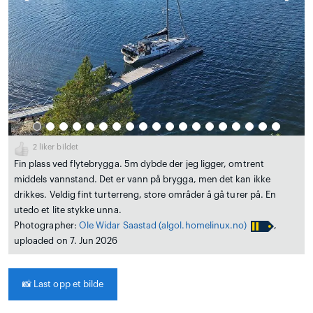
2
liker bildet
Fin plass ved flytebrygga. 5m dybde der jeg ligger, omtrent
middels vannstand. Det er vann på brygga, men det kan ikke
drikkes. Veldig fint turterreng, store områder å gå turer på. En
utedo et lite stykke unna.
Photographer:
Ole Widar Saastad
(algol.homelinux.no)
,
uploaded on 7. Jun 2026
📸
Last opp et bilde