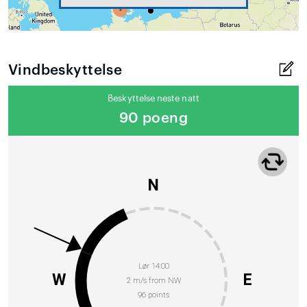
Vindbeskyttelse
Beskyttelse neste natt
90 poeng
N
Lør 14:00
W
E
2 m/s from NW
96 points