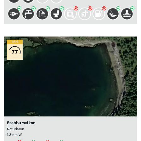
Wind
77
Stabbursvikan
Naturhavn
1.3 nm W