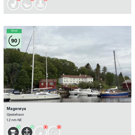
Wind
90
Magerøya
Gjestehavn
1.2 nm NE