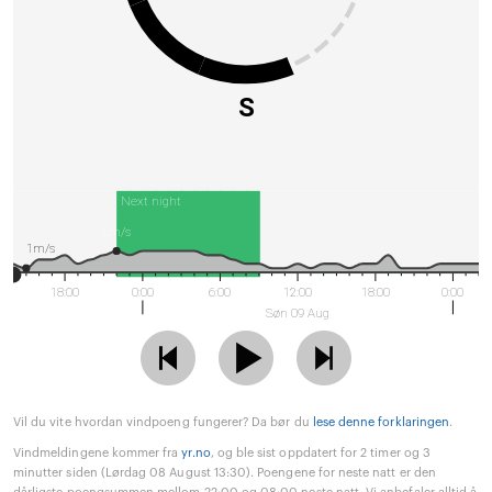
S
Next night
5m/s
1m/s
18:00
0:00
6:00
12:00
18:00
0:00
Søn 09 Aug
Vil du vite hvordan vindpoeng fungerer? Da bør du
lese denne forklaringen
.
Vindmeldingene kommer fra
yr.no
, og ble sist oppdatert for 2 timer og 3
minutter siden (Lørdag 08 August 13:30). Poengene for neste natt er den