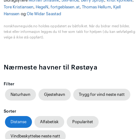
Bidragsytere
Morten Smaavik
,
SixPence
,
Berry Spruijt
,
Knut Kjorkleiv
,
Tore Kristiansen
,
HegeN
,
fortgeblasen.at
,
Thomas Hellum
,
Kjell
Hanssen
og
Ole Widar Saastad
norskhavneguide.no holdes oppdatert av båtfolket. Når du bidrar med bilder,
tekst eller informasjon legges du til her som takk for hjelpen (du kan selvfølgelig
velge å ikke stå oppført).
Nærmeste havner til Røstøya
Filter
Naturhavn
Gjestehavn
Trygg for vind neste natt
Sorter
Distanse
Alfabetisk
Popularitet
Vindbeskyttelse neste natt