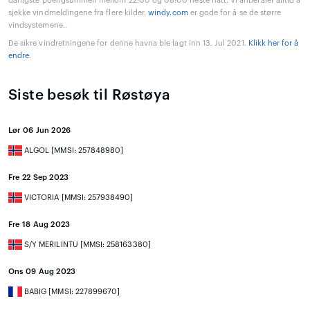
dårligste poengsummen mellom 22:00 og 08:00 neste natt. Vi anbefaler alltid å
sjekke vindmeldingene fra flere kilder.
windy.com
er gode for å se de større
vindsystemene..
De sikre vindretningene for denne havna ble lagt inn 13. Jul 2021.
Klikk her for å
endre
.
Siste besøk til Røstøya
Lør 06 Jun 2026
ALGOL [MMSI: 257848980]
Fre 22 Sep 2023
VICTORIA [MMSI: 257938490]
Fre 18 Aug 2023
S/Y MERILINTU [MMSI: 258163380]
Ons 09 Aug 2023
BABIG [MMSI: 227899670]