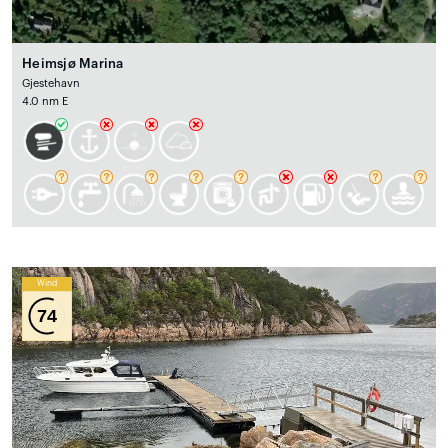
Heimsjø Marina
Gjestehavn
4.0 nm E
Wind
74