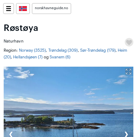
norskhavneguide.no
Røstøya
Naturhavn
Region:
Norway (3525)
,
Trøndelag (309)
,
Sør-Trøndelag (179)
,
Heim
(20)
,
Hellandsjøen (7)
og
Svanem (6)
❮
❯