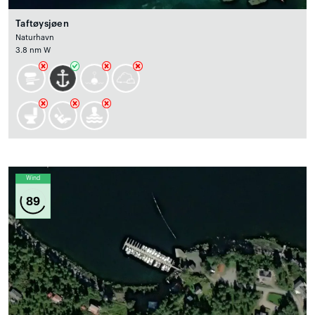
Taftøysjøen
Naturhavn
3.8 nm W
Wind
89