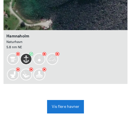
Hamnaholm
Naturhavn
5.8 nm NE
Vis flere havner