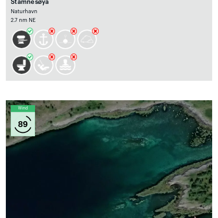
Stamnesøya
Naturhavn
2.7 nm NE
Wind
89