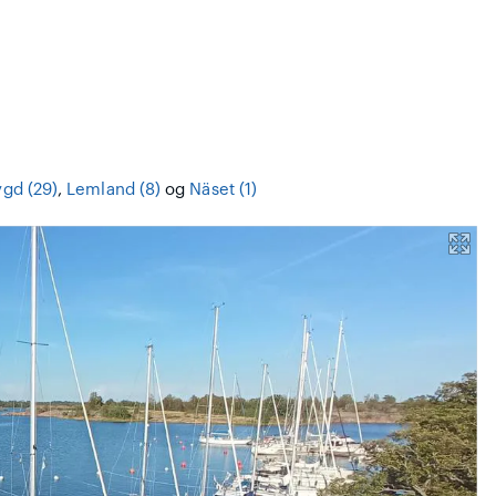
ygd (29)
,
Lemland (8)
og
Näset (1)