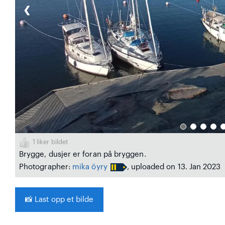
❮
1
liker bildet
Brygge, dusjer er foran på bryggen.
Photographer:
mika öyry
, uploaded on 13. Jan 2023
📸
Last opp et bilde