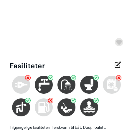
Fasiliteter
Tilgjengelige fasiliteter: Ferskvann til båt, Dusj, Toalett,