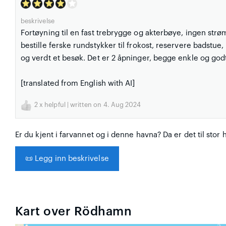
beskrivelse
Fortøyning til en fast trebrygge og akterbøye, ingen strø
bestille ferske rundstykker til frokost, reservere badstue
og verdt et besøk. Det er 2 åpninger, begge enkle og god
[translated from English with AI]
2
x helpful | written on 4. Aug 2024
Er du kjent i farvannet og i denne havna? Da er det til stor 
📜
Legg inn beskrivelse
Kart over Rödhamn