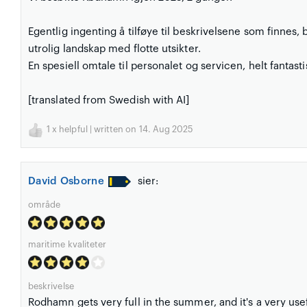
Egentlig ingenting å tilføye til beskrivelsene som finnes
utrolig landskap med flotte utsikter.
En spesiell omtale til personalet og servicen, helt fantasti
[translated from Swedish with AI]
1
x helpful | written on 14. Aug 2025
David Osborne
sier:
område
maritime kvaliteter
beskrivelse
Rodhamn gets very full in the summer, and it's a very use