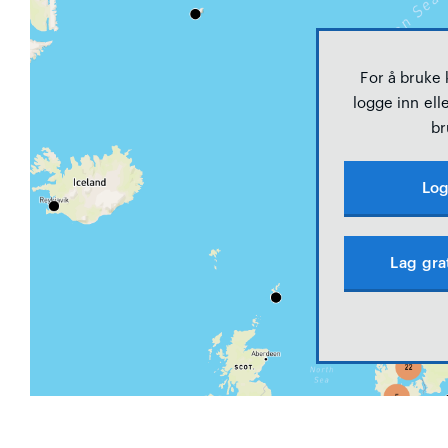
For å bruke
logge inn elle
br
Log
Lag gra