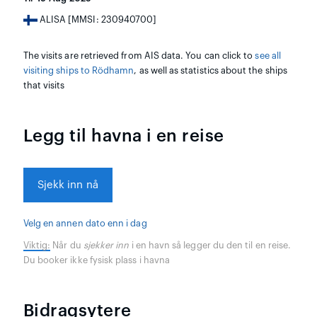
ALISA [MMSI: 230940700]
The visits are retrieved from AIS data. You can click to
see all
visiting ships to Rödhamn
, as well as statistics about the ships
that visits
Legg til havna i en reise
Sjekk inn nå
Velg en annen dato enn i dag
Viktig:
Når du
sjekker inn
i en havn så legger du den til en reise.
Du booker ikke fysisk plass i havna
Bidragsytere