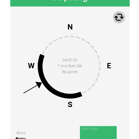
N
Fre 01:00
W
E
7 m/s from SW
86 points
S
Next night
8m/s