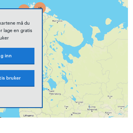
 kartene må du
r lage en gratis
uker
g inn
tis bruker