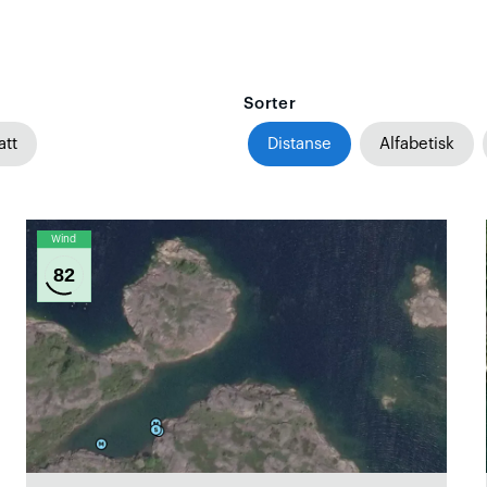
Sorter
att
Distanse
Alfabetisk
Wind
82