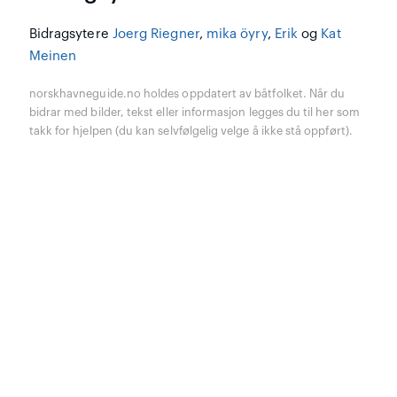
Bidragsytere
Joerg Riegner
,
mika öyry
,
Erik
og
Kat
Meinen
norskhavneguide.no holdes oppdatert av båtfolket. Når du
bidrar med bilder, tekst eller informasjon legges du til her som
takk for hjelpen (du kan selvfølgelig velge å ikke stå oppført).