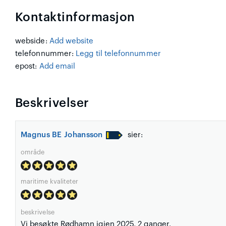
Kontaktinformasjon
webside:
Add website
telefonnummer:
Legg til telefonnummer
epost:
Add email
Beskrivelser
Magnus BE Johansson
sier:
område
maritime kvaliteter
beskrivelse
Vi besøkte Rødhamn igjen 2025, 2 ganger.