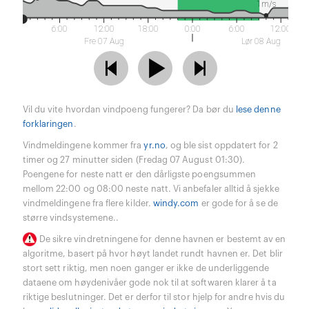
1m/s
6:00
12:00
18:00
0:00
6:00
12:00
Fre 07 Aug
Lør 08 Aug
Vil du vite hvordan vindpoeng fungerer? Da bør du
lese denne
forklaringen
.
Vindmeldingene kommer fra
yr.no
, og ble sist oppdatert for 2
timer og 27 minutter siden (Fredag 07 August 01:30).
Poengene for neste natt er den dårligste poengsummen
mellom 22:00 og 08:00 neste natt. Vi anbefaler alltid å sjekke
vindmeldingene fra flere kilder.
windy.com
er gode for å se de
større vindsystemene..
De sikre vindretningene for denne havnen er bestemt av en
algoritme, basert på hvor høyt landet rundt havnen er. Det blir
stort sett riktig, men noen ganger er ikke de underliggende
dataene om høydenivåer gode nok til at softwaren klarer å ta
riktige beslutninger. Det er derfor til stor hjelp for andre hvis du