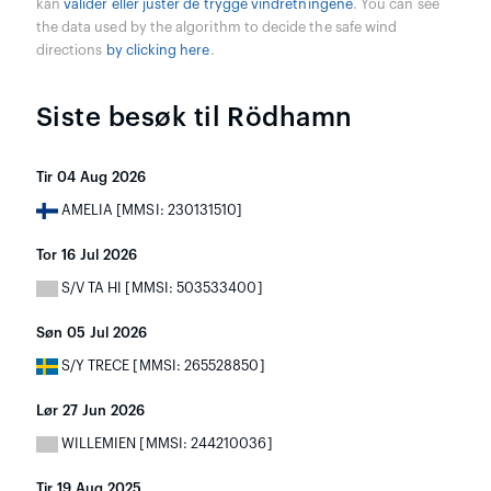
kan
valider eller juster de trygge vindretningene
. You can see
the data used by the algorithm to decide the safe wind
directions
by clicking here
.
Siste besøk til Rödhamn
Tir 04 Aug 2026
AMELIA [MMSI: 230131510]
Tor 16 Jul 2026
S/V TA HI [MMSI: 503533400]
Søn 05 Jul 2026
S/Y TRECE [MMSI: 265528850]
Lør 27 Jun 2026
WILLEMIEN [MMSI: 244210036]
Tir 19 Aug 2025