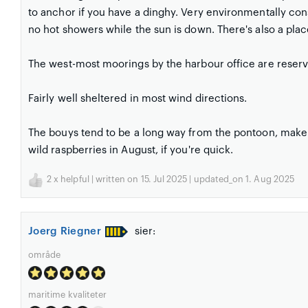
to anchor if you have a dinghy. Very environmentally cons
no hot showers while the sun is down. There's also a plac
The west-most moorings by the harbour office are reser
Fairly well sheltered in most wind directions.
The bouys tend to be a long way from the pontoon, make s
wild raspberries in August, if you're quick.
2
x helpful | written on 15. Jul 2025 | updated_on 1. Aug 2025
Joerg Riegner
sier:
område
maritime kvaliteter