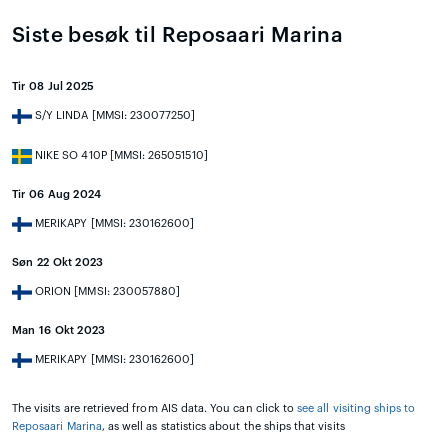
Siste besøk til Reposaari Marina
Tir 08 Jul 2025
S/Y LINDA [MMSI: 230077250]
NIKE SO 410P [MMSI: 265051510]
Tir 06 Aug 2024
MERIKAPY [MMSI: 230162600]
Søn 22 Okt 2023
ORION [MMSI: 230057880]
Man 16 Okt 2023
MERIKAPY [MMSI: 230162600]
The visits are retrieved from AIS data. You can click to
see all visiting ships to
Reposaari Marina
, as well as statistics about the ships that visits