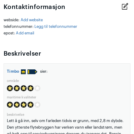
Kontaktinformasjon
webside:
Add website
telefonnummer:
Legg til telefonnummer
epost:
Add email
Beskrivelser
Timbo
sier:
område
maritime kvaliteter
beskrivelse
Lett å gå inn, selv om farleden tidvis er grunn, med 2,8 m dybde.
Den ytterste flytebryggen har verken vann eller landstrøm, men
gå helt opp til servicebygningen dersom du trenger det. Bensin