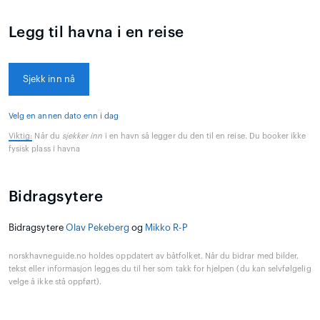
Legg til havna i en reise
Sjekk inn nå
Velg en annen dato enn i dag
Viktig:
Når du
sjekker inn
i en havn så legger du den til en reise. Du booker ikke
fysisk plass i havna
Bidragsytere
Bidragsytere
Olav Pekeberg
og
Mikko R-P
norskhavneguide.no holdes oppdatert av båtfolket. Når du bidrar med bilder,
tekst eller informasjon legges du til her som takk for hjelpen (du kan selvfølgelig
velge å ikke stå oppført).