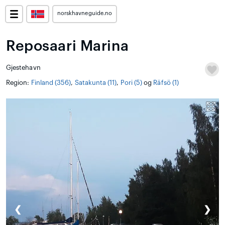
norskhavneguide.no
Reposaari Marina
Gjestehavn
Region:
Finland (356)
,
Satakunta (11)
,
Pori (5)
og
Räfsö (1)
❮
❯