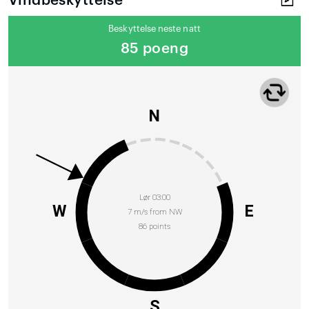
Vindbeskyttelse
Beskyttelse neste natt
85 poeng
N
Lør 03:00
W
E
7 m/s from NW
86 points
S