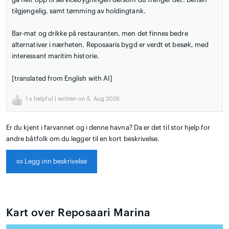
tilgjengelig, samt tømming av holdingtank.
Bar-mat og drikke på restauranten, men det finnes bedre
alternativer i nærheten. Reposaaris bygd er verdt et besøk, med
interessant maritim historie.
[translated from English with AI]
1
x helpful | written on 5. Aug 2026
Er du kjent i farvannet og i denne havna? Da er det til stor hjelp for
andre båtfolk om du legger til en kort beskrivelse.
📜
Legg inn beskrivelse
Kart over Reposaari Marina