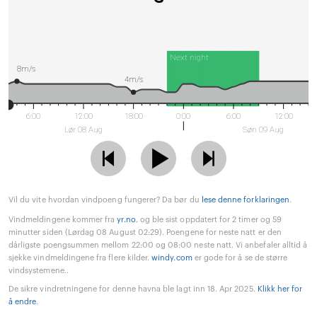
Next night
8m/s
4m/s
6:00
12:00
18:00
0:00
6:00
12:00
Lør 08 Aug
Søn 09 Aug
Vil du vite hvordan vindpoeng fungerer? Da bør du
lese denne forklaringen
.
Vindmeldingene kommer fra
yr.no
, og ble sist oppdatert for 2 timer og 59
minutter siden (Lørdag 08 August 02:29). Poengene for neste natt er den
dårligste poengsummen mellom 22:00 og 08:00 neste natt. Vi anbefaler alltid å
sjekke vindmeldingene fra flere kilder.
windy.com
er gode for å se de større
vindsystemene..
De sikre vindretningene for denne havna ble lagt inn 18. Apr 2025.
Klikk her for
å endre
.