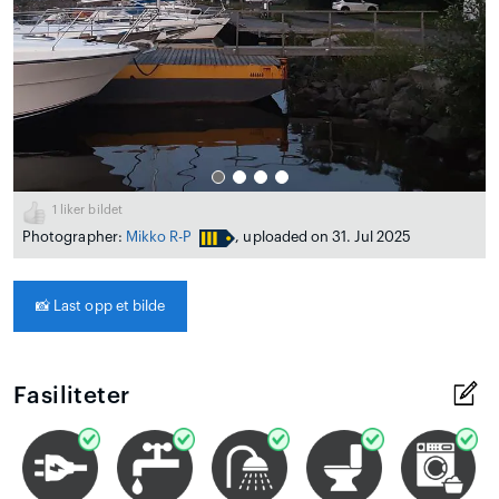
1
liker bildet
Photographer:
Mikko R-P
, uploaded on 31. Jul 2025
📸
Last opp et bilde
Fasiliteter