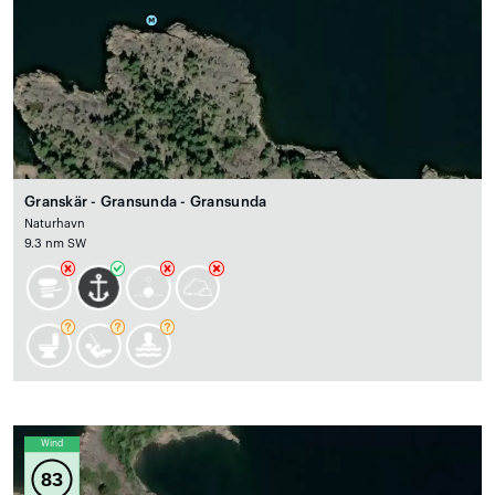
Granskär - Gransunda - Gransunda
Naturhavn
9.3 nm SW
Wind
83