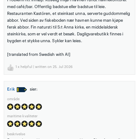
med café/bar. Offentlig badstue eller badstue til leie.
Restauranten Kastören, et steinkast unna, serverte guddommelig
abbor. Ved siden av fiskeboden nær havnen kunne man kjøpe
fersk abbor. Fin natursti til S:t Anna kirke, en middelaldersk
steinkirke, som er vel verdt et besøk. Dagligvarebutikk finnes i
bygden et stykke unna. Sykler kan leies.
[translated from Swedish with AI]
1
x helpful | written on 25. Jul 2026
Erik
sier:
område
maritime kvaliteter
beskrivelse