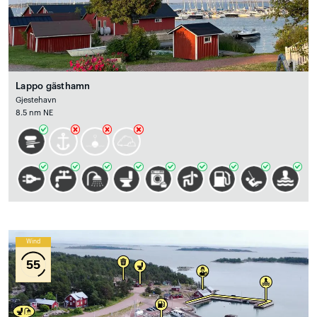
Lappo gästhamn
Gjestehavn
8.5 nm NE
Wind
55