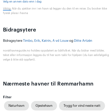
Velg en annen dato enn i dag
Viktig:
Når du
sjekker inn
i en havn så legger du den til en reise. Du booker ikke
fysisk plass i havna
Bidragsytere
Bidragsytere
Timbo
,
Erik
,
Katrin
,
A vd Louw
og
Ditte Artzén
norskhavneguide.no holdes oppdatert av båtfolket. Når du bidrar med bilder,
tekst eller informasjon legges du til her som takk for hjelpen (du kan selvfølgelig
velge å ikke stå oppført).
Nærmeste havner til Remmarhamn
Filter
Naturhavn
Gjestehavn
Trygg for vind neste natt