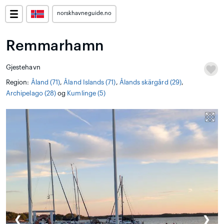
norskhavneguide.no
Remmarhamn
Gjestehavn
Region:
Åland (71)
,
Åland Islands (71)
,
Ålands skärgård (29)
,
Archipelago (28)
og
Kumlinge (5)
❮
❯