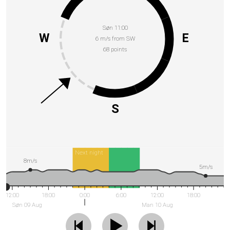
Søn 11:00
W
E
6 m/s from SW
68 points
S
Next night
8m/s
5m/s
12:00
18:00
0:00
6:00
12:00
18:00
Søn 09 Aug
Man 10 Aug