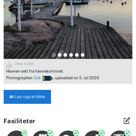
1
liker bildet
Havnen sett fra havnekontoret.
Photographer:
Erik
, uploaded on 5. Jul 2026
📸
Last opp et bilde
Fasiliteter