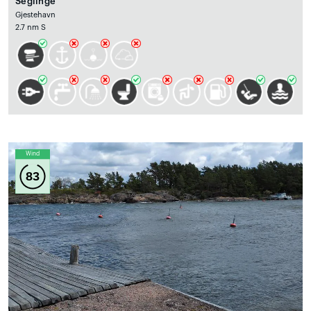
Seglinge
Gjestehavn
2.7 nm S
Wind
83