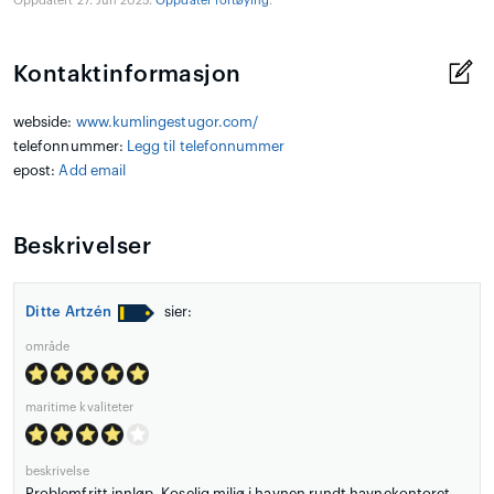
Oppdatert 27. Jun 2025.
Oppdater fortøying
.
Kontaktinformasjon
webside:
www.kumlingestugor.com/
telefonnummer:
Legg til telefonnummer
epost:
Add email
Beskrivelser
Ditte Artzén
sier:
område
maritime kvaliteter
beskrivelse
Problemfritt innløp. Koselig miljø i havnen rundt havnekontoret