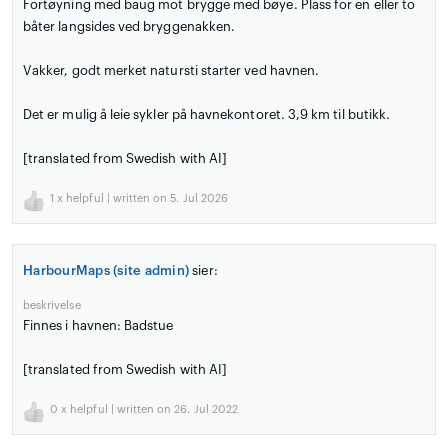
Fortøyning med baug mot brygge med bøye. Plass for en eller to
båter langsides ved bryggenakken.
Vakker, godt merket natursti starter ved havnen.
Det er mulig å leie sykler på havnekontoret. 3,9 km til butikk.
[translated from Swedish with AI]
1
x helpful | written on 5. Jul 2026
HarbourMaps (site admin)
sier:
beskrivelse
Finnes i havnen: Badstue
[translated from Swedish with AI]
0
x helpful | written on 26. Jul 2022