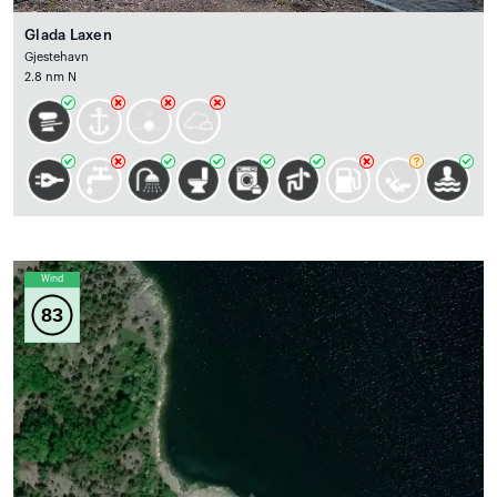
Glada Laxen
Gjestehavn
2.8 nm N
Wind
83