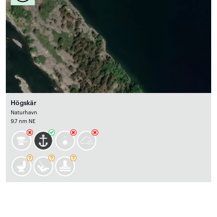
Högskär
Naturhavn
9.7 nm NE