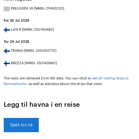
PREUSSEN VII [MMSI: 211453220]
Fre 25 Jul 2025
LISA B [MMSI: 230145480]
Tor 24 Jul 2025
TRIANA [MMSI: 230093770]
BREZZA [MMSI: 230143960]
The visits are retrieved from AIS data. You can click to
see all visiting ships to
Remmarhamn
, as well as statistics about the ships that visits
Legg til havna i en reise
Sjekk inn nå