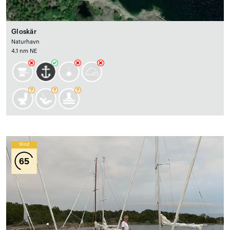
Gloskär
Naturhavn
4.1 nm NE
Wind
65