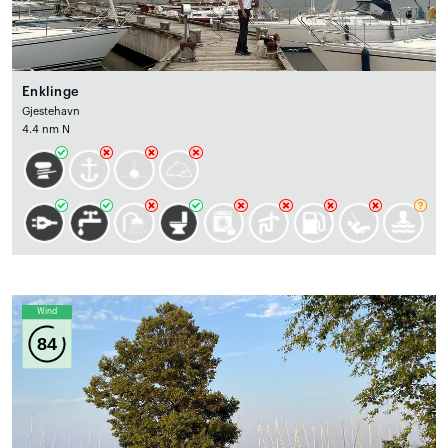
Enklinge
Gjestehavn
4.4 nm N
Wind
84