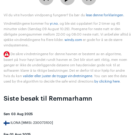
Vil du vite hvordan vindpoeng fungerer? Da bør du
lese denne forklaringen
.
Vindmeldingene kommer fra
yr.no
, og ble sist oppdatert for 2 timer og 45
minutter siden (Søndag 09 August 10:29). Poengene for neste natt er den
dårligste poengsummen mellom 22:00 og 08:00 neste natt. Vi anbefaler alltid å
sjekke vindmeldingene fra flere kilder.
windy.com
er gode for å se de større
vindsystemene..
De sikre vindretningene for denne havnen er bestemt av en algoritme,
basert på hvor høyt landet rundt havnen er. Det blir stort sett riktig, men noen
ganger er ikke de underliggende dataene om høydenivåer gode nok til at
softwaren klarer å ta riktige beslutninger. Det er derfor til stor hjelp for andre
hvis du kan
valider eller juster de trygge vindretningene
. You can see the data
used by the algorithm to decide the safe wind directions
by clicking here
.
Siste besøk til Remmarhamn
Søn 03 Aug 2025
ILONA [MMSI: 230073100]
Fre 01 Aug 2025