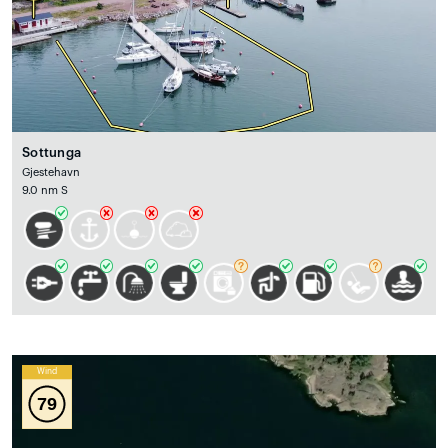
Sottunga
Gjestehavn
9.0 nm S
Wind
79