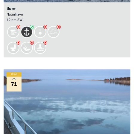
Burø
Naturhavn
1.2 nm SW
Wind
71