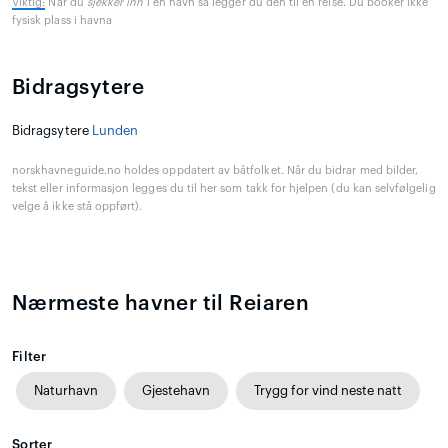
Viktig:
Når du
sjekker inn
i en havn så legger du den til en reise. Du booker ikke
fysisk plass i havna
Bidragsytere
Bidragsytere
Lunden
norskhavneguide.no holdes oppdatert av båtfolket. Når du bidrar med bilder,
tekst eller informasjon legges du til her som takk for hjelpen (du kan selvfølgelig
velge å ikke stå oppført).
Nærmeste havner til Reiaren
Filter
Naturhavn
Gjestehavn
Trygg for vind neste natt
Sorter