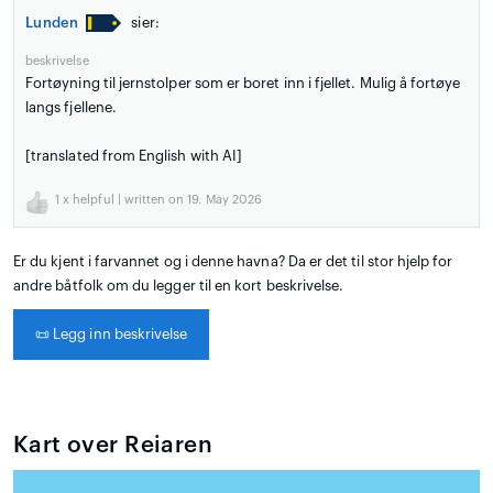
Lunden
sier:
beskrivelse
Fortøyning til jernstolper som er boret inn i fjellet. Mulig å fortøye
langs fjellene.
[translated from English with AI]
1
x helpful | written on 19. May 2026
Er du kjent i farvannet og i denne havna? Da er det til stor hjelp for
andre båtfolk om du legger til en kort beskrivelse.
📜
Legg inn beskrivelse
Kart over Reiaren