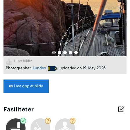
1
liker bildet
Photographer:
Lunden
, uploaded on 19. May 2026
📸
Last opp et bilde
Fasiliteter