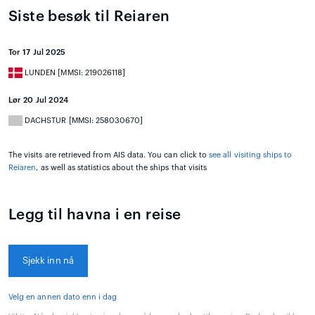
Siste besøk til Reiaren
Tor 17 Jul 2025
LUNDEN [MMSI: 219026118]
Lør 20 Jul 2024
DACHSTUR [MMSI: 258030670]
The visits are retrieved from AIS data. You can click to
see all visiting ships to
Reiaren
, as well as statistics about the ships that visits
Legg til havna i en reise
Sjekk inn nå
Velg en annen dato enn i dag