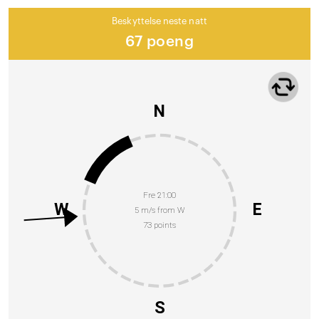
Beskyttelse neste natt
67 poeng
N
Fre 21:00
W
E
5 m/s from W
73 points
S