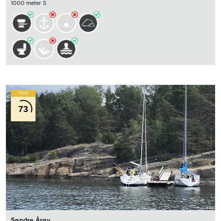
1000 meter S
Wind
73
Søndre Årøy