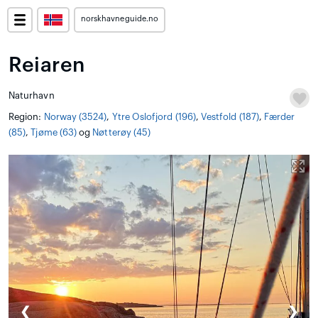
norskhavneguide.no
Reiaren
Naturhavn
Region:
Norway (3524)
,
Ytre Oslofjord (196)
,
Vestfold (187)
,
Færder
(85)
,
Tjøme (63)
og
Nøtterøy (45)
❮
❯