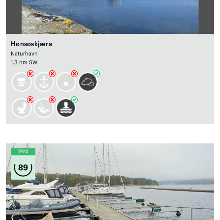
Hønsøskjæra
Naturhavn
1.3 nm SW
Wind
89