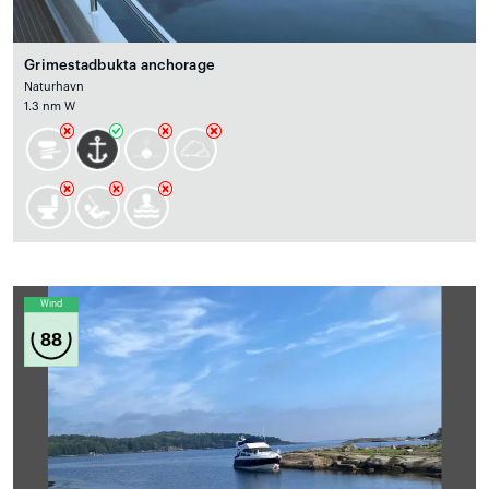
Grimestadbukta anchorage
Naturhavn
1.3 nm W
Wind
88