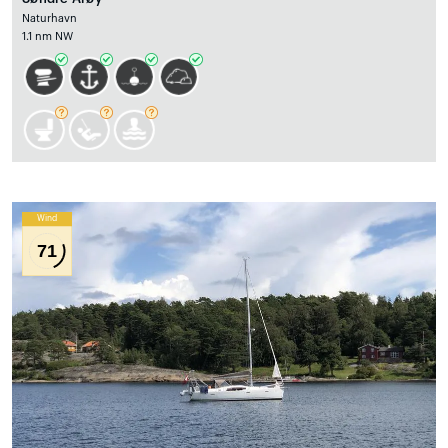
Naturhavn
1.1 nm NW
Wind
71