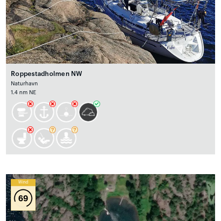
Roppestadholmen NW
Naturhavn
1.4 nm NE
Wind
69