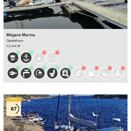
Mågerø Marina
Gjestehavn
1.3 nm W
Wind
67