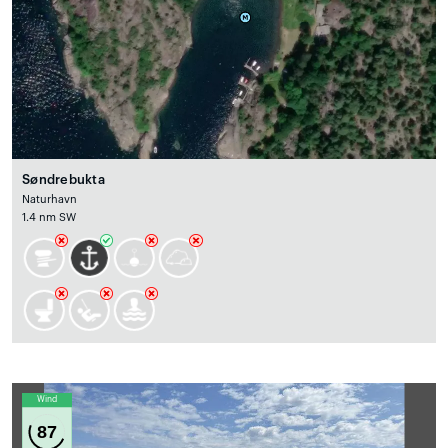
Søndrebukta
Naturhavn
1.4 nm SW
Wind
87