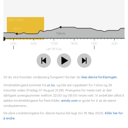
Next night
4m/s
10m/s
0:00
6:00
12:00
18:00
0:00
6:00
Lør 08 Aug
Vil du vite hvordan vindpoeng fungerer? Da bør du
lese denne forklaringen
.
Vindmeldingene kommer fra
yr.no
, og ble sist oppdatert for 1 time og 29
minutter siden (Fredag 07 August 21:29). Poengene for neste natt er den
dårligste poengsummen mellom 22:00 og 08:00 neste natt. Vi anbefaler alltid å
sjekke vindmeldingene fra flere kilder.
windy.com
er gode for å se de større
vindsystemene..
De sikre vindretningene for denne havna ble lagt inn 19. May 2026.
Klikk her for
å endre
.