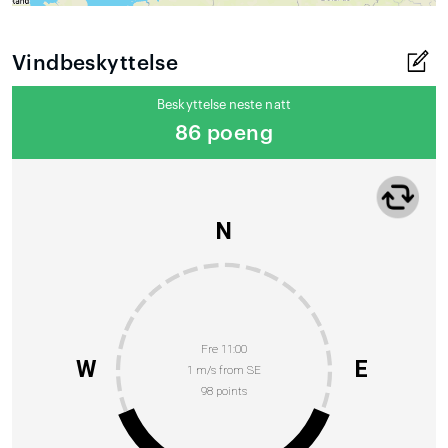
Vindbeskyttelse
Beskyttelse neste natt
86 poeng
N
Fre 11:00
W
E
1 m/s from SE
98 points