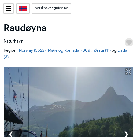
norskhavneguide.no
Raudøyna
Naturhavn
Region:
Norway (3522)
,
Møre og Romsdal (309)
,
Ørsta (11)
og
Liadal
(3)
❮
❯