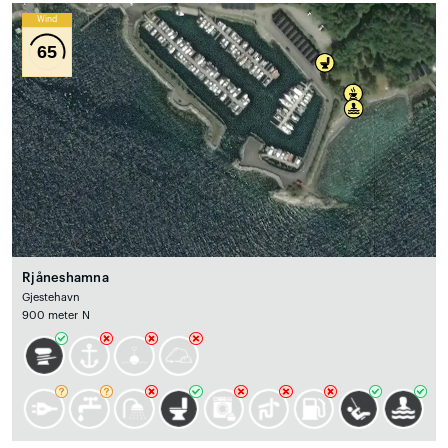
Wind
65
Rjåneshamna
Gjestehavn
900 meter N