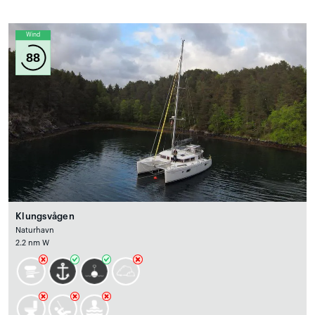
Wind
88
Klungsvågen
Naturhavn
2.2 nm W