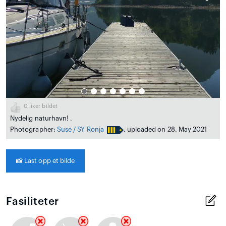
0
liker bildet
Nydelig naturhavn! .
Photographer:
Suse / SY Ronja
, uploaded on 28. May 2021
📸
Last opp et bilde
Fasiliteter