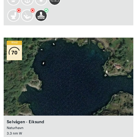
Wind
70
Selvågen - Eiksund
Naturhavn
3.3 nm W