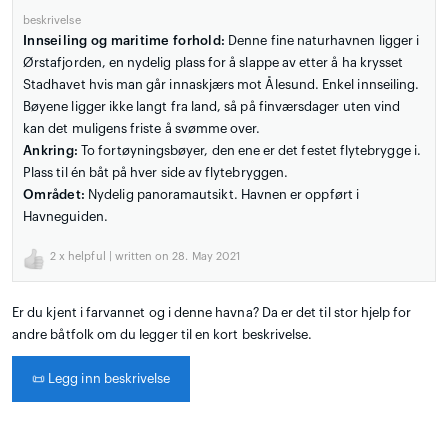
beskrivelse
Innseiling og maritime forhold:
Denne fine naturhavnen ligger i
Ørstafjorden, en nydelig plass for å slappe av etter å ha krysset
Stadhavet hvis man går innaskjærs mot Ålesund. Enkel innseiling.
Bøyene ligger ikke langt fra land, så på finværsdager uten vind
kan det muligens friste å svømme over.
Ankring:
To fortøyningsbøyer, den ene er det festet flytebrygge i.
Plass til én båt på hver side av flytebryggen.
Området:
Nydelig panoramautsikt. Havnen er oppført i
Havneguiden.
2
x helpful | written on 28. May 2021
Er du kjent i farvannet og i denne havna? Da er det til stor hjelp for
andre båtfolk om du legger til en kort beskrivelse.
📜
Legg inn beskrivelse