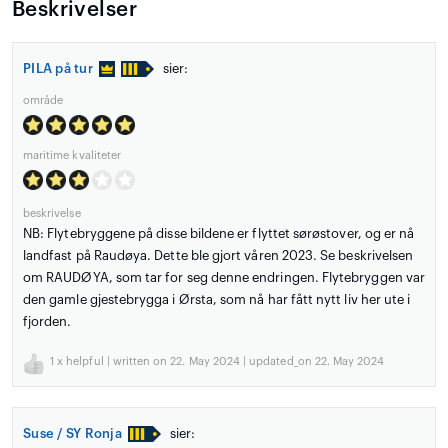
Beskrivelser
PILA på tur
sier:
område
maritime kvaliteter
beskrivelse
NB: Flytebryggene på disse bildene er flyttet sørøstover, og er nå
landfast på Raudøya. Dette ble gjort våren 2023. Se beskrivelsen
om RAUDØYA, som tar for seg denne endringen. Flytebryggen var
den gamle gjestebrygga i Ørsta, som nå har fått nytt liv her ute i
fjorden.
1
x helpful | written on 22. May 2024 | updated_on 22. May 2024
Suse / SY Ronja
sier: