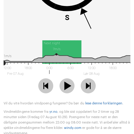
S
Next night
7m/s
1m/s
12:00
18:00
0:00
6:00
12:00
18:00
Fre 07 Aug
Lør 08 Aug
Vil du vite hvordan vindpoeng fungerer? Da bør du
lese denne forklaringen
.
Vindmeldingene kommer fra
yr.no
, og ble sist oppdatert for 2 timer og 28
minutter siden (Fredag 07 August 10:29). Poengene for neste natt er den
dårligste poengsummen mellom 22:00 og 08:00 neste natt. Vi anbefaler alltid å
sjekke vindmeldingene fra flere kilder.
windy.com
er gode for å se de større
vindsystemene..