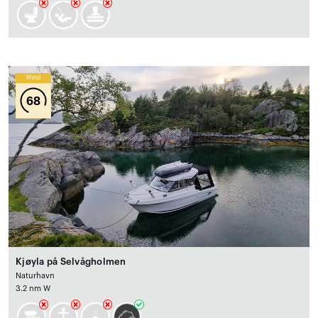
Wind
68
Kjøyla på Selvågholmen
Naturhavn
3.2 nm W