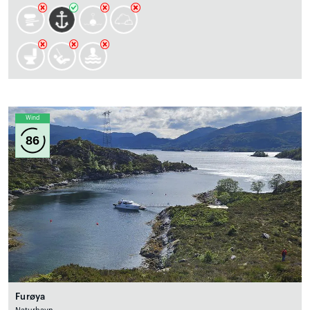
Wind
86
Furøya