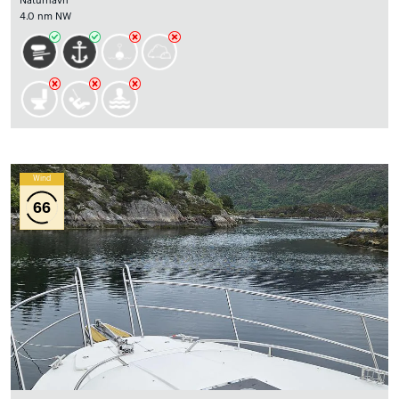
Naturhavn
4.0 nm NW
Wind
66