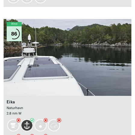
Wind
86
Eika
Naturhavn
2.8 nm W