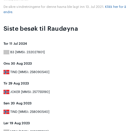
De sikre vindretningene for denne havna ble lagt inn 13. Jul 2021.
Klikk her for å
endre
.
Siste besøk til Raudøyna
Tor 11 Jul 2024
B3 [MMSI: 232027801]
Ons 30 Aug 2023
TIND [MMSI: 258090540]
Tir 29 Aug 2023
JOKER [MMSI: 257755190]
Søn 20 Aug 2023
TIND [MMSI: 258090540]
Lør 19 Aug 2023