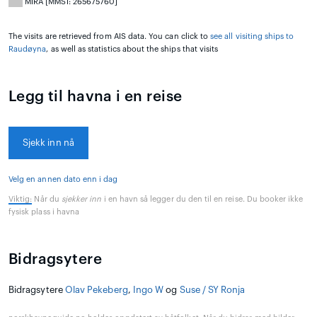
MIRA [MMSI: 265675760]
The visits are retrieved from AIS data. You can click to
see all visiting ships to
Raudøyna
, as well as statistics about the ships that visits
Legg til havna i en reise
Sjekk inn nå
Velg en annen dato enn i dag
Viktig:
Når du
sjekker inn
i en havn så legger du den til en reise. Du booker ikke
fysisk plass i havna
Bidragsytere
Bidragsytere
Olav Pekeberg
,
Ingo W
og
Suse / SY Ronja