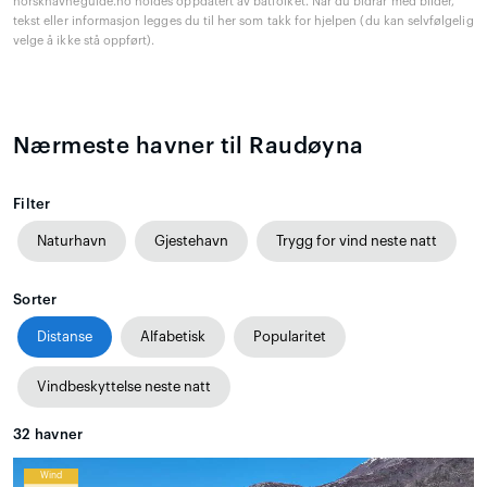
norskhavneguide.no holdes oppdatert av båtfolket. Når du bidrar med bilder,
tekst eller informasjon legges du til her som takk for hjelpen (du kan selvfølgelig
velge å ikke stå oppført).
Nærmeste havner til Raudøyna
Filter
Naturhavn
Gjestehavn
Trygg for vind neste natt
Sorter
Distanse
Alfabetisk
Popularitet
Vindbeskyttelse neste natt
32
havner
Wind