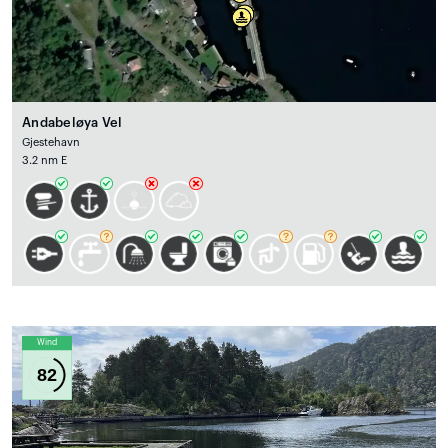
Andabeløya Vel
Gjestehavn
3.2 nm E
Wind
82