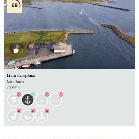
69
Lista svaiplass
Naturhavn
7.2 nm S