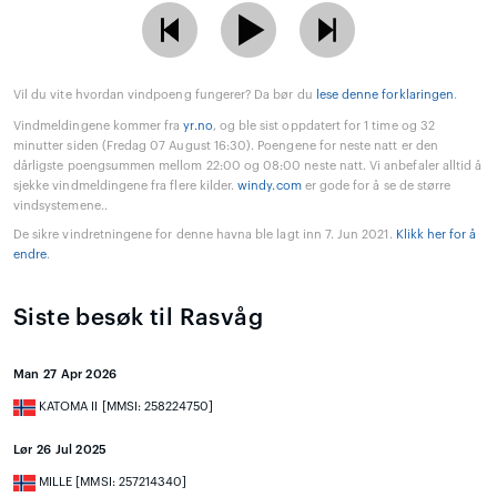
Vil du vite hvordan vindpoeng fungerer? Da bør du
lese denne forklaringen
.
Vindmeldingene kommer fra
yr.no
, og ble sist oppdatert for 1 time og 32
minutter siden (Fredag 07 August 16:30). Poengene for neste natt er den
dårligste poengsummen mellom 22:00 og 08:00 neste natt. Vi anbefaler alltid å
sjekke vindmeldingene fra flere kilder.
windy.com
er gode for å se de større
vindsystemene..
De sikre vindretningene for denne havna ble lagt inn 7. Jun 2021.
Klikk her for å
endre
.
Siste besøk til Rasvåg
Man 27 Apr 2026
KATOMA II [MMSI: 258224750]
Lør 26 Jul 2025
MILLE [MMSI: 257214340]