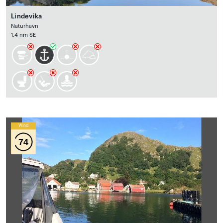
Lindevika
Naturhavn
1.4 nm SE
Wind
74