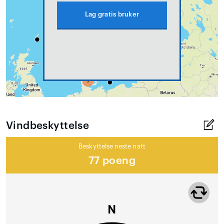
Lag gratis bruker
Vindbeskyttelse
Beskyttelse neste natt
77 poeng
N