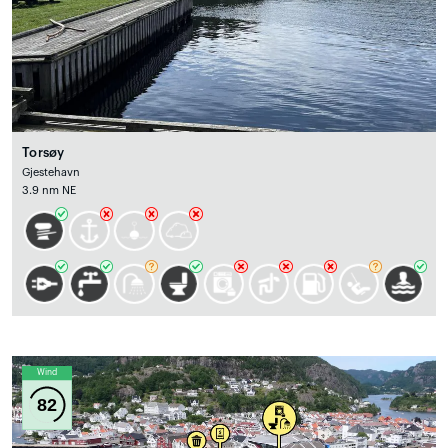
Torsøy
Gjestehavn
3.9 nm NE
Wind
82