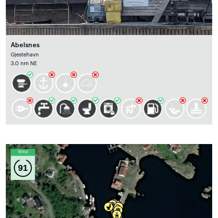
Abelsnes
Gjestehavn
3.0 nm NE
Wind
91