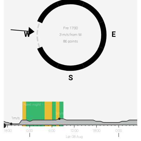
Fre 17:00
W
E
3 m/s from W
86 points
S
Next night
5m/s
1m/s
18:00
0:00
6:00
12:00
18:00
0:00
Lør 08 Aug