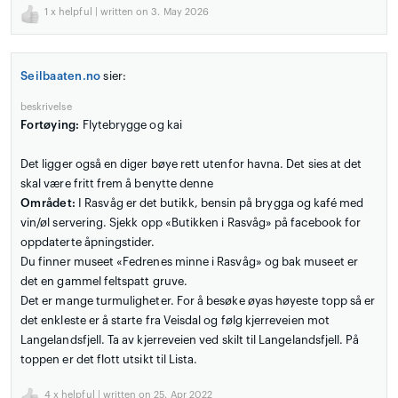
1
x helpful | written on 3. May 2026
Seilbaaten.no
sier:
beskrivelse
Fortøying:
Flytebrygge og kai
Det ligger også en diger bøye rett utenfor havna. Det sies at det
skal være fritt frem å benytte denne
Området:
I Rasvåg er det butikk, bensin på brygga og kafé med
vin/øl servering. Sjekk opp «Butikken i Rasvåg» på facebook for
oppdaterte åpningstider.
Du finner museet «Fedrenes minne i Rasvåg» og bak museet er
det en gammel feltspatt gruve.
Det er mange turmuligheter. For å besøke øyas høyeste topp så er
det enkleste er å starte fra Veisdal og følg kjerreveien mot
Langelandsfjell. Ta av kjerreveien ved skilt til Langelandsfjell. På
toppen er det flott utsikt til Lista.
4
x helpful | written on 25. Apr 2022