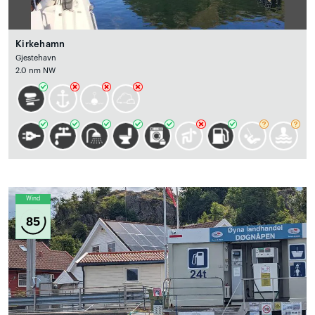
Kirkehamn
Gjestehavn
2.0 nm NW
Wind
85