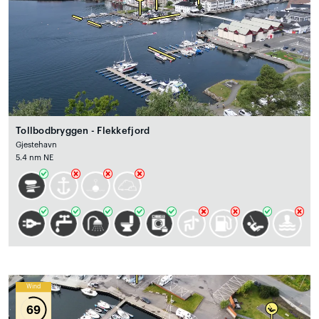
Tollbodbryggen - Flekkefjord
Gjestehavn
5.4 nm NE
Wind
69