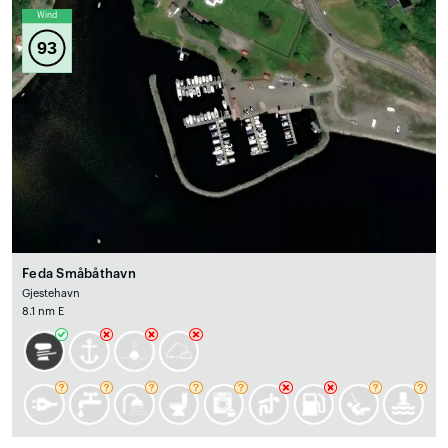
Wind
93
Feda Småbåthavn
Gjestehavn
8.1 nm E