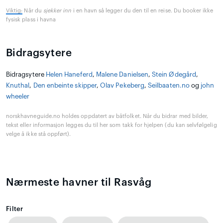
Viktig:
Når du
sjekker inn
i en havn så legger du den til en reise. Du booker ikke
fysisk plass i havna
Bidragsytere
Bidragsytere
Helen Haneferd
,
Malene Danielsen
,
Stein Ødegård
,
Knuthal
,
Den enbeinte skipper
,
Olav Pekeberg
,
Seilbaaten.no
og
john
wheeler
norskhavneguide.no holdes oppdatert av båtfolket. Når du bidrar med bilder,
tekst eller informasjon legges du til her som takk for hjelpen (du kan selvfølgelig
velge å ikke stå oppført).
Nærmeste havner til Rasvåg
Filter