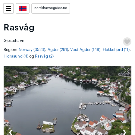
norskhavneguide.no
Rasvåg
Gjestehavn
Region:
Norway (3523)
,
Agder (291)
,
Vest-Agder (148)
,
Flekkefjord (11)
,
Hidrasund (4)
og
Rasvåg (2)
❮
❯