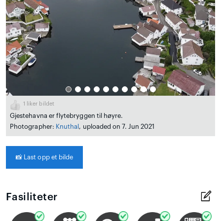
1
liker bildet
Gjestehavna er flytebryggen til høyre.
Photographer:
Knuthal
, uploaded on 7. Jun 2021
📸
Last opp et bilde
Fasiliteter