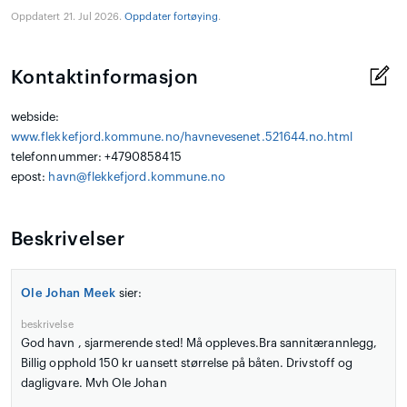
Oppdatert 21. Jul 2026.
Oppdater fortøying
.
Kontaktinformasjon
webside:
www.flekkefjord.kommune.no/havnevesenet.521644.no.html
telefonnummer: +4790858415
epost:
havn@flekkefjord.kommune.no
Beskrivelser
Ole Johan Meek
sier:
beskrivelse
God havn , sjarmerende sted! Må oppleves.Bra sannitærannlegg,
Billig opphold 150 kr uansett størrelse på båten. Drivstoff og
dagligvare. Mvh Ole Johan