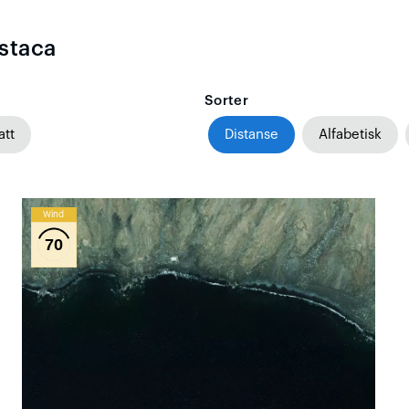
Estaca
Sorter
att
Distanse
Alfabetisk
Wind
70