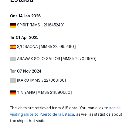
Ons 14 Jan 2026
SPIRIT [MMSI: 211645240]
Tir 01 Apr 2025
S/C SAONA [MMSI: 225995480]
ARAWAK-SOLO-SAILOR [MMSI: 227021570]
Tor 07 Nov 2024
IKARO [MMSI: 227063180]
YIN YANG [MMSI: 211890680]
The visits are retrieved from AIS data. You can click to
see all
visiting ships to Puerto de la Estaca
, as well as statistics about
the ships that visits