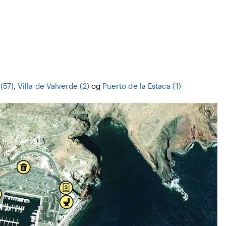
(57)
,
Villa de Valverde (2)
og
Puerto de la Estaca (1)