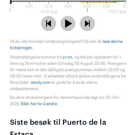
0:00
6:00
12:00
18:00
0:00
6:00
12:00
Tor 06 Aug
Fre 07 Aug
Vil du vite hvordan vindpoeng fungerer? Da bør du
lese denne
forklaringen
.
Vindmeldingene kommer fra
yr.no
, og ble sist oppdatert for 1
time og 24 minutter siden (Onsdag 05 August 23:18). Poengene
for neste natt er den dårligste poengsummen mellom 22:00 og
08:00 neste natt. Vi anbefaler alltid å sjekke vindmeldingene fra
flere kilder.
windy.com
er gode for å se de større
vindsystemene..
De sikre vindretningene for denne havna ble lagt inn 20. Oct
2025.
Klikk her for å endre
.
Siste besøk til Puerto de la
Estaca