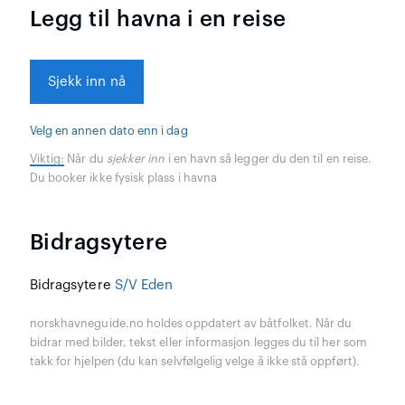
Legg til havna i en reise
Sjekk inn nå
Velg en annen dato enn i dag
Viktig:
Når du
sjekker inn
i en havn så legger du den til en reise.
Du booker ikke fysisk plass i havna
Bidragsytere
Bidragsytere
S/V Eden
norskhavneguide.no holdes oppdatert av båtfolket. Når du
bidrar med bilder, tekst eller informasjon legges du til her som
takk for hjelpen (du kan selvfølgelig velge å ikke stå oppført).