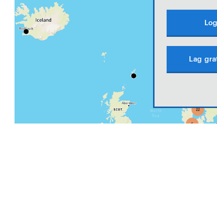
Log
Lag gra