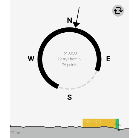
N
Tor 00:00
W
E
12 m/s from N
76 points
S
Next night
9m/s
12m/s