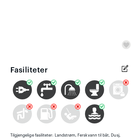
Fasiliteter
Tilgjengelige fasiliteter: Landstrøm, Ferskvann til båt, Dusj,