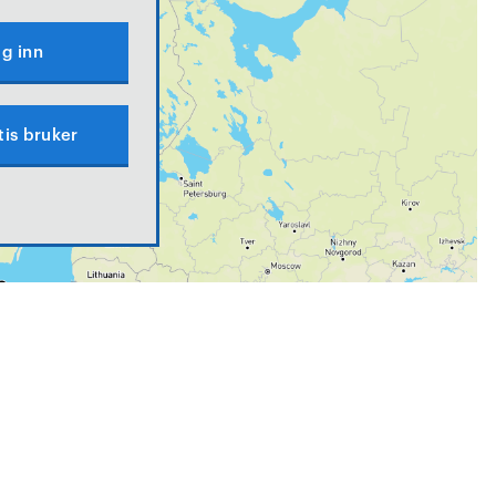
g inn
tis bruker