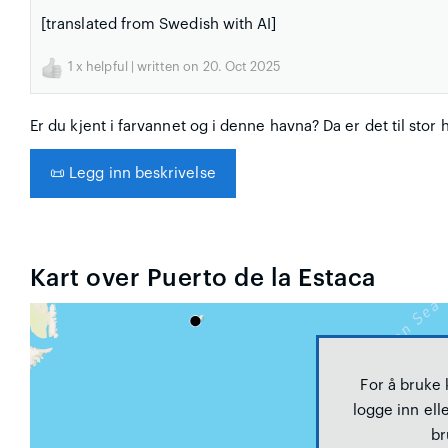
[translated from Swedish with AI]
1
x helpful | written on 20. Oct 2025
Er du kjent i farvannet og i denne havna? Da er det til stor 
📜
Legg inn beskrivelse
Kart over Puerto de la Estaca
For å bruke
logge inn elle
br