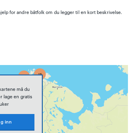
hjelp for andre båtfolk om du legger til en kort beskrivelse.
 kartene må du
r lage en gratis
uker
g inn