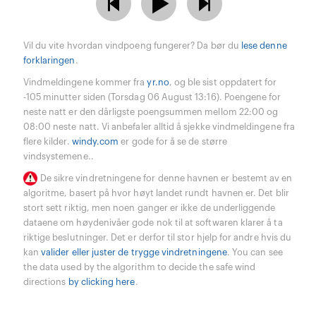
Vil du vite hvordan vindpoeng fungerer? Da bør du
lese denne
forklaringen
.
Vindmeldingene kommer fra
yr.no
, og ble sist oppdatert for
-105 minutter siden (Torsdag 06 August 13:16). Poengene for
neste natt er den dårligste poengsummen mellom 22:00 og
08:00 neste natt. Vi anbefaler alltid å sjekke vindmeldingene fra
flere kilder.
windy.com
er gode for å se de større
vindsystemene..
De sikre vindretningene for denne havnen er bestemt av en
algoritme, basert på hvor høyt landet rundt havnen er. Det blir
stort sett riktig, men noen ganger er ikke de underliggende
dataene om høydenivåer gode nok til at softwaren klarer å ta
riktige beslutninger. Det er derfor til stor hjelp for andre hvis du
kan
valider eller juster de trygge vindretningene
. You can see
the data used by the algorithm to decide the safe wind
directions
by clicking here
.