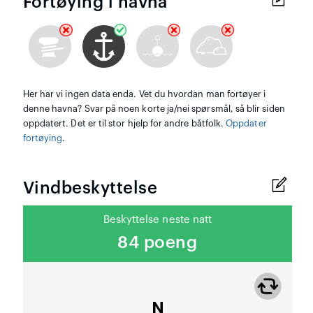
Fortøying i havna
Her har vi ingen data enda. Vet du hvordan man fortøyer i
denne havna? Svar på noen korte ja/nei spørsmål, så blir siden
oppdatert. Det er til stor hjelp for andre båtfolk.
Oppdater
fortøying
.
Vindbeskyttelse
Beskyttelse neste natt
84 poeng
N