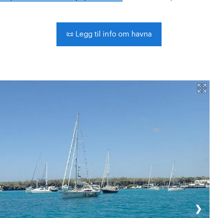
📜
Legg til info om havna
❯