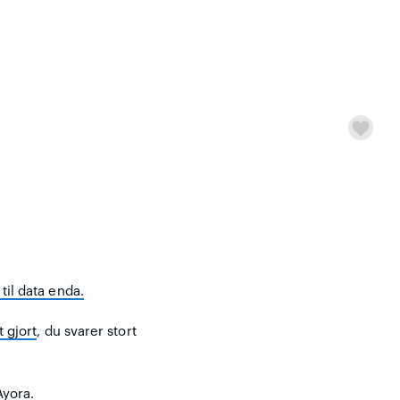
til data enda.
t gjort
, du svarer stort
Ayora.