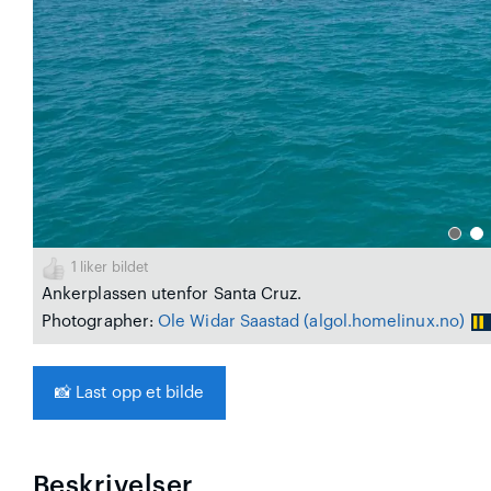
1
liker bildet
Ankerplassen utenfor Santa Cruz.
Photographer:
Ole Widar Saastad
(algol.homelinux.no)
📸
Last opp et bilde
Beskrivelser