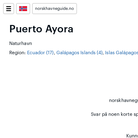
norskhavneguide.no
Puerto Ayora
Naturhavn
Region:
Ecuador (17)
,
Galápagos Islands (4)
,
Islas Galápagos
norskhavneg
Svar på noen korte spø
Kunns