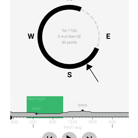
Tor 17:00
W
E
5 m/s from SE
90 points
S
Next night
6m/s
3m/s
18:00
0:00
6:00
12:00
18:00
0:00
Fre 07 Aug