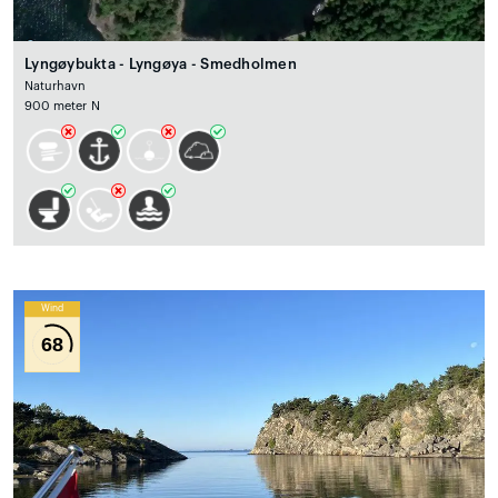
Lyngøybukta - Lyngøya - Smedholmen
Naturhavn
900 meter N
Wind
68