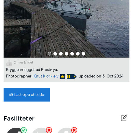
2
liker bildet
Bryggeanlegget på Prestøya.
Photographer:
Knut Kjorkleiv
, uploaded on 5. Oct 2024
📸
Last opp et bilde
Fasiliteter