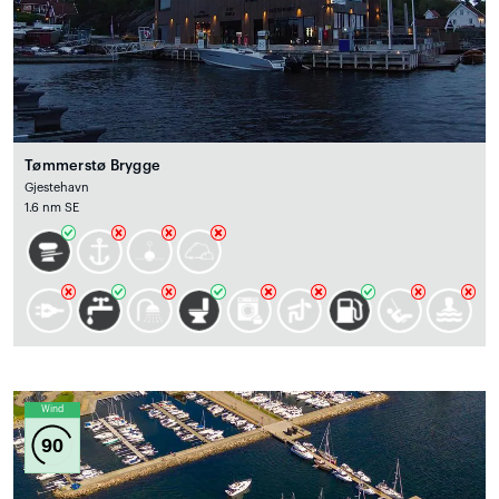
Tømmerstø Brygge
Gjestehavn
1.6 nm SE
Wind
90