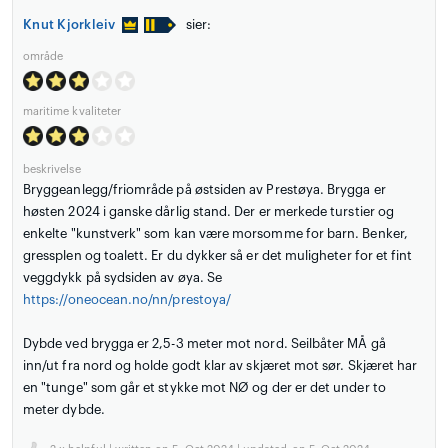
Knut Kjorkleiv
sier:
område
maritime kvaliteter
beskrivelse
Bryggeanlegg/friområde på østsiden av Prestøya. Brygga er
høsten 2024 i ganske dårlig stand. Der er merkede turstier og
enkelte "kunstverk" som kan være morsomme for barn. Benker,
gressplen og toalett. Er du dykker så er det muligheter for et fint
veggdykk på sydsiden av øya. Se
https://oneocean.no/nn/prestoya/
Dybde ved brygga er 2,5-3 meter mot nord. Seilbåter MÅ gå
inn/ut fra nord og holde godt klar av skjæret mot sør. Skjæret har
en "tunge" som går et stykke mot NØ og der er det under to
meter dybde.