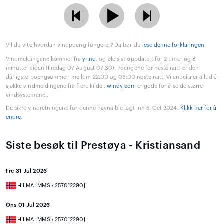
Vil du vite hvordan vindpoeng fungerer? Da bør du
lese denne forklaringen
.
Vindmeldingene kommer fra
yr.no
, og ble sist oppdatert for 2 timer og 8
minutter siden (Fredag 07 August 07:30). Poengene for neste natt er den
dårligste poengsummen mellom 22:00 og 08:00 neste natt. Vi anbefaler alltid å
sjekke vindmeldingene fra flere kilder.
windy.com
er gode for å se de større
vindsystemene..
De sikre vindretningene for denne havna ble lagt inn 5. Oct 2024.
Klikk her for å
endre
.
Siste besøk til Prestøya - Kristiansand
Fre 31 Jul 2026
HILMA [MMSI: 257012290]
Ons 01 Jul 2026
HILMA [MMSI: 257012290]