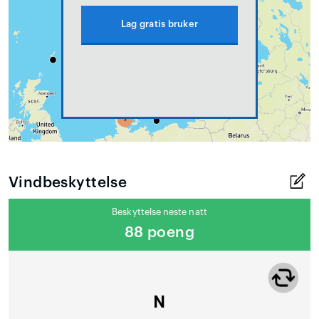
Lag gratis bruker
Vindbeskyttelse
Beskyttelse neste natt
88 poeng
N