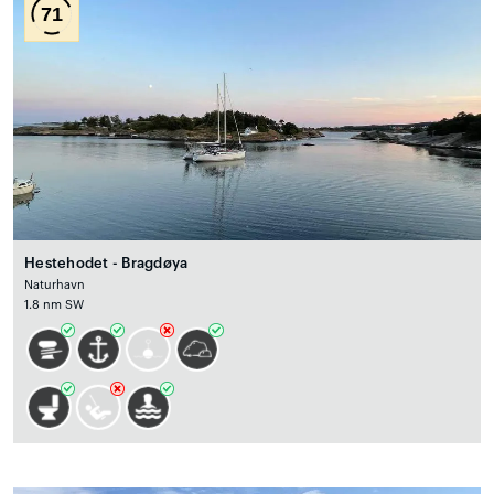
71
Hestehodet - Bragdøya
Naturhavn
1.8 nm SW