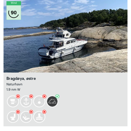
Wind
90
Bragdøya, østre
Naturhavn
1.9 nm W