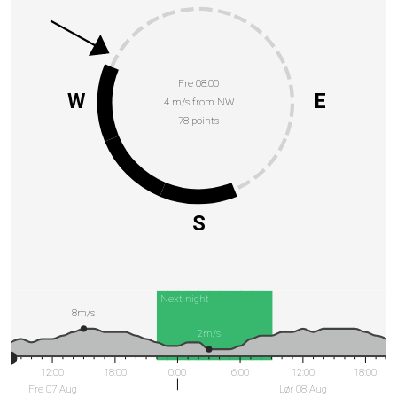
Fre 08:00
W
E
4 m/s from NW
78 points
S
Next night
8m/s
2m/s
12:00
18:00
0:00
6:00
12:00
18:00
Fre 07 Aug
Lør 08 Aug