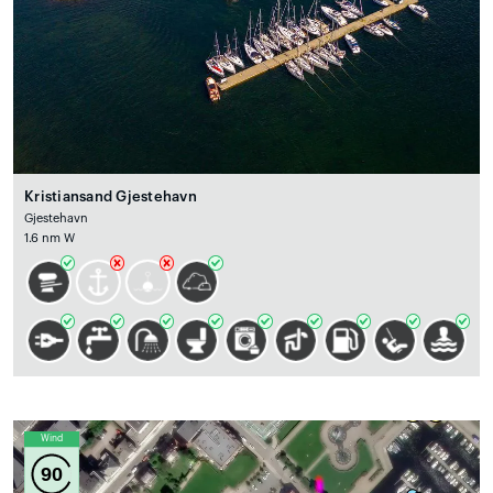
Kristiansand Gjestehavn
Gjestehavn
1.6 nm W
Wind
90