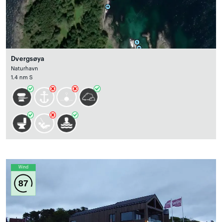
Dvergsøya
Naturhavn
1.4 nm S
Wind
87