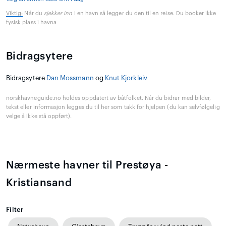
Viktig:
Når du
sjekker inn
i en havn så legger du den til en reise. Du booker ikke
fysisk plass i havna
Bidragsytere
Bidragsytere
Dan Mossmann
og
Knut Kjorkleiv
norskhavneguide.no holdes oppdatert av båtfolket. Når du bidrar med bilder,
tekst eller informasjon legges du til her som takk for hjelpen (du kan selvfølgelig
velge å ikke stå oppført).
Nærmeste havner til Prestøya -
Kristiansand
Filter