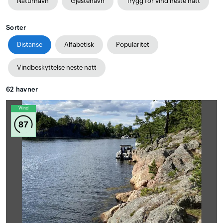
Naturhavn
Gjestehavn
Trygg for vind neste natt
Sorter
Distanse
Alfabetisk
Popularitet
Vindbeskyttelse neste natt
62
havner
Wind
87