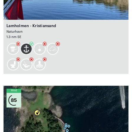
Lamholmen - Kristiansand
Naturhavn
1.3 nm SE
Wind
85