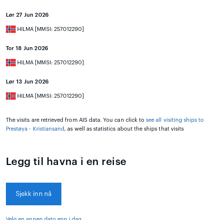
Lør 27 Jun 2026
HILMA [MMSI: 257012290]
Tor 18 Jun 2026
HILMA [MMSI: 257012290]
Lør 13 Jun 2026
HILMA [MMSI: 257012290]
The visits are retrieved from AIS data. You can click to
see all visiting ships to
Prestøya - Kristiansand
, as well as statistics about the ships that visits
Legg til havna i en reise
Sjekk inn nå
Velg en annen dato enn i dag