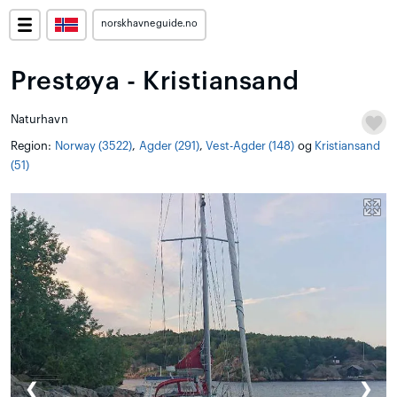
norskhavneguide.no
Prestøya - Kristiansand
Naturhavn
Region:
Norway (3522)
,
Agder (291)
,
Vest-Agder (148)
og
Kristiansand
(51)
❮
❯