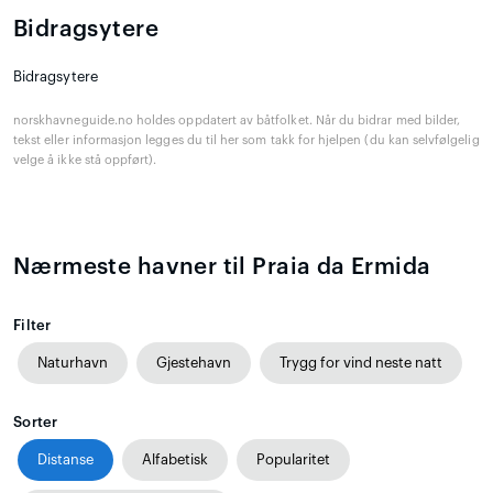
Bidragsytere
Bidragsytere
norskhavneguide.no holdes oppdatert av båtfolket. Når du bidrar med bilder,
tekst eller informasjon legges du til her som takk for hjelpen (du kan selvfølgelig
velge å ikke stå oppført).
Nærmeste havner til Praia da Ermida
Filter
Naturhavn
Gjestehavn
Trygg for vind neste natt
Sorter
Distanse
Alfabetisk
Popularitet