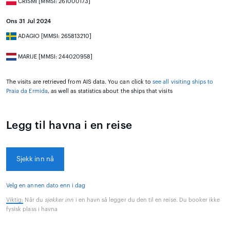
CRISMI [MMSI: 261000173]
Ons 31 Jul 2024
ADAGIO [MMSI: 265813210]
MARIJE [MMSI: 244020958]
The visits are retrieved from AIS data. You can click to
see all visiting ships to
Praia da Ermida
, as well as statistics about the ships that visits
Legg til havna i en reise
Sjekk inn nå
Velg en annen dato enn i dag
Viktig:
Når du
sjekker inn
i en havn så legger du den til en reise. Du booker ikke
fysisk plass i havna