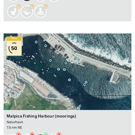
Wind
50
Malpica Fishing Harbour (moorings)
Naturhavn
7.5 nm NE