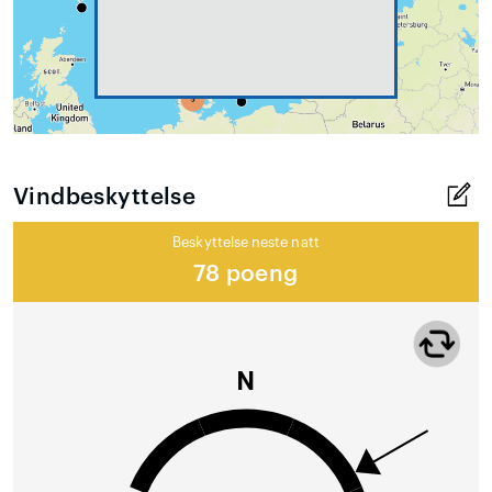
Vindbeskyttelse
Beskyttelse neste natt
78 poeng
N