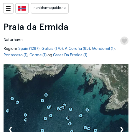
norskhavneguide.no
Praia da Ermida
Naturhavn
Region:
Spain (1287)
,
Galicia (176)
,
A Coruña (85)
,
Gondomil (1)
,
Ponteceso (1)
,
Corme (1)
og
Casas Da Ermida (1)
❮
❯