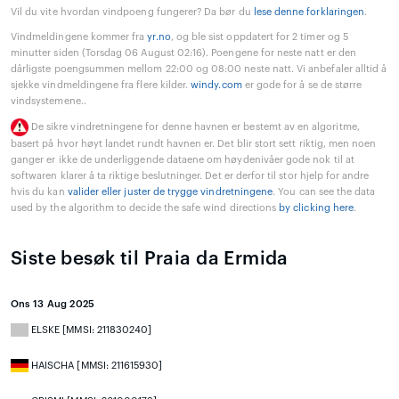
Vil du vite hvordan vindpoeng fungerer? Da bør du
lese denne forklaringen
.
Vindmeldingene kommer fra
yr.no
, og ble sist oppdatert for 2 timer og 5
minutter siden (Torsdag 06 August 02:16). Poengene for neste natt er den
dårligste poengsummen mellom 22:00 og 08:00 neste natt. Vi anbefaler alltid å
sjekke vindmeldingene fra flere kilder.
windy.com
er gode for å se de større
vindsystemene..
De sikre vindretningene for denne havnen er bestemt av en algoritme,
basert på hvor høyt landet rundt havnen er. Det blir stort sett riktig, men noen
ganger er ikke de underliggende dataene om høydenivåer gode nok til at
softwaren klarer å ta riktige beslutninger. Det er derfor til stor hjelp for andre
hvis du kan
valider eller juster de trygge vindretningene
. You can see the data
used by the algorithm to decide the safe wind directions
by clicking here
.
Siste besøk til Praia da Ermida
Ons 13 Aug 2025
ELSKE [MMSI: 211830240]
HAISCHA [MMSI: 211615930]