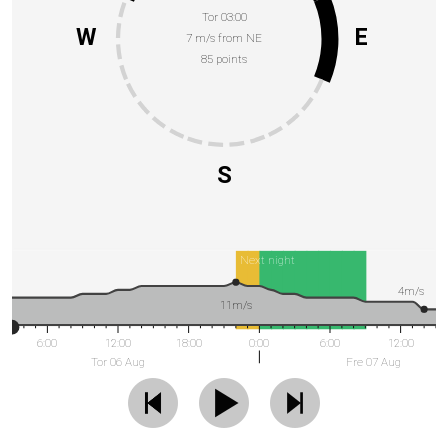
Tor 03:00
W
E
7 m/s from NE
85 points
S
Next night
4m/s
11m/s
6:00
12:00
18:00
0:00
6:00
12:00
Tor 06 Aug
Fre 07 Aug