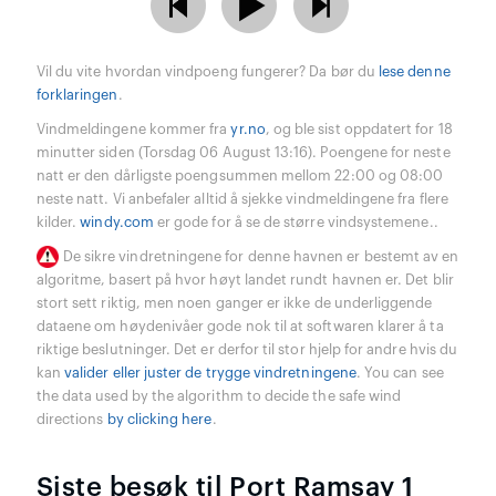
Vil du vite hvordan vindpoeng fungerer? Da bør du
lese denne
forklaringen
.
Vindmeldingene kommer fra
yr.no
, og ble sist oppdatert for 18
minutter siden (Torsdag 06 August 13:16). Poengene for neste
natt er den dårligste poengsummen mellom 22:00 og 08:00
neste natt. Vi anbefaler alltid å sjekke vindmeldingene fra flere
kilder.
windy.com
er gode for å se de større vindsystemene..
De sikre vindretningene for denne havnen er bestemt av en
algoritme, basert på hvor høyt landet rundt havnen er. Det blir
stort sett riktig, men noen ganger er ikke de underliggende
dataene om høydenivåer gode nok til at softwaren klarer å ta
riktige beslutninger. Det er derfor til stor hjelp for andre hvis du
kan
valider eller juster de trygge vindretningene
. You can see
the data used by the algorithm to decide the safe wind
directions
by clicking here
.
Siste besøk til Port Ramsay 1