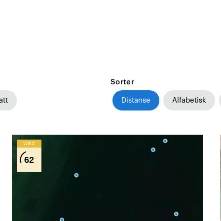
Sorter
att
Distanse
Alfabetisk
Wind
62