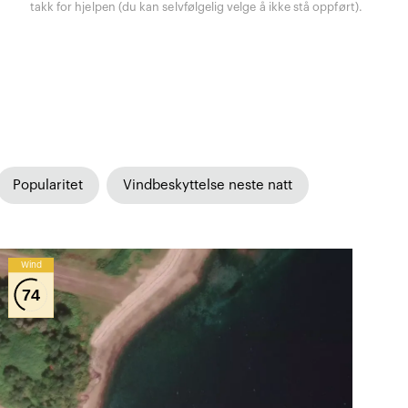
takk for hjelpen (du kan selvfølgelig velge å ikke stå oppført).
Popularitet
Vindbeskyttelse neste natt
Wind
74