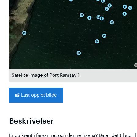
Satelite image of Port Ramsay 1
📸
Last opp et bilde
Beskrivelser
Er du kjent i farvannet og i denne havna? Da er det til stor 