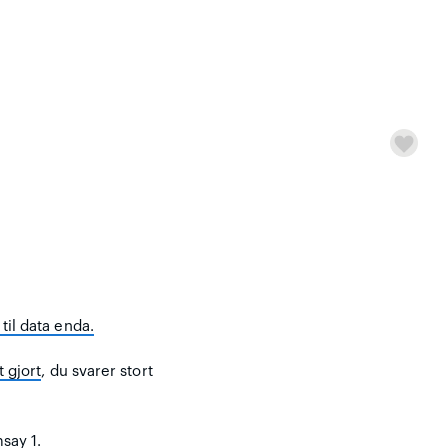
til data enda.
t gjort
, du svarer stort
say 1.