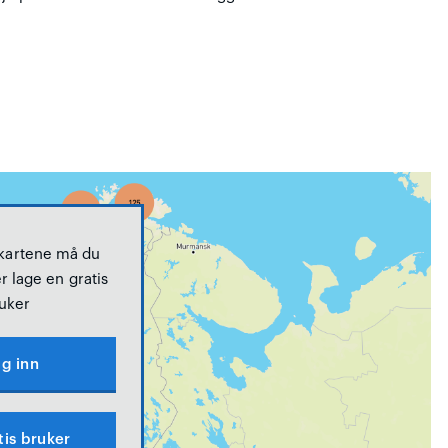
 kartene må du
r lage en gratis
uker
g inn
tis bruker