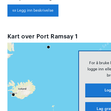
📜
Legg inn beskrivelse
Kart over Port Ramsay 1
For å bruke
logge inn elle
br
Log
Lag gra