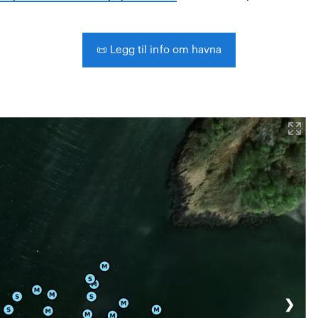
📜
Legg til info om havna
❯