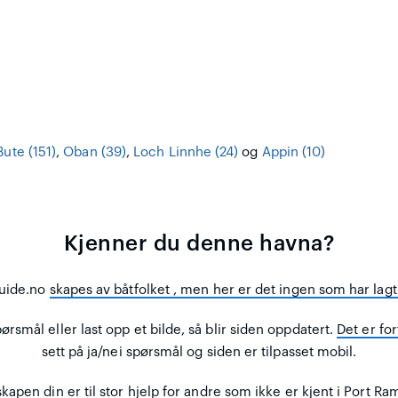
Bute (151)
,
Oban (39)
,
Loch Linnhe (24)
og
Appin (10)
Kjenner du denne havna?
uide.no
skapes av båtfolket
, men her er det ingen som har lagt 
rsmål eller last opp et bilde, så blir siden oppdatert.
Det er for
sett på ja/nei spørsmål og siden er tilpasset mobil.
kapen din er til stor hjelp for andre
som ikke er kjent i Port Ram