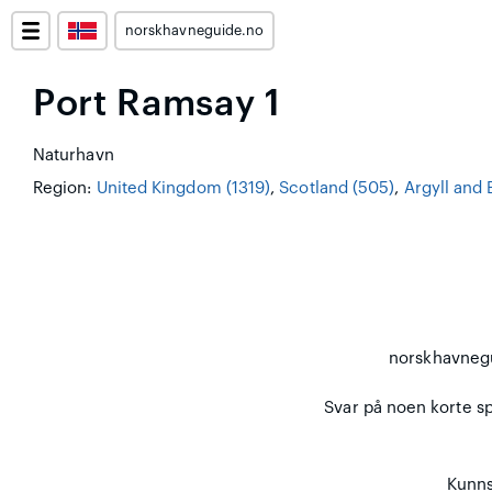
norskhavneguide.no
Port Ramsay 1
Naturhavn
Region:
United Kingdom (1319)
,
Scotland (505)
,
Argyll and 
norskhavneg
Svar på noen korte spø
Kunns