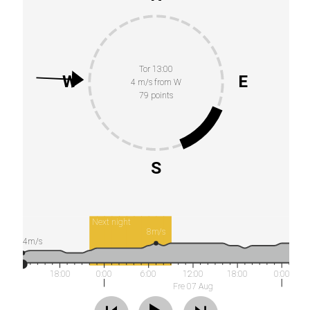
Tor 13:00
W
E
4 m/s from W
79 points
S
Next night
8m/s
4m/s
18:00
0:00
6:00
12:00
18:00
0:00
Fre 07 Aug