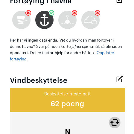
Fortøying i havna
Her har vi ingen data enda. Vet du hvordan man fortøyer i
denne havna? Svar på noen korte ja/nei spørsmål, så blir siden
oppdatert. Det er til stor hjelp for andre båtfolk.
Oppdater
fortøying
.
Vindbeskyttelse
Beskyttelse neste natt
62 poeng
N