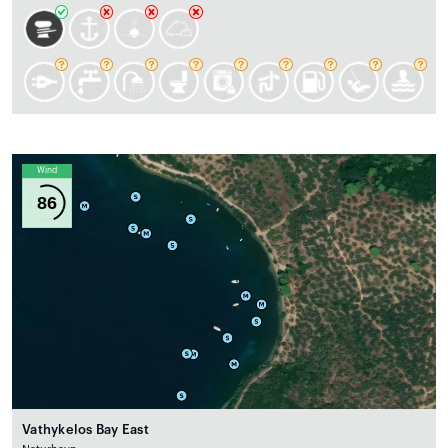
Wind
86
Vathykelos Bay East