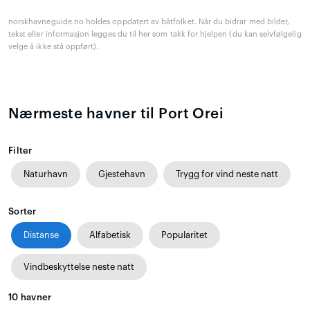
norskhavneguide.no holdes oppdatert av båtfolket. Når du bidrar med bilder,
tekst eller informasjon legges du til her som takk for hjelpen (du kan selvfølgelig
velge å ikke stå oppført).
Nærmeste havner til Port Orei
Filter
Naturhavn
Gjestehavn
Trygg for vind neste natt
Sorter
Distanse
Alfabetisk
Popularitet
Vindbeskyttelse neste natt
10
havner