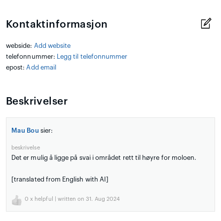
Kontaktinformasjon
webside:
Add website
telefonnummer:
Legg til telefonnummer
epost:
Add email
Beskrivelser
Mau Bou
sier:
beskrivelse
Det er mulig å ligge på svai i området rett til høyre for moloen.
[translated from English with AI]
0
x helpful | written on 31. Aug 2024