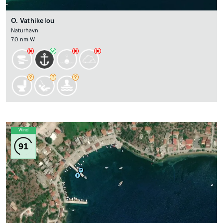
O. Vathikelou
Naturhavn
7.0 nm W
Wind
91