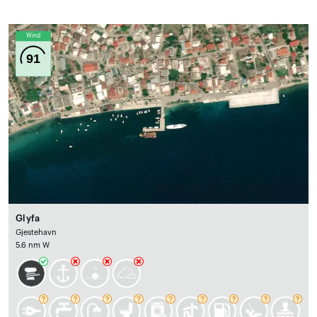
Wind
91
Glyfa
Gjestehavn
5.6 nm W