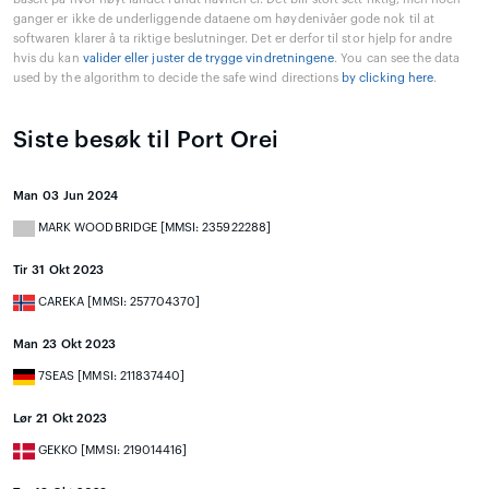
ganger er ikke de underliggende dataene om høydenivåer gode nok til at
softwaren klarer å ta riktige beslutninger. Det er derfor til stor hjelp for andre
hvis du kan
valider eller juster de trygge vindretningene
. You can see the data
used by the algorithm to decide the safe wind directions
by clicking here
.
Siste besøk til Port Orei
Man 03 Jun 2024
MARK WOODBRIDGE [MMSI: 235922288]
Tir 31 Okt 2023
CAREKA [MMSI: 257704370]
Man 23 Okt 2023
7SEAS [MMSI: 211837440]
Lør 21 Okt 2023
GEKKO [MMSI: 219014416]