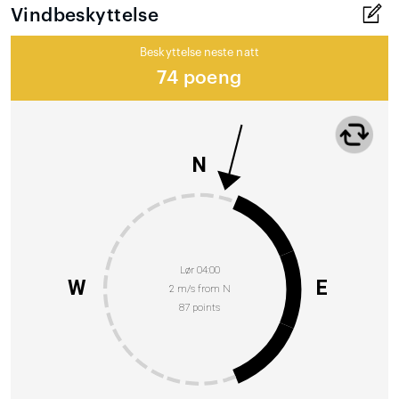
Vindbeskyttelse
Beskyttelse neste natt
74 poeng
N
Lør 04:00
W
E
2 m/s from N
87 points