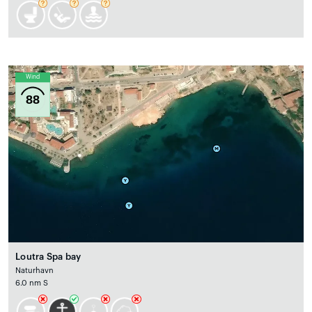
Wind
88
Loutra Spa bay
Naturhavn
6.0 nm S