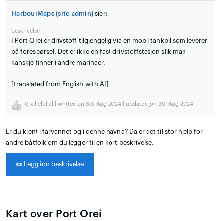
HarbourMaps (site admin)
sier:
beskrivelse
I Port Orei er drivstoff tilgjengelig via en mobil tankbil som leverer
på forespørsel. Det er ikke en fast drivstoffstasjon slik man
kanskje finner i andre marinaer.
[translated from English with AI]
0
x helpful | written on 30. Aug 2024 | updated_on 30. Aug 2024
Er du kjent i farvannet og i denne havna? Da er det til stor hjelp for
andre båtfolk om du legger til en kort beskrivelse.
📜
Legg inn beskrivelse
Kart over Port Orei