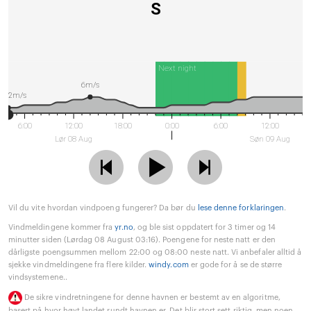
S
Next night
6m/s
2m/s
6:00
12:00
18:00
0:00
6:00
12:00
Lør 08 Aug
Søn 09 Aug
Vil du vite hvordan vindpoeng fungerer? Da bør du
lese denne forklaringen
.
Vindmeldingene kommer fra
yr.no
, og ble sist oppdatert for 3 timer og 14
minutter siden (Lørdag 08 August 03:16). Poengene for neste natt er den
dårligste poengsummen mellom 22:00 og 08:00 neste natt. Vi anbefaler alltid å
sjekke vindmeldingene fra flere kilder.
windy.com
er gode for å se de større
vindsystemene..
De sikre vindretningene for denne havnen er bestemt av en algoritme,
basert på hvor høyt landet rundt havnen er. Det blir stort sett riktig, men noen