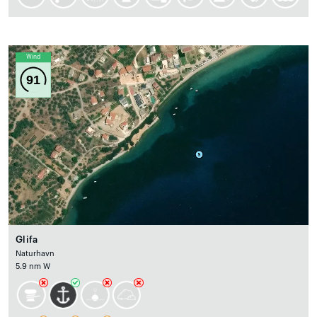
Wind
91
Glifa
Naturhavn
5.9 nm W