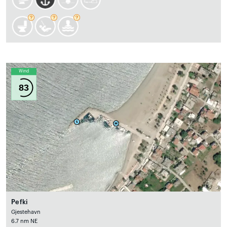
Wind
83
Pefki
Gjestehavn
6.7 nm NE