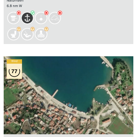
Naturhavn
6.8 nm W
Wind
77