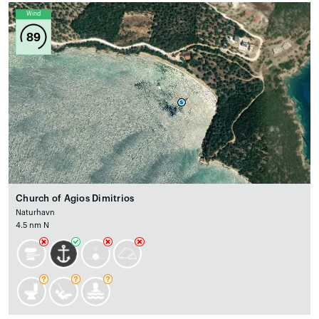
Wind
89
Church of Agios Dimitrios
Naturhavn
4.5 nm N