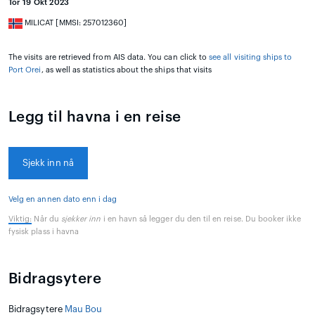
Tor 19 Okt 2023
MILICAT [MMSI: 257012360]
The visits are retrieved from AIS data. You can click to
see all visiting ships to
Port Orei
, as well as statistics about the ships that visits
Legg til havna i en reise
Sjekk inn nå
Velg en annen dato enn i dag
Viktig:
Når du
sjekker inn
i en havn så legger du den til en reise. Du booker ikke
fysisk plass i havna
Bidragsytere
Bidragsytere
Mau Bou